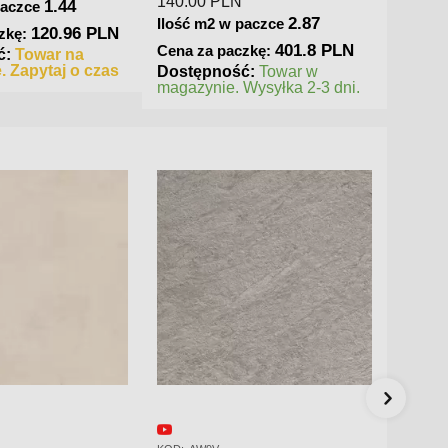
140.00
PLN
1.44
paczce
2.87
Ilość m2 w paczce
120.96 PLN
zkę:
401.8 PLN
Cena za paczkę:
ć:
Towar na
. Zapytaj o czas
Dostępność:
Towar w
magazynie. Wysyłka 2-3 dni.