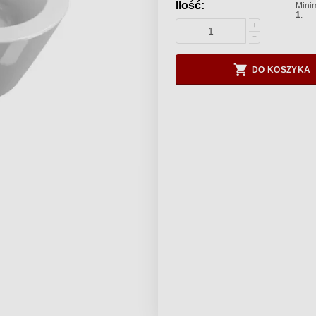
Ilość:
Minim
1
.
+
−
DO KOSZYKA