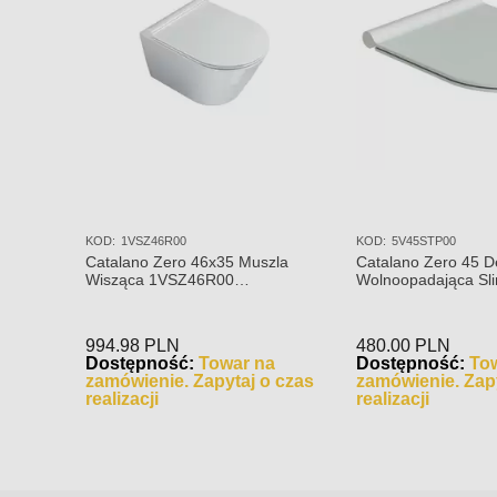
KOD:
1VSZ46R00
KOD:
5V45STP00
Catalano Zero 46x35 Muszla
Catalano Zero 45 D
Wisząca 1VSZ46R00
Wolnoopadająca Sl
NEWFLUSH
5V45STP00
994.98
PLN
480.00
PLN
Dostępność:
Towar na
Dostępność:
To
zamówienie. Zapytaj o czas
zamówienie. Zapy
realizacji
realizacji