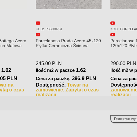
KOD:
P35800731
KOD:
PORCELA
Bottega Acero
Porcelanosa Prada Acero 45x120
Porcelanosa 
enna Matowa
Płytka Ceramiczna Ścienna
120x120 Płyt
245.00
PLN
290.00
PLN
1.62
1.62
e
Ilość m2 w paczce
Ilość m2 w 
405 PLN
396.9 PLN
Cena za paczkę:
Cena za pac
war na
Dostępność:
Towar na
Dostępnoś
taj o czas
zamówienie. Zapytaj o czas
zamówienie
realizacji
realizacji
Darmowa wys