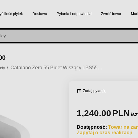
yć ilość płytek
Dostawa
Pytania i odpowiedzi
Zwróć towar
Mar
00
Catalano Zero 55 Bidet Wiszący 1BS55N00
/
ety
Zadaj pytanie
1,240.00
PLN
/sz
Dostępność:
Towar na za
Zapytaj o czas realizacji