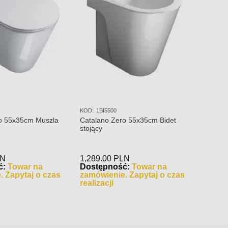
KOD:
1BI5500
KOD:
5S
o 55x35cm Muszla
Catalano Zero 55x35cm Bidet
Catala
stojący
wolnoo
5SCST
LN
1,289.00
PLN
580.0
ć:
Towar na
Dostępność:
Towar na
Dostę
. Zapytaj o czas
zamówienie. Zapytaj o czas
zamów
realizacji
realiza