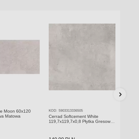
se Moon 60x120
KOD:
5903313336505
owa Matowa
Cerrad Softcement White
119,7x119,7x0,8 Płytka Gresowa
Matowa