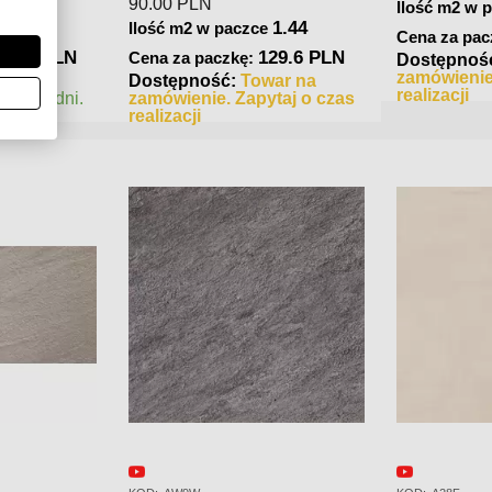
90.00
PLN
Ilość m2 w 
1.44
1.44
e
Ilość m2 w paczce
Cena za pac
29.6 PLN
129.6 PLN
Cena za paczkę:
Dostępnoś
zamówienie
war w
Dostępność:
Towar na
realizacji
ka 2-3 dni.
zamówienie. Zapytaj o czas
realizacji