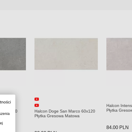
tności
Halcon Inten
Płytka Gres
o 60x120
Halcon Doge San Marco 60x120
szenia
towa
Płytka Gresowa Matowa
ej
84.00
PLN