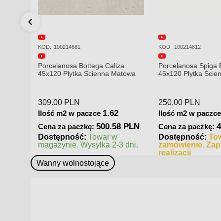
KOD:
100214661
KOD:
100214812
za
Porcelanosa Bottega Caliza
Porcelanosa Spiga 
45x120 Płytka Ścienna Matowa
45x120 Płytka Ści
309.00
PLN
250.00
PLN
1.62
Ilość m2 w paczce
Ilość m2 w paczc
LN
500.58 PLN
Cena za paczkę:
Cena za paczkę:
a
Dostępność:
Towar w
Dostępność:
To
 czas
magazynie. Wysyłka 2-3 dni.
zamówienie. Zapy
realizacji
Wanny wolnostojące