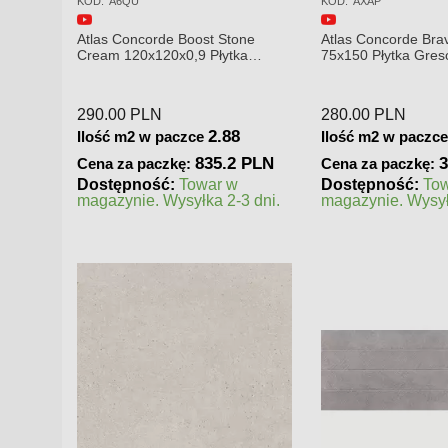
KOD:
A6QU
KOD:
AXAP
rl
Atlas Concorde Boost Stone
Atlas Concorde Bra
Cream 120x120x0,9 Płytka
75x150 Płytka Gre
Gresowa Matowa A6QU
290.00
PLN
280.00
PLN
5
2.88
Ilość m2 w paczce
Ilość m2 w paczc
3 PLN
835.2 PLN
Cena za paczkę:
Cena za paczkę:
a
Dostępność:
Towar w
Dostępność:
To
 czas
magazynie. Wysyłka 2-3 dni.
magazynie. Wysył