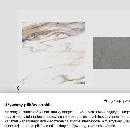
Polityka prywa
KOD:
5903313315210
Używamy plików cookie
Cerrad Calacatta Gold
Halcon Doge Muran
Możemy je zamieścić w celu analizy danych dotyczących odwiedzających, ulep
59,7x59,7x0,8 Płytka Gresowa
Płytka Gresowa Ma
armo
naszej strony internetowej, pokazania spersonalizowanych treści i zapewnienia
Mat
20x60
Państwu wspaniałego doświadczenia na stronie internetowej. Aby uzyskać więc
informacji na temat plików cookie, których używamy, otwórz ustawienia.