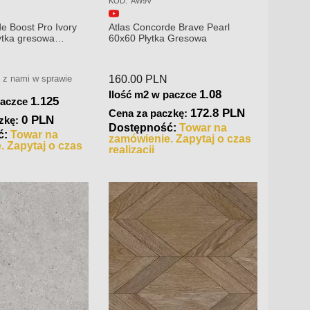
KOD:
AW9V
KOD:
AX
e Boost Pro Ivory
Atlas Concorde Brave Pearl
Atlas 
ytka gresowa
60x60 Płytka Gresowa
75x75 
ę z nami w sprawie
160.00
PLN
279.0
1.08
Ilość m2 w paczce
Ilość 
1.125
paczce
172.8 PLN
Cena za paczkę:
Cena 
0 PLN
zkę:
Dostępność:
Towar na
Dostę
ć:
Towar na
zamówienie. Zapytaj o czas
magazy
. Zapytaj o czas
realizacji