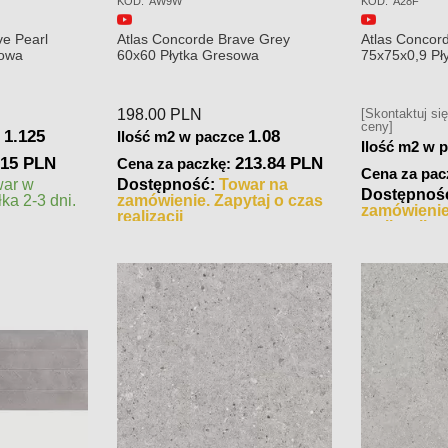
KOD:
AW9W
KOD:
A28F
ve Pearl
Atlas Concorde Brave Grey
Atlas Concord
sowa
60x60 Płytka Gresowa
75x75x0,9 Pł
matowa
198.00
PLN
[Skontaktuj si
ceny]
1.125
1.08
e
Ilość m2 w paczce
Ilość m2 w 
315 PLN
213.84 PLN
Cena za paczkę:
Cena za pac
war w
Dostępność:
Towar na
Dostępnoś
ka 2-3 dni.
zamówienie. Zapytaj o czas
zamówienie
realizacji
realizacji