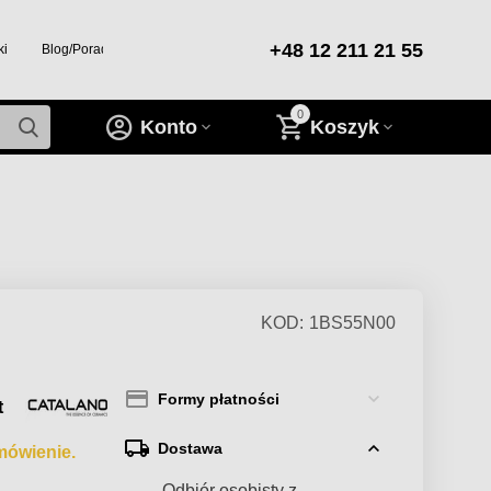
+48 12 211 21 55
ki
Blog/Porady/Inspiracje
0
Konto
Koszyk
KOD:
1BS55N00
Formy płatności
t
Dostawa
mówienie.
— Odbiór osobisty z