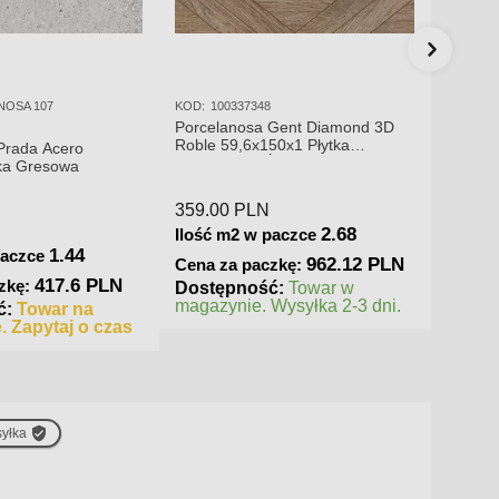
NOSA 107
KOD:
100337348
KOD:
10
Porcelanosa Gent Diamond 3D
Porcel
Roble 59,6x150x1 Płytka
x 150 
Prada Acero
Ceramiczna Ścienna Matowa
ka Gresowa
359.00
PLN
284.0
2.68
Ilość m2 w paczce
Ilość 
1.44
paczce
962.12 PLN
Cena za paczkę:
Cena 
417.6 PLN
zkę:
Dostępność:
Towar w
Dostę
magazynie. Wysyłka 2-3 dni.
magazy
ć:
Towar na
. Zapytaj o czas
yłka