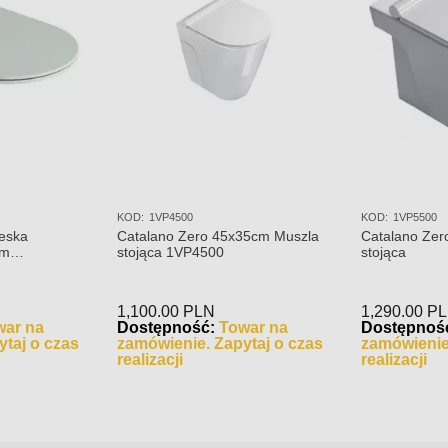
KOD:
1VP4500
KOD:
1VP5500
eska
Catalano Zero 45x35cm Muszla
Catalano Zer
im
stojąca 1VP4500
stojąca
1,100.00
PLN
1,290.00
P
war na
Dostępność:
Towar na
Dostępnoś
taj o czas
zamówienie. Zapytaj o czas
zamówienie
realizacji
realizacji