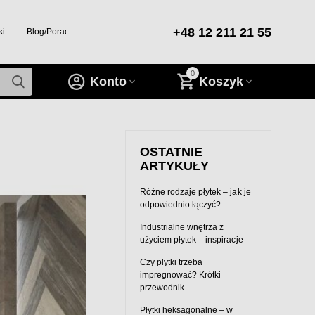
+48 12 211 21 55
ki
Blog/Porady/Inspiracje
0
Konto
Koszyk
OSTATNIE
ARTYKUŁY
Różne rodzaje płytek – jak je
odpowiednio łączyć?
Industrialne wnętrza z
użyciem płytek – inspiracje
Czy płytki trzeba
impregnować? Krótki
przewodnik
Płytki heksagonalne – w