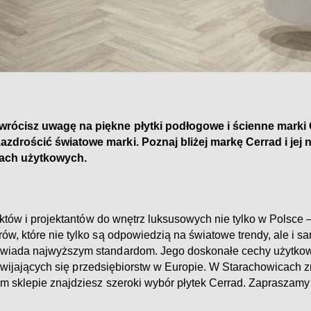
wrócisz uwagę na piękne płytki podłogowe i ścienne marki 
zdrościć światowe marki. Poznaj bliżej markę Cerrad i jej 
ach użytkowych.
ektów i projektantów do wnętrz luksusowych nie tylko w Polsce 
w, które nie tylko są odpowiedzią na światowe trendy, ale i s
owiada najwyższym standardom. Jego doskonałe cechy użytkow
ozwijających się przedsiębiorstw w Europie. W Starachowicach zn
m sklepie znajdziesz szeroki wybór płytek Cerrad. Zapraszamy