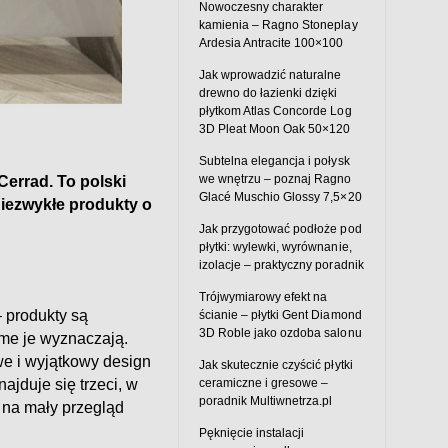
Nowoczesny charakter
kamienia – Ragno Stoneplay
Ardesia Antracite 100×100
Jak wprowadzić naturalne
drewno do łazienki dzięki
płytkom Atlas Concorde Log
3D Pleat Moon Oak 50×120
Subtelna elegancja i połysk
we wnętrzu – poznaj Ragno
Cerrad. To polski
Glacé Muschio Glossy 7,5×20
niezwykłe produkty o
Jak przygotować podłoże pod
płytki: wylewki, wyrównanie,
izolacje – praktyczny poradnik
Trójwymiarowy efekt na
– produkty są
ścianie – płytki Gent Diamond
3D Roble jako ozdoba salonu
ame je wyznaczają.
e i wyjątkowy design
Jak skutecznie czyścić płytki
ceramiczne i gresowe –
ajduje się trzeci, w
poradnik Multiwnetrza.pl
 na mały przegląd
Pęknięcie instalacji