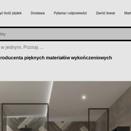
yć ilość płytek
Dostawa
Pytania i odpowiedzi
Zwróć towar
Mar
Cerrad – jakość i styl w jednym. Poznaj polskiego producenta pięknych materiałów wykończeniowych
o producenta pięknych materiałów wykończeniowych