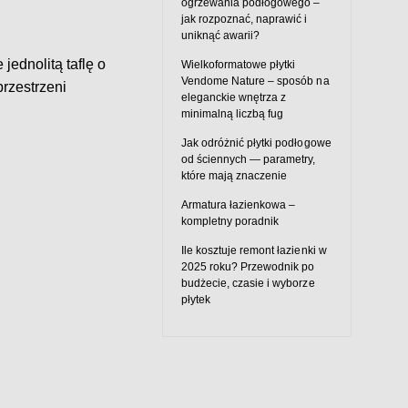
ogrzewania podłogowego –
jak rozpoznać, naprawić i
uniknąć awarii?
jednolitą taflę o
Wielkoformatowe płytki
Vendome Nature – sposób na
rzestrzeni
eleganckie wnętrza z
minimalną liczbą fug
Jak odróżnić płytki podłogowe
od ściennych — parametry,
które mają znaczenie
Armatura łazienkowa –
kompletny poradnik
Ile kosztuje remont łazienki w
2025 roku? Przewodnik po
budżecie, czasie i wyborze
płytek