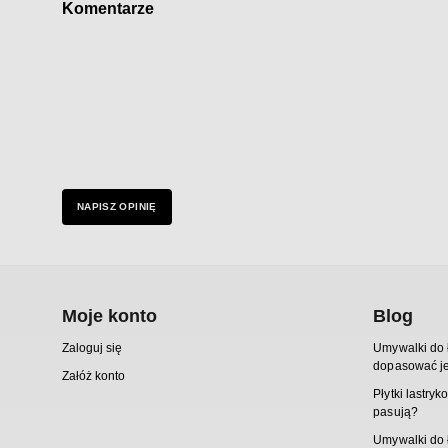
Komentarze
NAPISZ OPINIĘ
Moje konto
Blog
Zaloguj się
Umywalki do ł
dopasować je
Załóż konto
Płytki lastryk
pasują?
Umywalki do ł