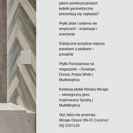
jakich pomieszczeniach
kafelki geometryczne
prezentują się najlepiej?
Płytki złote i srebrne we
wnętrzach – inspiracje i
aranżacje
Estetyczne przejście między
panelami a płytkami –
poradnik
Płytki Porcelanosa na
magazynie – Durango,
Dorcia, Prada White |
Multiwnętrza
Kolekcja płytek ReGea Mirage
– ekologiczny gres
inspirowany Sycylią |
MultiWnętrza
Styl, który nie przemija:
Mirage Onyce ON-01 Coconut
SQ 120×120