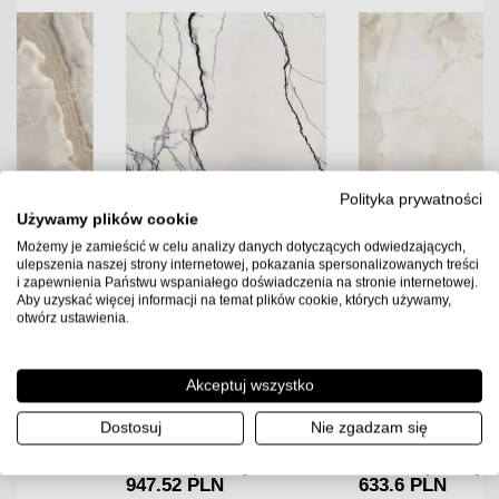
Polityka prywatności
Używamy plików cookie
Możemy je zamieścić w celu analizy danych dotyczących odwiedzających,
ulepszenia naszej strony internetowej, pokazania spersonalizowanych treści
i zapewnienia Państwu wspaniałego doświadczenia na stronie internetowej.
Aby uzyskać więcej informacji na temat plików cookie, których używamy,
otwórz ustawienia.
Florim B&W Marble Breach
Florim Reves De Rex Perle
120x120x0,6 Płytka
120x120x0,6 Płytka
Gresowa Wysoki Połysk
Gresowa Matowa
Akceptuj wszystko
329.00
PLN
220.00
PLN
Dostosuj
Nie zgadzam się
2.88
2.88
Ilość m2 w paczce
Ilość m2 w paczce
Cena za paczkę:
Cena za paczkę:
947.52 PLN
633.6 PLN