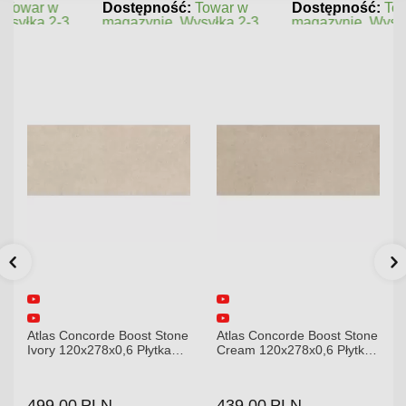
Dostępność:
Towar w
Dostępność:
Towar w
magazynie. Wysyłka 2-3
magazynie. Wysyłka 2-3
dni.
dni.
Atlas Concorde Boost Stone
Atlas Concorde Boost Stone
Ivory 120x278x0,6 Płytka
Cream 120x278x0,6 Płytka
Gresowa Matowa A6R8
Gresowa Matowa
499.00
PLN
439.00
PLN