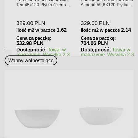
Tea 45x120 Płytka ścienna
Almond 59,6X120 Płytka
matowa
gresowa matowa
329.00
PLN
329.00
PLN
1.62
2.14
Ilość m2 w paczce
Ilość m2 w paczce
Cena za paczkę:
Cena za paczkę:
532.98 PLN
704.06 PLN
Dostępność:
Towar w
Dostępność:
Towar w
magazynie. Wysyłka 2-3
magazynie. Wysyłka 2-3
dni.
dni.
Wanny wolnostojące