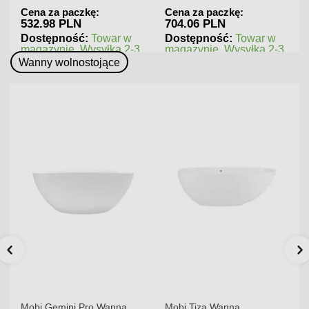
Cena za paczkę:
Cena za paczkę:
704.06 PLN
545.76 PLN
Dostępność:
Towar w
Dostępność:
Towar w
magazynie. Wysyłka 2-3
magazynie. Wysyłka 2-3
dni.
dni.
Wanny wolnostojące
Mobi Gemini Pro Wanna
Mobi Tiza Wanna