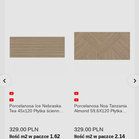
dni.
dni.
Porcelanosa Noa Tanzania
Porcelanosa Karachi Grey
Almond 59,6X120 Płytka
120x120x8,5mm płytka
gresowa matowa
gresowa mat
329.00
PLN
379.00
PLN
2.14
1.44
Ilość m2 w paczce
Ilość m2 w paczce