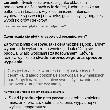
ceramiki
. Świetnie sprawdza się jako okładzina
podłogowa, na ścianach w łazience, kuchni, a także na
balkonach i tarasach. Płytki ceramiczne natomiast
wybierane są częściej do wnętrz, gdzie liczy się bogatszy
wybór kolorów i dekorów.
Jak rozpoznać płytki mrozoodporne?
Czym różnią się płytki gresowe od ceramicznych?
Zarówno
płytki gresowe
, jak i
ceramiczne
są popularnym
wyborem do wykończenia wnętrz, jednak różnią się
budową, właściwościami i zastosowaniem. Główna
różnica wynika ze
składu surowcowego oraz sposobu
wypalania
.
Gres jest znacznie twardszy i mniej nasiąkliwy niż
ceramika, dlatego doskonale sprawdza się w miejscach
narażonych na wilgoć i intensywne użytkowanie, takich
jak łazienki, kuchnie czy tarasy.
Najważniejsze różnice między gresem a ceramiką
Skład i produkcja:
gres powstaje z drobno zmielonej
mieszanki kwarcu, kaolinu i skalenia, wypalanej w
wyższej temperaturze.