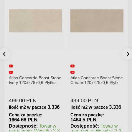
Atlas Concorde Boost Stone
Atlas Concorde Brave
Cream 120x278x0,6 Płytka
Gypsum 75x75 Płytka
Gresowa Matowa
Gresowa
439.00
PLN
180.00
PLN
3.336
1.125
Ilość m2 w paczce
Ilość m2 w paczce
Cena za paczkę:
Cena za paczkę:
1464.5 PLN
202.5 PLN
Dostępność:
Towar w
Dostępność:
Towar w
magazynie. Wysyłka 2-3
magazynie. Wysyłka 2-3