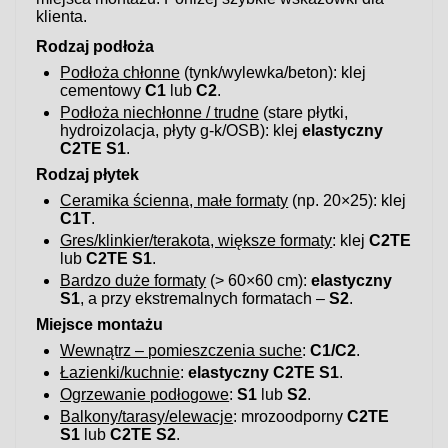
klienta.
Rodzaj podłoża
Podłoża chłonne
(tynk/wylewka/beton): klej
cementowy
C1
lub
C2
.
Podłoża niechłonne / trudne
(stare płytki,
hydroizolacja, płyty g-k/OSB): klej
elastyczny
C2TE S1
.
Rodzaj płytek
Ceramika ścienna, małe formaty
(np. 20×25): klej
C1T
.
Gres/klinkier/terakota, większe formaty
: klej
C2TE
lub
C2TE S1
.
Bardzo duże formaty
(> 60×60 cm):
elastyczny
S1
, a przy ekstremalnych formatach –
S2
.
Miejsce montażu
Wewnątrz – pomieszczenia suche
:
C1/C2
.
Łazienki/kuchnie
:
elastyczny C2TE S1
.
Ogrzewanie podłogowe
:
S1
lub
S2
.
Balkony/tarasy/elewacje
: mrozoodporny
C2TE
S1
lub
C2TE S2
.