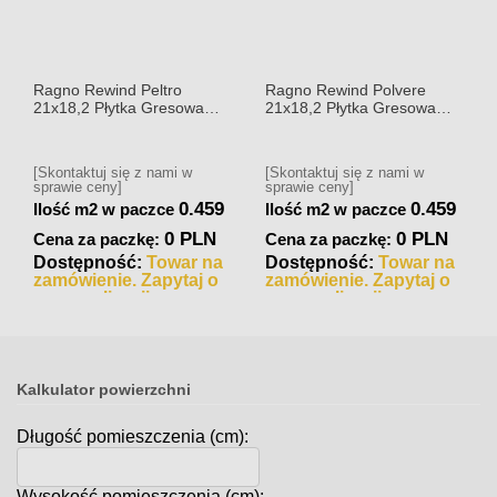
Ragno Rewind Peltro
Ragno Rewind Polvere
21x18,2 Płytka Gresowa
21x18,2 Płytka Gresowa
Matowa
Matowa
[Skontaktuj się z nami w
[Skontaktuj się z nami w
sprawie ceny]
sprawie ceny]
0.459
0.459
Ilość m2 w paczce
Ilość m2 w paczce
0 PLN
0 PLN
Cena za paczkę:
Cena za paczkę:
Dostępność:
Towar na
Dostępność:
Towar na
zamówienie. Zapytaj o
zamówienie. Zapytaj o
czas realizacji
czas realizacji
Kalkulator powierzchni
Długość pomieszczenia (cm):
Wysokość pomieszczenia (cm):