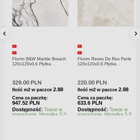
Florim B&W Marble Breach
Florim Reves De Rex Perle
120x120x0,6 Płytka
120x120x0,6 Płytka
Gresowa Wysoki Połysk
Gresowa Matowa
329.00
PLN
220.00
PLN
2.88
2.88
Ilość m2 w paczce
Ilość m2 w paczce
Cena za paczkę:
Cena za paczkę:
947.52 PLN
633.6 PLN
Dostępność:
Towar w
Dostępność:
Towar w
magazynie. Wysyłka 2-3
magazynie. Wysyłka 2-3
dni.
dni.