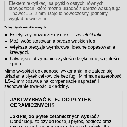
Efektem rektyfikacji są płytki o ostrych, równych
krawędziach, które można układać z bardzo wąską fugą
– nawet 1,5–2 mm. Daje to nowoczesny, jednolity
wygląd powierzchni.
Zalety płytek rektyfikowanych
Estetyczny, nowoczesny efekt – tzw.
efekt tafli
.
Możliwość stosowania bardzo wąskich fug.
Większa precyzja wymiarowa, idealne dopasowanie
krawędzi.
Łatwiejsze utrzymanie czystości dzięki mniejszej ilości
spoin.
Mimo wysokiej dokładności wykonania, nie zaleca się
układania płytek całkowicie bez fugi. Minimalna szerokość
1,5–2 mm pozwala na kompensację naprężeń i
zachowanie trwałości okładziny.
JAKI WYBRAĆ KLEJ DO PŁYTEK
CERAMICZNYCH?
Jaki klej do płytek ceramicznych wybrać?
Dobór kleju zależy od rodzaju płytek, podłoża oraz
miejsca montażu. Poniżej szybkie wskazówki dla