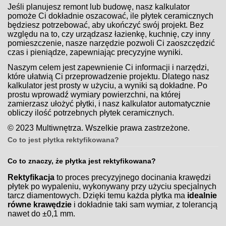
Jeśli planujesz remont lub budowę, nasz kalkulator
pomoże Ci dokładnie oszacować, ile płytek ceramicznych
będziesz potrzebować, aby ukończyć swój projekt. Bez
względu na to, czy urządzasz łazienkę, kuchnię, czy inny
pomieszczenie, nasze narzędzie pozwoli Ci zaoszczędzić
czas i pieniądze, zapewniając precyzyjne wyniki.
Naszym celem jest zapewnienie Ci informacji i narzędzi,
które ułatwią Ci przeprowadzenie projektu. Dlatego nasz
kalkulator jest prosty w użyciu, a wyniki są dokładne. Po
prostu wprowadź wymiary powierzchni, na której
zamierzasz ułożyć płytki, i nasz kalkulator automatycznie
obliczy ilość potrzebnych płytek ceramicznych.
© 2023 Multiwnętrza. Wszelkie prawa zastrzeżone.
Co to jest płytka rektyfikowana?
Co to znaczy, że płytka jest rektyfikowana?
Rektyfikacja
to proces precyzyjnego docinania krawędzi
płytek po wypaleniu, wykonywany przy użyciu specjalnych
tarcz diamentowych. Dzięki temu każda płytka ma
idealnie
równe krawędzie
i dokładnie taki sam wymiar, z tolerancją
nawet do ±0,1 mm.