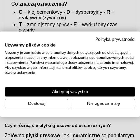
Co znaczą oznaczenia?
C
– klej cementowy •
D
– dyspersyjny •
R
–
reaktywny (żywiczny)
T
– zmniejszony spływ •
E
– wydłużony czas
otwarty
S1/S2
– elastyczność (S2 > S1)
Polityka prywatności
Szybka rekomendacja
Używamy plików cookie
Do większości zastosowań w łazience/kuchni i na
Możemy je zamieścić w celu analizy danych dotyczących odwiedzających,
ogrzewaniu podłogowym bezpiecznym wyborem jest
ulepszenia naszej strony internetowej, pokazania spersonalizowanych treści
klej elastyczny C2TE S1
.
i zapewnienia Państwu wspaniałego doświadczenia na stronie internetowej.
Aby uzyskać więcej informacji na temat plików cookie, których używamy,
Uwaga:
przed użyciem sprawdź kartę techniczną producenta
otwórz ustawienia.
kleju, przygotuj podłoże zgodnie z wytycznymi (gruntowanie,
równość, suchość) i zachowaj zalecane proporcje wody oraz
czasy schnięcia.
Akceptuj wszystko
Dostosuj
Nie zgadzam się
Czym różnią się płytki gresowe od ceramicznych?
Czym różnią się płytki gresowe od ceramicznych?
Zarówno
płytki gresowe
, jak i
ceramiczne
są popularnym