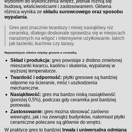
wyborem do wykończenia wnętrz, jednak różnią się
budową, właściwościami i zastosowaniem. Główna
różnica wynika ze
składu surowcowego oraz sposobu
wypalania
.
Gres jest znacznie twardszy i mniej nasiąkliwy niż
ceramika, dlatego doskonale sprawdza się w miejscach
narażonych na wilgoć i intensywne użytkowanie, takich
jak łazienki, kuchnie czy tarasy.
Najważniejsze różnice między gresem a ceramiką
Skład i produkcja:
gres powstaje z drobno zmielonej
mieszanki kwarcu, kaolinu i skalenia, wypalanej w
wyższej temperaturze.
Twardość i odporność:
płytki gresowe są bardziej
odporne na ścieranie, mróz i uszkodzenia
mechaniczne.
Nasiąkliwość:
gres ma bardzo niską nasiąkliwość
(poniżej 0,5%), podczas gdy ceramika jest bardziej
porowata.
Zastosowanie:
gres można stosować zarówno
wewnątrz, jak i na zewnątrz budynków, natomiast płytki
ceramiczne polecane są głównie do wnętrz.
W praktyce gres to bardziej
trwała i uniwersalna odmiana