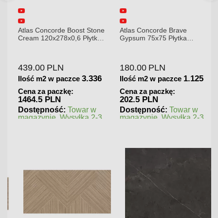
Atlas Concorde Boost Stone
Atlas Concorde Brave
Cream 120x278x0,6 Płytka
Gypsum 75x75 Płytka
Gresowa Matowa
Gresowa
439.00
PLN
180.00
PLN
3.336
1.125
Ilość m2 w paczce
Ilość m2 w paczce
Cena za paczkę:
Cena za paczkę:
1464.5 PLN
202.5 PLN
Dostępność:
Towar w
Dostępność:
Towar w
magazynie. Wysyłka 2-3
magazynie. Wysyłka 2-3
dni.
dni.