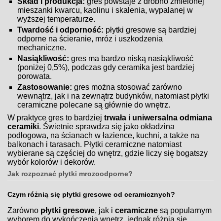
Skład i produkcja:
gres powstaje z drobno zmielonej
mieszanki kwarcu, kaolinu i skalenia, wypalanej w
wyższej temperaturze.
Twardość i odporność:
płytki gresowe są bardziej
odporne na ścieranie, mróz i uszkodzenia
mechaniczne.
Nasiąkliwość:
gres ma bardzo niską nasiąkliwość
(poniżej 0,5%), podczas gdy ceramika jest bardziej
porowata.
Zastosowanie:
gres można stosować zarówno
wewnątrz, jak i na zewnątrz budynków, natomiast płytki
ceramiczne polecane są głównie do wnętrz.
W praktyce gres to bardziej
trwała i uniwersalna odmiana
ceramiki
. Świetnie sprawdza się jako okładzina
podłogowa, na ścianach w łazience, kuchni, a także na
balkonach i tarasach. Płytki ceramiczne natomiast
wybierane są częściej do wnętrz, gdzie liczy się bogatszy
wybór kolorów i dekorów.
Jak rozpoznać płytki mrozoodporne?
Czym różnią się płytki gresowe od ceramicznych?
Zarówno
płytki gresowe
, jak i
ceramiczne
są popularnym
wyborem do wykończenia wnętrz, jednak różnią się