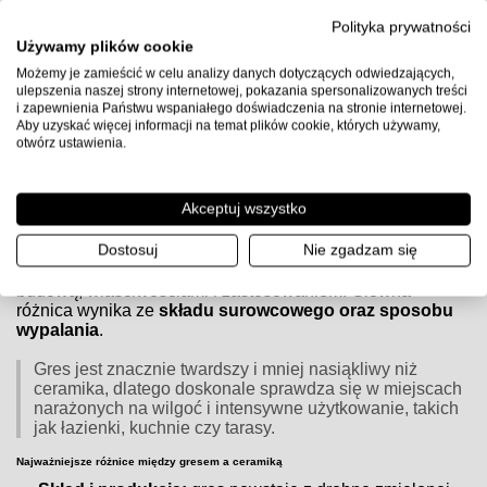
Polityka prywatności
Uwaga:
przed użyciem sprawdź kartę techniczną producenta
Używamy plików cookie
kleju, przygotuj podłoże zgodnie z wytycznymi (gruntowanie,
równość, suchość) i zachowaj zalecane proporcje wody oraz
Możemy je zamieścić w celu analizy danych dotyczących odwiedzających,
czasy schnięcia.
ulepszenia naszej strony internetowej, pokazania spersonalizowanych treści
i zapewnienia Państwu wspaniałego doświadczenia na stronie internetowej.
Aby uzyskać więcej informacji na temat plików cookie, których używamy,
otwórz ustawienia.
Czym różnią się płytki gresowe od ceramicznych?
Akceptuj wszystko
Czym różnią się płytki gresowe od ceramicznych?
Dostosuj
Nie zgadzam się
Zarówno
płytki gresowe
, jak i
ceramiczne
są popularnym
wyborem do wykończenia wnętrz, jednak różnią się
budową, właściwościami i zastosowaniem. Główna
różnica wynika ze
składu surowcowego oraz sposobu
wypalania
.
Gres jest znacznie twardszy i mniej nasiąkliwy niż
ceramika, dlatego doskonale sprawdza się w miejscach
narażonych na wilgoć i intensywne użytkowanie, takich
jak łazienki, kuchnie czy tarasy.
Najważniejsze różnice między gresem a ceramiką