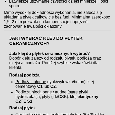
Łatwiejsze utrzymanie czystości dzięki mniejszej ilości
spoin.
Mimo wysokiej dokładności wykonania, nie zaleca się
układania płytek całkowicie bez fugi. Minimalna szerokość
1,5–2 mm pozwala na kompensację naprężeń i
zachowanie trwałości okładziny.
JAKI WYBRAĆ KLEJ DO PŁYTEK
CERAMICZNYCH?
Jaki klej do płytek ceramicznych wybrać?
Dobór kleju zależy od rodzaju płytek, podłoża oraz
miejsca montażu. Poniżej szybkie wskazówki dla
klienta.
Rodzaj podłoża
Podłoża chłonne
(tynk/wylewka/beton): klej
cementowy
C1
lub
C2
.
Podłoża niechłonne / trudne
(stare płytki,
hydroizolacja, płyty g-k/OSB): klej
elastyczny
C2TE S1
.
Rodzaj płytek
Ceramika ścienna, małe formaty
(np. 20×25): klej