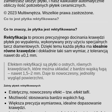
zamierzasz ułożyć płytki, i nasz kalkulator automatycznie
obliczy ilość potrzebnych płytek ceramicznych.
© 2023 Multiwnętrza. Wszelkie prawa zastrzeżone.
Co to jest płytka rektyfikowana?
Co to znaczy, że płytka jest rektyfikowana?
Rektyfikacja
to proces precyzyjnego docinania krawędzi
płytek po wypaleniu, wykonywany przy użyciu specjalnych
tarcz diamentowych. Dzięki temu każda płytka ma
idealnie
równe krawędzie
i dokładnie taki sam wymiar, z tolerancją
nawet do ±0,1 mm.
Efektem rektyfikacji są płytki o ostrych, równych
krawędziach, które można układać z bardzo wąską fugą
– nawet 1,5–2 mm. Daje to nowoczesny, jednolity
wygląd powierzchni.
Zalety płytek rektyfikowanych
Estetyczny, nowoczesny efekt – tzw.
efekt tafli
.
Możliwość stosowania bardzo wąskich fug.
Większa precyzja wymiarowa, idealne dopasowanie
krawędzi.