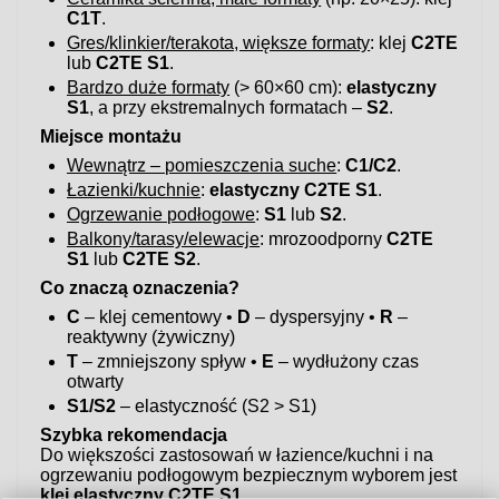
C1T
.
Gres/klinkier/terakota, większe formaty
: klej
C2TE
lub
C2TE S1
.
Bardzo duże formaty
(> 60×60 cm):
elastyczny
S1
, a przy ekstremalnych formatach –
S2
.
Miejsce montażu
Wewnątrz – pomieszczenia suche
:
C1/C2
.
Łazienki/kuchnie
:
elastyczny C2TE S1
.
Ogrzewanie podłogowe
:
S1
lub
S2
.
Balkony/tarasy/elewacje
: mrozoodporny
C2TE
S1
lub
C2TE S2
.
Co znaczą oznaczenia?
C
– klej cementowy •
D
– dyspersyjny •
R
–
reaktywny (żywiczny)
T
– zmniejszony spływ •
E
– wydłużony czas
otwarty
S1/S2
– elastyczność (S2 > S1)
Szybka rekomendacja
Do większości zastosowań w łazience/kuchni i na
ogrzewaniu podłogowym bezpiecznym wyborem jest
klej elastyczny C2TE S1
.