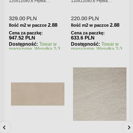
120x120x0,6 Płytka
120x120x0,6 Płytka
Gresowa Wysoki Połysk
Gresowa Matowa
329.00
PLN
220.00
PLN
2.88
2.88
Ilość m2 w paczce
Ilość m2 w paczce
Cena za paczkę:
Cena za paczkę:
947.52 PLN
633.6 PLN
Dostępność:
Towar w
Dostępność:
Towar w
magazynie. Wysyłka 2-3
magazynie. Wysyłka 2-3
dni.
dni.