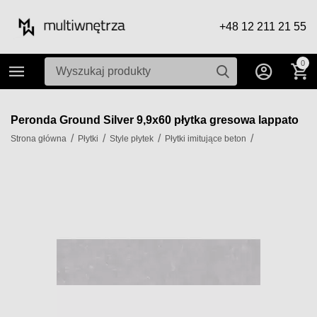
+48 12 211 21 55
0
Peronda Ground Silver 9,9x60 płytka gresowa lappato
/
/
/
/
Strona główna
Płytki
Style płytek
Płytki imitujące beton