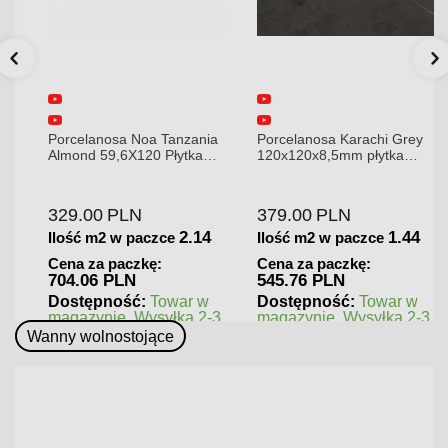
Porcelanosa Noa Tanzania
Porcelanosa Karachi Grey
Almond 59,6X120 Płytka
120x120x8,5mm płytka
gresowa matowa
gresowa mat
329.00
PLN
379.00
PLN
2.14
1.44
Ilość m2 w paczce
Ilość m2 w paczce
Cena za paczkę:
Cena za paczkę:
704.06 PLN
545.76 PLN
Dostępność:
Towar w
Dostępność:
Towar w
magazynie. Wysyłka 2-3
magazynie. Wysyłka 2-3
dni.
dni.
Wanny wolnostojące