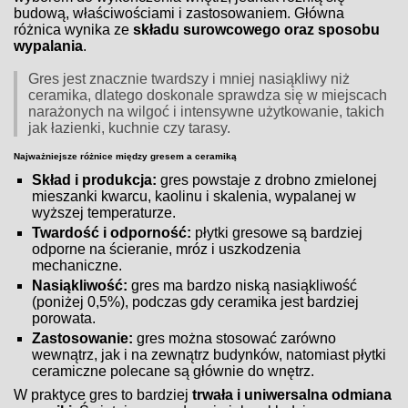
budową, właściwościami i zastosowaniem. Główna
różnica wynika ze
składu surowcowego oraz sposobu
wypalania
.
Gres jest znacznie twardszy i mniej nasiąkliwy niż
ceramika, dlatego doskonale sprawdza się w miejscach
narażonych na wilgoć i intensywne użytkowanie, takich
jak łazienki, kuchnie czy tarasy.
Najważniejsze różnice między gresem a ceramiką
Skład i produkcja:
gres powstaje z drobno zmielonej
mieszanki kwarcu, kaolinu i skalenia, wypalanej w
wyższej temperaturze.
Twardość i odporność:
płytki gresowe są bardziej
odporne na ścieranie, mróz i uszkodzenia
mechaniczne.
Nasiąkliwość:
gres ma bardzo niską nasiąkliwość
(poniżej 0,5%), podczas gdy ceramika jest bardziej
porowata.
Zastosowanie:
gres można stosować zarówno
wewnątrz, jak i na zewnątrz budynków, natomiast płytki
ceramiczne polecane są głównie do wnętrz.
W praktyce gres to bardziej
trwała i uniwersalna odmiana