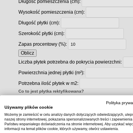
Długość pomieszczenia (cm):
Wysokość pomieszczenia (cm):
Długość płytki (cm):
Szerokość płytki (cm):
Zapas procentowy (%):
Oblicz
Liczba płytek potrzebna do pokrycia powierzchni:
Powierzchnia jednej płytki (m²):
Potrzebna ilość płytek w m2:
Co to jest płytka rektyfikowana?
Polityka prywa
Co to znaczy, że płytka jest rektyfikowana?
Używamy plików cookie
Rektyfikacja
to proces precyzyjnego docinania krawęd
Możemy je zamieścić w celu analizy danych dotyczących odwiedzających, ulep
idealnie równe krawędzie
i dokładnie taki sam wymiar
naszej strony internetowej, pokazania spersonalizowanych treści i zapewnienia
Państwu wspaniałego doświadczenia na stronie internetowej. Aby uzyskać więc
Efektem rektyfikacji są płytki o ostrych, równych 
informacji na temat plików cookie, których używamy, otwórz ustawienia.