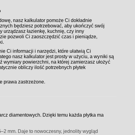
h
udowę, nasz kalkulator pomoże Ci dokładnie
icznych będziesz potrzebować, aby ukończyć swój
zy urządzasz łazienkę, kuchnię, czy inny
ie pozwoli Ci zaoszczędzić czas i pieniądze,
i.
 Ci informacji i narzędzi, które ułatwią Ci
tego nasz kalkulator jest prosty w użyciu, a wyniki są
 wymiary powierzchni, na której zamierzasz ułożyć
matycznie obliczy ilość potrzebnych płytek
e prawa zastrzeżone.
arcz diamentowych. Dzięki temu każda płytka ma
,5–2 mm. Daje to nowoczesny, jednolity wygląd