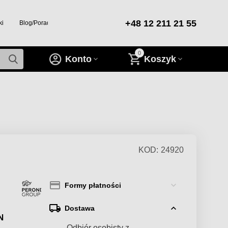
+48 12 211 21 55
ki
Blog/Porady/Inspiracje
0
Konto
Koszyk
KOD:
24920
Formy płatności
Dostawa
N
— Odbiór osobisty z