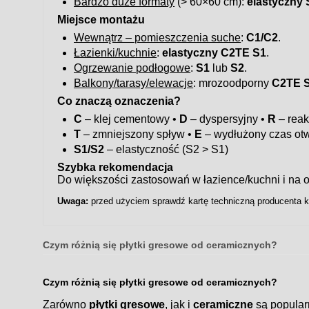
Bardzo duże formaty
(> 60×60 cm):
elastyczny 
Miejsce montażu
Wewnątrz – pomieszczenia suche
:
C1/C2
.
Łazienki/kuchnie
:
elastyczny C2TE S1
.
Ogrzewanie podłogowe
:
S1
lub
S2
.
Balkony/tarasy/elewacje
: mrozoodporny
C2TE 
Co znaczą oznaczenia?
C
– klej cementowy •
D
– dyspersyjny •
R
– reak
T
– zmniejszony spływ •
E
– wydłużony czas otw
S1/S2
– elastyczność (S2 > S1)
Szybka rekomendacja
Do większości zastosowań w łazience/kuchni i n
Uwaga:
przed użyciem sprawdź kartę techniczną producenta kl
Czym różnią się płytki gresowe od ceramicznych?
Czym różnią się płytki gresowe od ceramicznych?
Zarówno
płytki gresowe
, jak i
ceramiczne
są popular