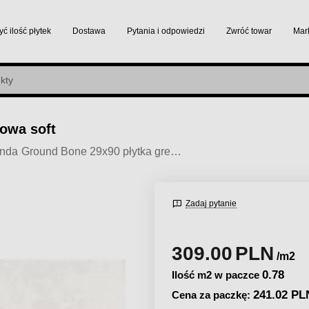
yć ilość płytek
Dostawa
Pytania i odpowiedzi
Zwróć towar
Mar
owa soft
Peronda Ground Bone 29x90 płytka gresowa soft
Zadaj pytanie
309.00
PLN
/m2
0.78
Ilość m2 w paczce
241.02 PL
Cena za paczkę: