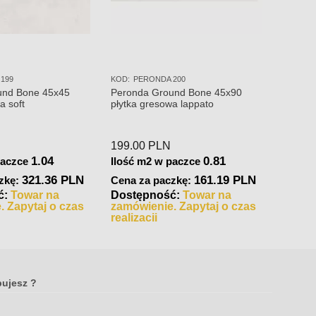
199
KOD:
PERONDA 200
KOD:
24
und Bone 45x45
Peronda Ground Bone 45x90
Perond
a soft
płytka gresowa lappato
płytka 
199.00
PLN
209.0
1.04
0.81
paczce
Ilość m2 w paczce
Ilość 
321.36 PLN
161.19 PLN
zkę:
Cena za paczkę:
Cena 
ć:
Towar na
Dostępność:
Towar na
Dostę
. Zapytaj o czas
zamówienie. Zapytaj o czas
zamów
realizacji
realiza
bujesz ?