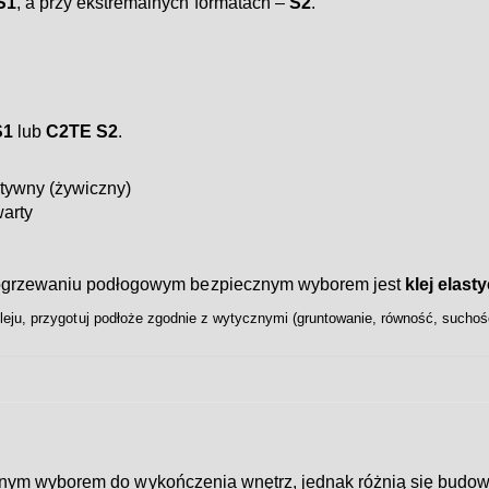
S1
, a przy ekstremalnych formatach –
S2
.
S1
lub
C2TE S2
.
tywny (żywiczny)
arty
a ogrzewaniu podłogowym bezpiecznym wyborem jest
klej elas
eju, przygotuj podłoże zgodnie z wytycznymi (gruntowanie, równość, suchość
nym wyborem do wykończenia wnętrz, jednak różnią się budow