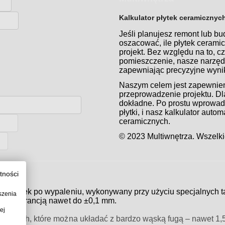
Kalkulator płytek ceramicznyc
Jeśli planujesz remont lub b
oszacować, ile płytek ceram
projekt. Bez względu na to, c
pomieszczenie, nasze narzędz
zapewniając precyzyjne wynik
Naszym celem jest zapewnienie
przeprowadzenie projektu. Dla
dokładne. Po prostu wprowadź
płytki, i nasz kalkulator auto
ceramicznych.
© 2023 Multiwnętrza. Wszelki
tności
zi płytek po wypaleniu, wykonywany przy użyciu specjalnych t
szenia
, z tolerancją nawet do ±0,1 mm.
ej
krawędziach, które można układać z bardzo wąską fugą – nawet 1