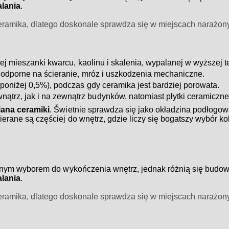
lania
.
 ceramika, dlatego doskonale sprawdza się w miejscach narażony
j mieszanki kwarcu, kaolinu i skalenia, wypalanej w wyższej t
j odporne na ścieranie, mróz i uszkodzenia mechaniczne.
poniżej 0,5%), podczas gdy ceramika jest bardziej porowata.
trz, jak i na zewnątrz budynków, natomiast płytki ceramiczne
iana ceramiki
. Świetnie sprawdza się jako okładzina podłogowa
ierane są częściej do wnętrz, gdzie liczy się bogatszy wybór ko
nym wyborem do wykończenia wnętrz, jednak różnią się budow
lania
.
 ceramika, dlatego doskonale sprawdza się w miejscach narażony