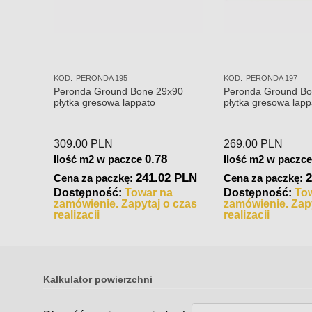
KOD:
PERONDA 195
KOD:
PERONDA 197
Peronda Ground Bone 29x90
Peronda Ground Bo
płytka gresowa lappato
płytka gresowa lapp
309.00
PLN
269.00
PLN
0.78
Ilość m2 w paczce
Ilość m2 w paczc
241.02 PLN
2
Cena za paczkę:
Cena za paczkę:
Dostępność:
Towar na
Dostępność:
To
zamówienie. Zapytaj o czas
zamówienie. Zapy
realizacji
realizacji
Kalkulator powierzchni