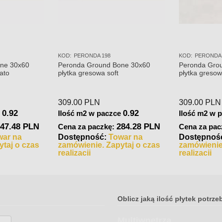
KOD:
PERONDA 198
KOD:
PERONDA 
ne 30x60
Peronda Ground Bone 30x60
Peronda Gro
ato
płytka gresowa soft
płytka gresow
309.00
PLN
309.00
PLN
0.92
0.92
e
Ilość m2 w paczce
Ilość m2 w 
47.48 PLN
284.28 PLN
Cena za paczkę:
Cena za pac
war na
Dostępność:
Towar na
Dostępnoś
taj o czas
zamówienie. Zapytaj o czas
zamówienie
realizacji
realizacji
Oblicz jaką ilość płytek potrze
Multiwnętrza