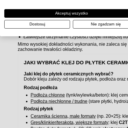
powierzchni.
Zalety płytek rektyfikowanych
Akceptuj wszystko
Estetyczny, nowoczesny efekt – tzw.
efekt tafli
.
Możliwość stosowania bardzo wąskich fug.
Dostosuj
Nie zgadzam się
Większa precyzja wymiarowa, idealne dopasowanie
Łatwiejsze utrzymanie czystości dzięki mniejszej ilo
Mimo wysokiej dokładności wykonania, nie zaleca się
zachowanie trwałości okładziny.
JAKI WYBRAĆ KLEJ DO PŁYTEK CERAM
Jaki klej do płytek ceramicznych wybrać?
Dobór kleju zależy od rodzaju płytek, podłoża oraz
Rodzaj podłoża
Podłoża chłonne
(tynk/wylewka/beton): klej c
Podłoża niechłonne / trudne
(stare płytki, hydroi
Rodzaj płytek
Ceramika ścienna, małe formaty
(np. 20×25): kl
Gres/klinkier/terakota, większe formaty
: klej
C2T