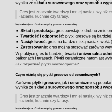
wynika ze
składu surowcowego oraz sposobu wypa
Gres jest znacznie twardszy i mniej nasiąkliwy niż
łazienki, kuchnie czy tarasy.
Najważniejsze różnice między gresem a ceramiką
Skład i produkcja:
gres powstaje z drobno zmielone
Twardość i odporność:
płytki gresowe są bardzie
Nasiąkliwość:
gres ma bardzo niską nasiąkliwość (
Zastosowanie:
gres można stosować zarówno wewną
W praktyce gres to bardziej
trwała i uniwersalna odm
balkonach i tarasach. Płytki ceramiczne natomiast wyb
Jak rozpoznać płytki mrozoodporne?
Czym różnią się płytki gresowe od ceramicznych?
Zarówno
płytki gresowe
, jak i
ceramiczne
są popular
wynika ze
składu surowcowego oraz sposobu wypa
Gres jest znacznie twardszy i mniej nasiąkliwy niż
łazienki, kuchnie czy tarasy.
Najważniejsze różnice między gresem a ceramiką