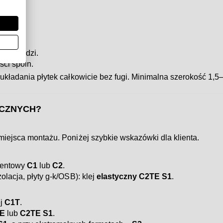
 krawędzi.
ści spoin.
 układania płytek całkowicie bez fugi. Minimalna szerokość 1
ICZNYCH?
 miejsca montażu. Poniżej szybkie wskazówki dla klienta.
ementowy
C1
lub
C2
.
zolacja, płyty g-k/OSB): klej
elastyczny C2TE S1
.
ej
C1T
.
E
lub
C2TE S1
.