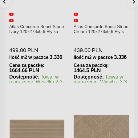
ne
Atlas Concorde Boost Stone
Atlas Concorde Brave
Cream 120x278x0,6 Płytka
Gypsum 75x75 Płytka
Gresowa Matowa
Gresowa
439.00
PLN
180.00
PLN
6
3.336
1.125
Ilość m2 w paczce
Ilość m2 w paczce
Cena za paczkę:
Cena za paczkę:
1464.5 PLN
202.5 PLN
Dostępność:
Towar w
Dostępność:
Towar w
3
magazynie. Wysyłka 2-3
magazynie. Wysyłka 2-3
dni.
dni.