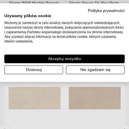
Florim B&W Marble Breach
Florim Reves De Rex Perle
120x120x0,6 Płytka
120x120x0,6 Płytka
Polityka prywatności
Gresowa Wysoki Połysk
Gresowa Matowa
Używamy plików cookie
Możemy je zamieścić w celu analizy danych dotyczących odwiedzających,
329.00
PLN
220.00
PLN
ulepszenia naszej strony internetowej, pokazania spersonalizowanych treści
2.88
2.88
Ilość m2 w paczce
Ilość m2 w paczce
i zapewnienia Państwu wspaniałego doświadczenia na stronie internetowej.
Aby uzyskać więcej informacji na temat plików cookie, których używamy,
Cena za paczkę:
Cena za paczkę:
otwórz ustawienia.
947.52 PLN
633.6 PLN
Dostępność:
Towar w
Dostępność:
Towar w
magazynie. Wysyłka 2-3
magazynie. Wysyłka 2-3
Akceptuj wszystko
dni.
dni.
Dostosuj
Nie zgadzam się