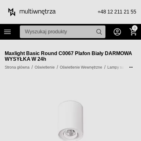
+48 12 211 21 55
0
Maxlight Basic Round C0067 Plafon Biały DARMOWA
WYSYŁKA W 24h
/
/
/
/
Strona główna
Oświetlenie
Oświetlenie Wewnętrzne
Lampy sufitowe