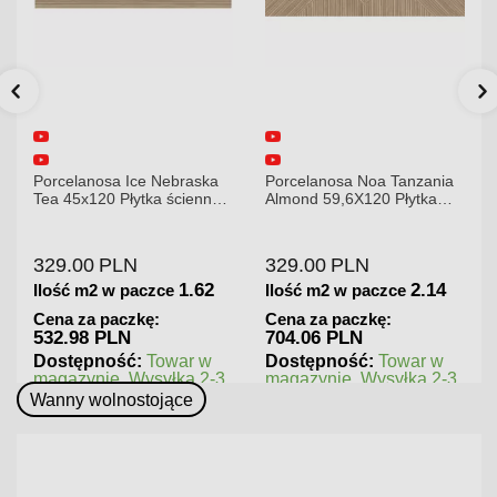
Porcelanosa Noa Tanzania
Porcelanosa Karachi Grey
a
Almond 59,6X120 Płytka
120x120x8,5mm płytka
gresowa matowa
gresowa mat
329.00
PLN
379.00
PLN
2.14
1.44
Ilość m2 w paczce
Ilość m2 w paczce
Cena za paczkę:
Cena za paczkę:
704.06 PLN
545.76 PLN
Dostępność:
Towar w
Dostępność:
Towar w
3
magazynie. Wysyłka 2-3
magazynie. Wysyłka 2-3
dni.
dni.
Wanny wolnostojące