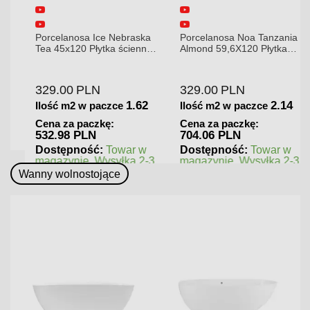
Porcelanosa Ice Nebraska
Porcelanosa Noa Tanzania
Tea 45x120 Płytka ścienna
Almond 59,6X120 Płytka
matowa
gresowa matowa
329.00
PLN
329.00
PLN
1.62
2.14
Ilość m2 w paczce
Ilość m2 w paczce
Cena za paczkę:
Cena za paczkę:
532.98 PLN
704.06 PLN
Dostępność:
Towar w
Dostępność:
Towar w
magazynie. Wysyłka 2-3
magazynie. Wysyłka 2-3
dni.
dni.
Wanny wolnostojące