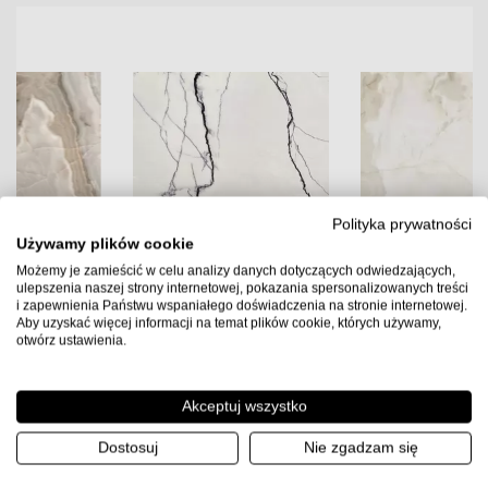
Polityka prywatności
Używamy plików cookie
Możemy je zamieścić w celu analizy danych dotyczących odwiedzających,
ulepszenia naszej strony internetowej, pokazania spersonalizowanych treści
i zapewnienia Państwu wspaniałego doświadczenia na stronie internetowej.
Aby uzyskać więcej informacji na temat plików cookie, których używamy,
otwórz ustawienia.
Florim B&W Marble Breach
Florim Reves De Rex Perle
120x120x0,6 Płytka
120x120x0,6 Płytka
Akceptuj wszystko
Gresowa Wysoki Połysk
Gresowa Matowa
Dostosuj
Nie zgadzam się
329.00
PLN
220.00
PLN
2.88
2.88
Ilość m2 w paczce
Ilość m2 w paczce