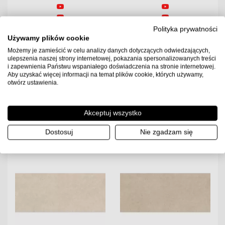
Florim B&W Marble Breach
Florim Reves De Rex Perle
Polityka prywatności
120x120x0,6 Płytka
120x120x0,6 Płytka
Używamy plików cookie
Gresowa Wysoki Połysk
Gresowa Matowa
Możemy je zamieścić w celu analizy danych dotyczących odwiedzających,
ulepszenia naszej strony internetowej, pokazania spersonalizowanych treści
329.00
PLN
220.00
PLN
i zapewnienia Państwu wspaniałego doświadczenia na stronie internetowej.
Aby uzyskać więcej informacji na temat plików cookie, których używamy,
2.88
2.88
Ilość m2 w paczce
Ilość m2 w paczce
otwórz ustawienia.
Cena za paczkę:
Cena za paczkę:
947.52 PLN
633.6 PLN
Dostępność:
Towar w
Dostępność:
Towar w
Akceptuj wszystko
magazynie. Wysyłka 2-3
magazynie. Wysyłka 2-3
dni.
dni.
Dostosuj
Nie zgadzam się