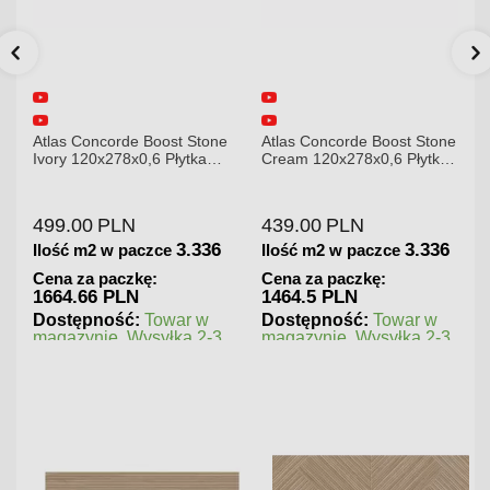
Atlas Concorde Boost Stone
Atlas Concorde Boost Stone
Ivory 120x278x0,6 Płytka
Cream 120x278x0,6 Płytka
Gresowa Matowa A6R8
Gresowa Matowa
499.00
PLN
439.00
PLN
3.336
3.336
Ilość m2 w paczce
Ilość m2 w paczce
Cena za paczkę:
Cena za paczkę:
1664.66 PLN
1464.5 PLN
Dostępność:
Towar w
Dostępność:
Towar w
magazynie. Wysyłka 2-3
magazynie. Wysyłka 2-3
dni.
dni.