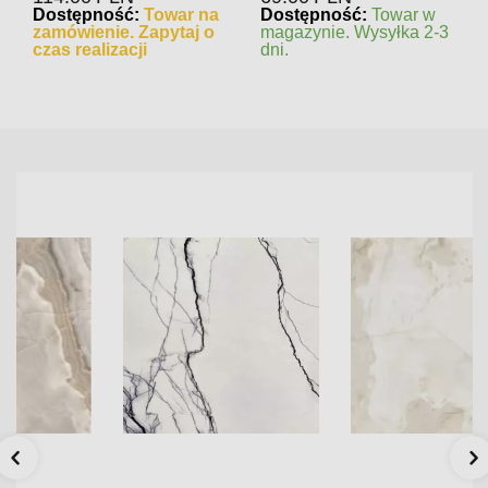
Dostępność:
Towar na
Dostępność:
Towar w
zamówienie. Zapytaj o
magazynie. Wysyłka 2-3
czas realizacji
dni.