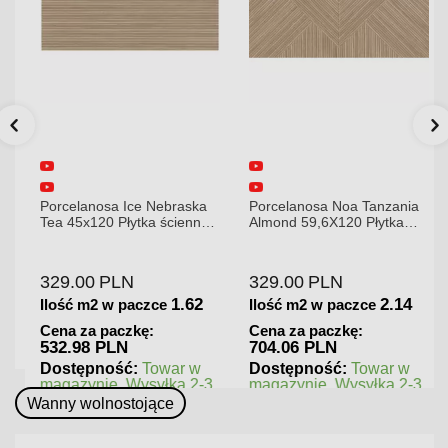
Porcelanosa Ice Nebraska
Porcelanosa Noa Tanzania
Tea 45x120 Płytka ścienna
Almond 59,6X120 Płytka
matowa
gresowa matowa
329.00
PLN
329.00
PLN
1.62
2.14
Ilość m2 w paczce
Ilość m2 w paczce
Cena za paczkę:
Cena za paczkę:
532.98 PLN
704.06 PLN
Dostępność:
Towar w
Dostępność:
Towar w
magazynie. Wysyłka 2-3
magazynie. Wysyłka 2-3
dni.
dni.
Wanny wolnostojące