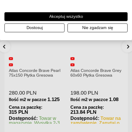
Akceptuj wszystko
Dostosuj
Nie zgadzam się
Atlas Concorde Brave Pearl
Atlas Concorde Brave Grey
75x150 Płytka Gresowa
60x60 Płytka Gresowa
280.00
PLN
198.00
PLN
1.125
1.08
Ilość m2 w paczce
Ilość m2 w paczce
Cena za paczkę:
Cena za paczkę:
315 PLN
213.84 PLN
Dostępność:
Towar w
Dostępność:
Towar na
magazynie. Wysyłka 2-3
zamówienie. Zapytaj o
dni.
czas realizacji