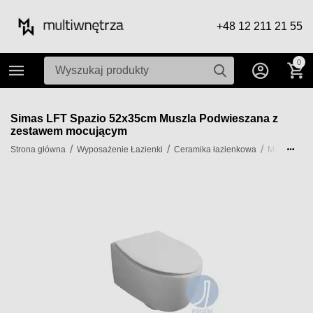
+48 12 211 21 55
0
Simas LFT Spazio 52x35cm Muszla Podwieszana z
zestawem mocującym
/
/
/
/
Strona główna
Wyposażenie Łazienki
Ceramika łazienkowa
Miski WC