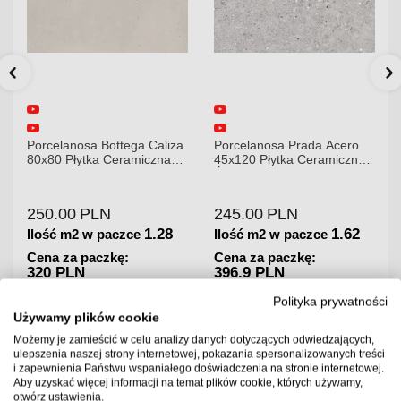
Porcelanosa Bottega Caliza
Porcelanosa Prada Acero
80x80 Płytka Ceramiczna
45x120 Płytka Ceramiczna
Podłogowa
Ścienna
250.00
PLN
245.00
PLN
1.28
1.62
Ilość m2 w paczce
Ilość m2 w paczce
Cena za paczkę:
Cena za paczkę:
320 PLN
396.9 PLN
Dostępność:
Towar na
Dostępność:
Towar na
Polityka prywatności
zamówienie. Zapytaj o
zamówienie. Zapytaj o
Używamy plików cookie
czas realizacji
czas realizacji
Możemy je zamieścić w celu analizy danych dotyczących odwiedzających,
ulepszenia naszej strony internetowej, pokazania spersonalizowanych treści
i zapewnienia Państwu wspaniałego doświadczenia na stronie internetowej.
Aby uzyskać więcej informacji na temat plików cookie, których używamy,
otwórz ustawienia.