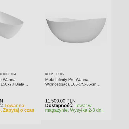
9C00G110A
KOD:
D8905
ro Wanna
Mobi Infinity Pro Wanna
 150x70 Biała
Wolnostojąca 165x75x65cm
S00019C00G110A
D8905
LN
11,500.00
PLN
ć:
Towar na
Dostępność:
Towar w
. Zapytaj o czas
magazynie. Wysyłka 2-3 dni.