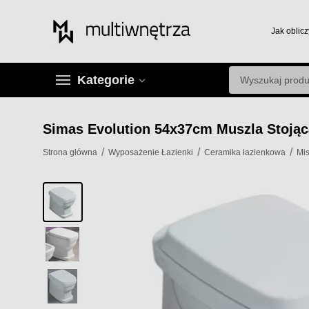
Jak oblicz
Kategorie
Simas Evolution 54x37cm Muszla Stojąc
/
/
/
Strona główna
Wyposażenie Łazienki
Ceramika łazienkowa
Mi