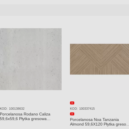
KOD:
P35800731
KOD:
100309223
a Caliza
Porcelanosa Prada Acero 45x120
Porcelanosa 
iczna
Płytka Ceramiczna Ścienna
120x120x8,5
mat