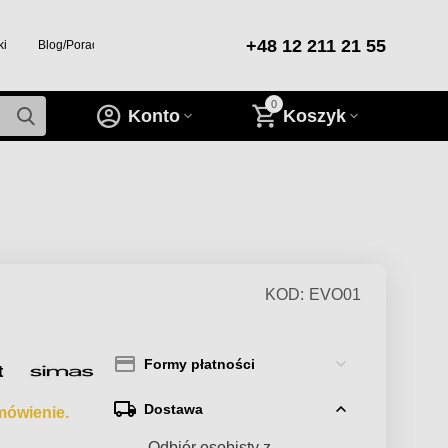
+48 12 211 21 55
ki
Blog/Porady/Inspiracje
0
Konto
Koszyk
KOD:
EVO01
Formy płatności
t
Dostawa
mówienie.
— Odbiór osobisty z