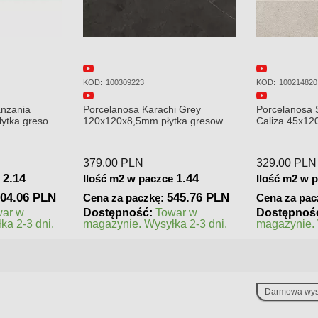
KOD:
100214820
KOD:
100323039
i Grey
Porcelanosa Spiga Bottega
Porcelanosa 
tka gresowa
Caliza 45x120 Płytka Ścienna
80x80 Płytka
Matowa
Podłogowa
329.00
PLN
250.00
PLN
1.44
1.62
e
Ilość m2 w paczce
Ilość m2 w 
45.76 PLN
532.98 PLN
Cena za paczkę:
Cena za pac
war w
Dostępność:
Towar w
Dostępnoś
ka 2-3 dni.
magazynie. Wysyłka 2-3 dni.
zamówienie
realizacji
Darmowa wys