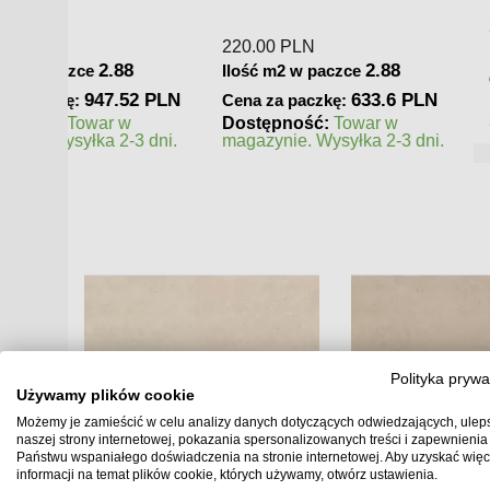
329.00
PLN
250.00
PLN
2.14
Ilość m2 w paczce
Ilość m2 w paczc
 PLN
704.06 PLN
Cena za paczkę:
Cena za paczkę:
a
 czas
Dostępność:
Towar w
Dostępność:
To
magazynie. Wysyłka 2-3 dni.
zamówienie. Zapy
realizacji
Polityka prywa
Używamy plików cookie
Możemy je zamieścić w celu analizy danych dotyczących odwiedzających, ulep
naszej strony internetowej, pokazania spersonalizowanych treści i zapewnienia
Państwu wspaniałego doświadczenia na stronie internetowej. Aby uzyskać więc
informacji na temat plików cookie, których używamy, otwórz ustawienia.