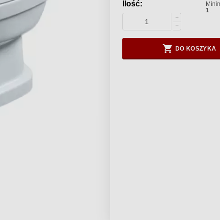
Ilość:
Minim
1
.
+
−
DO KOSZYKA