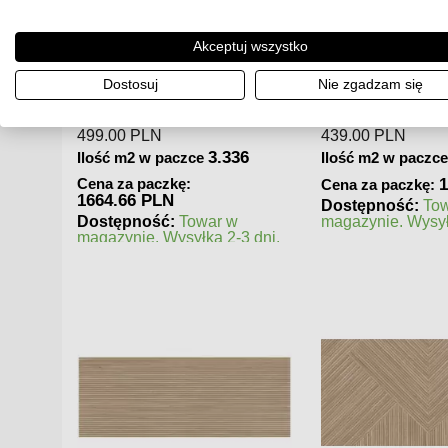
KOD:
A6R9
KOD:
AXAJ
Akceptuj wszystko
e Ivory
Atlas Concorde Boost Stone
Atlas Concorde Br
owa
Cream 120x278x0,6 Płytka
75x75 Płytka Gres
Dostosuj
Nie zgadzam się
Gresowa Matowa
439.00
PLN
180.00
PLN
6
3.336
Ilość m2 w paczce
Ilość m2 w paczc
1464.5 PLN
2
Cena za paczkę:
Cena za paczkę:
Dostępność:
Towar w
Dostępność:
To
magazynie. Wysyłka 2-3 dni.
magazynie. Wysył
 dni.