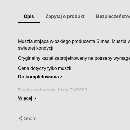
Opis
Zapytaj o produkt
Bezpieczeństw
Muszla stojąca włoskiego producenta Simas. Muszla w
świetnej kondycji.
Oryginalny kształ zaprojektowany na potrzeby wymag
Cena dotyczy tylko muszli.
Do kompletowania z:
Deska sedesowa, biała EVO003
Więcej
Deska sedesowa wolnoopadająca, biała EVO004
Share