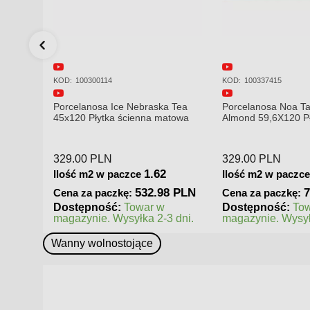
KOD:
100337415
KOD:
100309223
 Tea
Porcelanosa Noa Tanzania
Porcelanosa Karach
atowa
Almond 59,6X120 Płytka gresowa
120x120x8,5mm pły
matowa
mat
329.00
PLN
379.00
PLN
2.14
Ilość m2 w paczce
Ilość m2 w paczc
8 PLN
704.06 PLN
5
Cena za paczkę:
Cena za paczkę:
Dostępność:
Towar w
Dostępność:
To
 dni.
magazynie. Wysyłka 2-3 dni.
magazynie. Wysył
Wanny wolnostojące