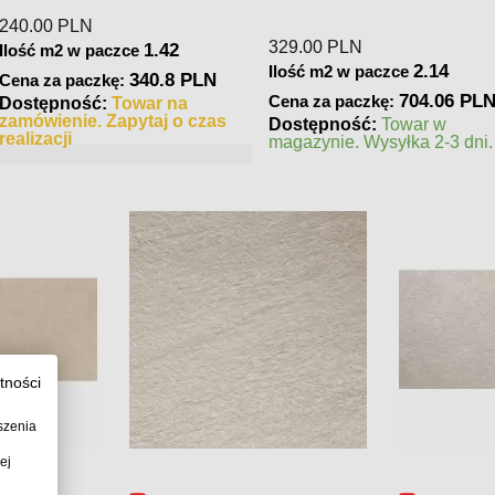
245.00
PLN
379.00
PLN
1.28
1.62
e
Ilość m2 w paczce
Ilość m2 w 
320 PLN
396.9 PLN
Cena za paczkę:
Cena za pac
war na
Dostępność:
Towar na
Dostępnoś
taj o czas
zamówienie. Zapytaj o czas
magazynie. 
realizacji
tności
szenia
ej