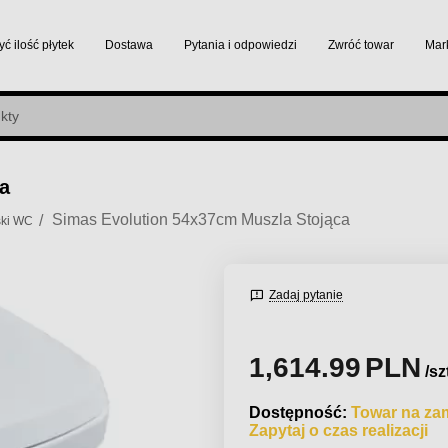
yć ilość płytek
Dostawa
Pytania i odpowiedzi
Zwróć towar
Mar
a
Simas Evolution 54x37cm Muszla Stojąca
/
ski WC
Zadaj pytanie
1,614.99
PLN
/sz
Dostępność:
Towar na za
Zapytaj o czas realizacji