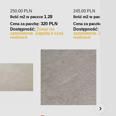
149.0
239.00
PLN
Ilość 
1.44
Ilość m2 w paczce
Cena 
1.44
paczce
344.16 PLN
Cena za paczkę:
Dostę
545.76 PLN
zkę:
zamów
Dostępność:
Towar na
realiza
zamówienie. Zapytaj o czas
ć:
Towar w
realizacji
Wysyłka 2-3 dni.