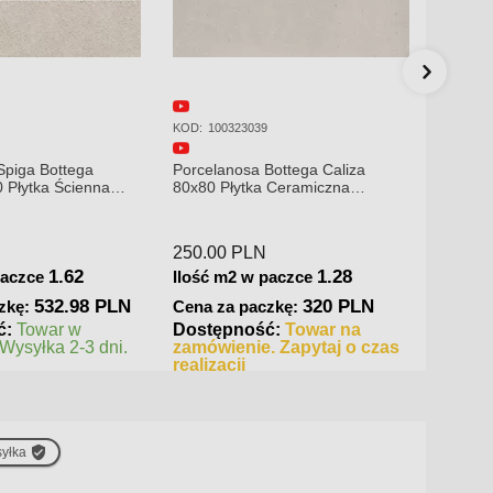
KOD:
100214661
KOD:
10
Bottega Caliza
Porcelanosa Bottega Caliza
Porcel
 Ceramiczna
45x120 Płytka Ścienna Matowa
45x120
309.00
PLN
250.0
1.28
1.62
paczce
Ilość m2 w paczce
Ilość 
320 PLN
500.58 PLN
zkę:
Cena za paczkę:
Cena 
ć:
Towar na
Dostępność:
Towar w
Dostę
. Zapytaj o czas
magazynie. Wysyłka 2-3 dni.
zamów
realiza
yłka