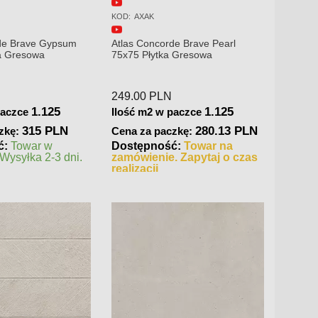
KOD:
A6QU
KOD:
AX
de Brave Pearl
Atlas Concorde Boost Stone
Atlas 
 Gresowa
Cream 120x120x0,9 Płytka
75x150
Gresowa Matowa A6QU
290.00
PLN
280.0
1.125
2.88
paczce
Ilość m2 w paczce
Ilość 
280.13 PLN
835.2 PLN
zkę:
Cena za paczkę:
Cena 
ć:
Towar na
Dostępność:
Towar w
Dostę
. Zapytaj o czas
magazynie. Wysyłka 2-3 dni.
magazy