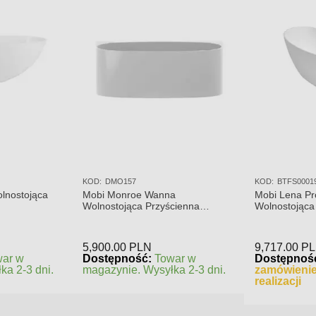
KOD:
DMO157
KOD:
BTFS0001
lnostojąca
Mobi Monroe Wanna
Mobi Lena P
Wolnostojąca Przyścienna
Wolnostojąca
158x86x58
Połysk BTF
5,900.00
PLN
9,717.00
P
war w
Dostępność:
Towar w
Dostępnoś
ka 2-3 dni.
magazynie. Wysyłka 2-3 dni.
zamówienie
realizacji