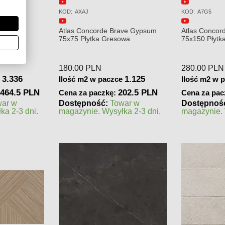
KOD:
A7G5
KOD:
AXAK
ave Gypsum
Atlas Concorde Brave Gypsum
Atlas Concor
owa
75x150 Płytka Gresowa
75x75 Płytka
280.00
PLN
249.00
PLN
1.125
1.125
e
Ilość m2 w paczce
Ilość m2 w 
02.5 PLN
315 PLN
Cena za paczkę:
Cena za pac
war w
Dostępność:
Towar w
Dostępnoś
ka 2-3 dni.
magazynie. Wysyłka 2-3 dni.
zamówienie
realizacji