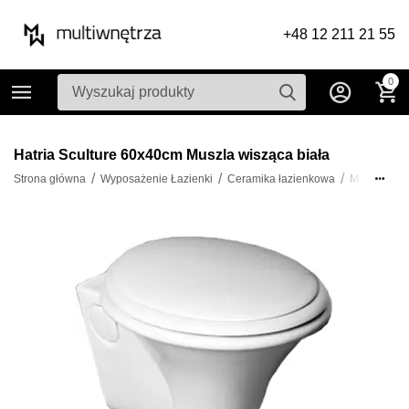
+48 12 211 21 55
0
Hatria Sculture 60x40cm Muszla wisząca biała
/
/
/
/
Strona główna
Wyposażenie Łazienki
Ceramika łazienkowa
Miski WC