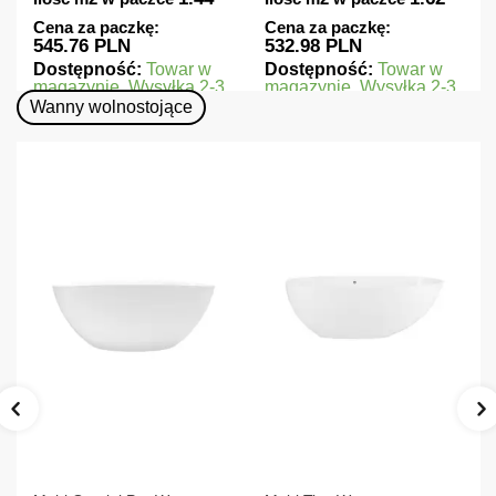
Cena za paczkę:
Cena za paczkę:
545.76 PLN
532.98 PLN
Dostępność:
Towar w
Dostępność:
Towar w
magazynie. Wysyłka 2-3
magazynie. Wysyłka 2-3
dni.
dni.
Wanny wolnostojące