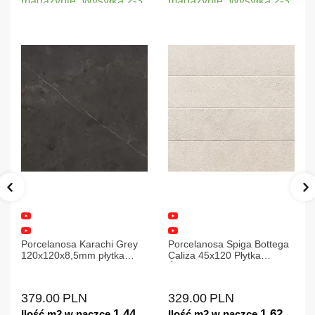
magazynie. Wysyłka 2-3
magazynie. Wysyłka 2-3
dni.
dni.
Porcelanosa Karachi Grey
Porcelanosa Spiga Bottega
120x120x8,5mm płytka
Caliza 45x120 Płytka
gresowa mat
Ścienna Matowa
379.00
PLN
329.00
PLN
1.44
1.62
Ilość m2 w paczce
Ilość m2 w paczce