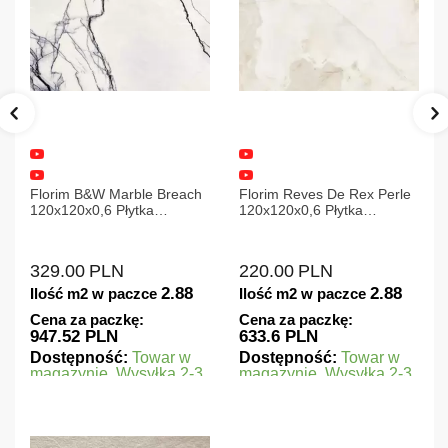
Porcelanosa Rodano Caliza
59,6x59,6 Płytka gresowa
ch
Florim Reves De Rex Perle
matowa
120x120x0,6 Płytka
Gresowa Matowa
240.00
PLN
220.00
PLN
1.42
Ilość m2 w paczce
8
2.88
Ilość m2 w paczce
Cena za paczkę:
340.8 PLN
Cena za paczkę:
633.6 PLN
Dostępność:
Towar na
zamówienie. Zapytaj o
w
Dostępność:
Towar w
czas realizacji
-3
magazynie. Wysyłka 2-3
dni.