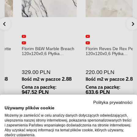
Florim B&W Marble Breach
Florim Reves De Rex Perle
120x120x0,6 Płytka
120x120x0,6 Płytka
Gresowa Wysoki Połysk
Gresowa Matowa
329.00
PLN
220.00
PLN
2.88
2.88
Ilość m2 w paczce
Ilość m2 w paczce
Cena za paczkę:
Cena za paczkę:
947.52 PLN
633.6 PLN
Dostępność:
Towar w
Dostępność:
Towar w
Polityka prywatności
magazynie. Wysyłka 2-3
magazynie. Wysyłka 2-3
Używamy plików cookie
dni.
dni.
Możemy je zamieścić w celu analizy danych dotyczących odwiedzających,
ulepszenia naszej strony internetowej, pokazania spersonalizowanych treści
i zapewnienia Państwu wspaniałego doświadczenia na stronie internetowej.
Aby uzyskać więcej informacji na temat plików cookie, których używamy,
otwórz ustawienia.