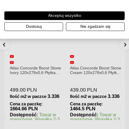
Akceptuj wszystko
Dostosuj
Nie zgadzam się
Atlas Concorde Boost Stone
Atlas Concorde Boost Stone
Ivory 120x278x0,6 Płytka
Cream 120x278x0,6 Płytka
Gresowa Matowa A6R8
Gresowa Matowa
499.00
PLN
439.00
PLN
3.336
3.336
Ilość m2 w paczce
Ilość m2 w paczce
Cena za paczkę:
Cena za paczkę:
1664.66 PLN
1464.5 PLN
Dostępność:
Towar w
Dostępność:
Towar w
magazynie. Wysyłka 2-3
magazynie. Wysyłka 2-3
dni.
dni.