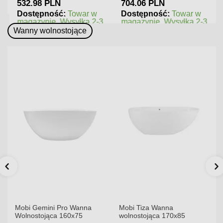
532.98 PLN
704.06 PLN
Dostępność:
Towar w
Dostępność:
Towar w
magazynie. Wysyłka 2-3
magazynie. Wysyłka 2-3
dni.
dni.
Wanny wolnostojące
Mobi Gemini Pro Wanna
Mobi Tiza Wanna
Wolnostojąca 160x75
wolnostojąca 170x85