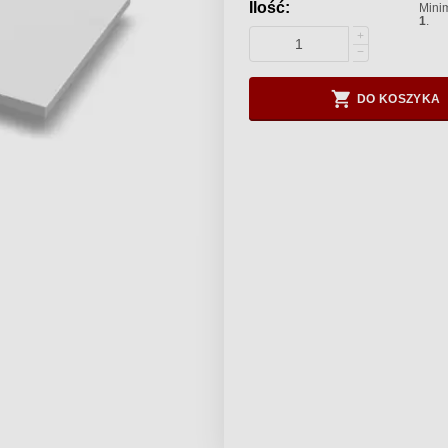
Ilość:
Minim
1
.
+
−
DO KOSZYKA