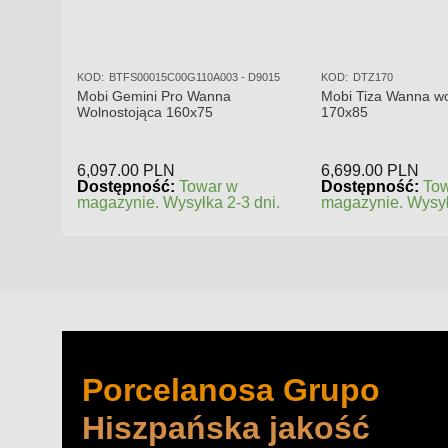
KOD:
BTFS00015C00G110A003 - D9015
KOD:
DTZ170
Mobi Gemini Pro Wanna
Mobi Tiza Wanna wo
Wolnostojąca 160x75
170x85
6,097.00
PLN
6,699.00
PLN
Dostępność:
Towar w
Dostępność:
To
magazynie. Wysyłka 2-3 dni.
magazynie. Wysył
Porcelanosa Grupo
Hiszpańska jakość