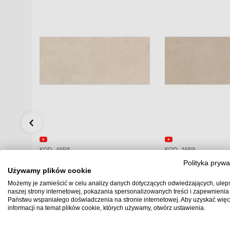
KOD:
A6R9
KOD:
AXAJ
Polityka prywa
e Ivory
Atlas Concorde Boost Stone
Atlas Concorde Br
Używamy plików cookie
owa
Cream 120x278x0,6 Płytka
75x75 Płytka Gres
Możemy je zamieścić w celu analizy danych dotyczących odwiedzających, ulep
Gresowa Matowa
naszej strony internetowej, pokazania spersonalizowanych treści i zapewnienia
Państwu wspaniałego doświadczenia na stronie internetowej. Aby uzyskać więc
439.00
PLN
180.00
PLN
informacji na temat plików cookie, których używamy, otwórz ustawienia.
6
3.336
Ilość m2 w paczce
Ilość m2 w paczc