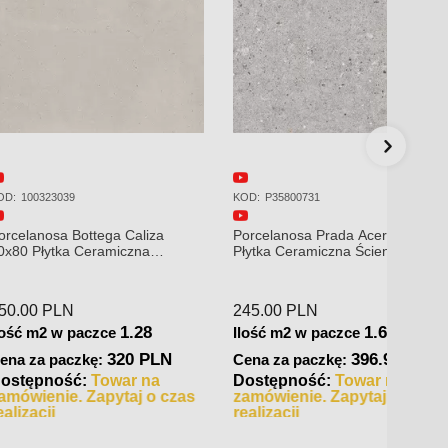
KOD:
746595
Baldoc
40x120
Rex I Classici di Rex Statuario
Soft 60x120x0,6 Płytka gresowa
Karachi Grey
mm płytka gresowa
149.0
239.00
PLN
Ilość 
1.44
Ilość m2 w paczce
Cena 
1.44
paczce
344.16 PLN
Cena za paczkę:
Dostę
545.76 PLN
zkę:
zamów
Dostępność:
Towar na
realiza
zamówienie. Zapytaj o czas
ć:
Towar w
realizacji
Wysyłka 2-3 dni.