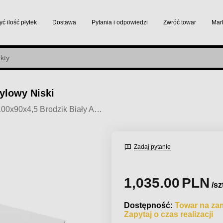
yć ilość płytek
Dostawa
Pytania i odpowiedzi
Zwróć towar
Mar
rylowy Niski
Riho Basel 100x90x4,5 Brodzik Biały Akrylowy Niski
Zadaj pytanie
1,035.00
PLN
/sz
Dostępność:
Towar na za
Zapytaj o czas realizacji