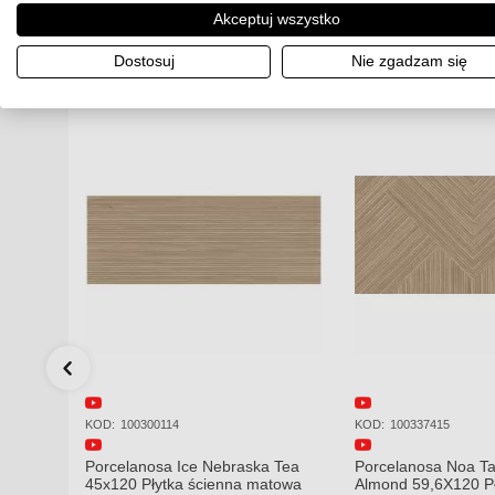
1464.5 PLN
2
Cena za paczkę:
Cena za paczkę:
Akceptuj wszystko
Dostępność:
Towar w
Dostępność:
To
magazynie. Wysyłka 2-3 dni.
magazynie. Wysył
Dostosuj
Nie zgadzam się
 dni.
KOD:
100337415
KOD:
100309223
 Tea
Porcelanosa Noa Tanzania
Porcelanosa Karach
atowa
Almond 59,6X120 Płytka gresowa
120x120x8,5mm pły