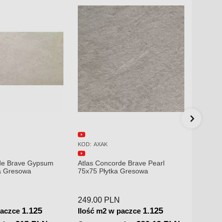
KOD:
A6QU
KOD:
AX
de Brave Pearl
Atlas Concorde Boost Stone
Atlas 
 Gresowa
Cream 120x120x0,9 Płytka
75x150
Gresowa Matowa A6QU
290.00
PLN
280.0
1.125
2.88
paczce
Ilość m2 w paczce
Ilość 