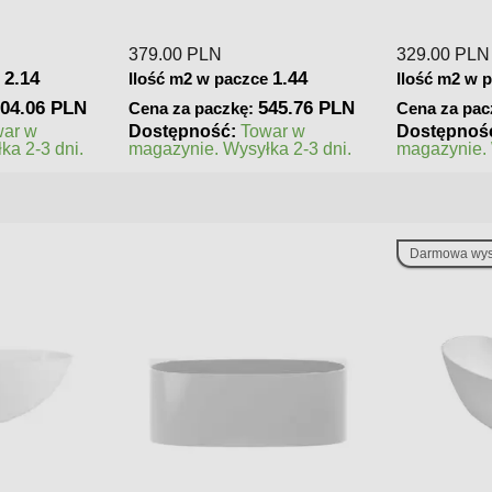
Matowa
Podłogowa
329.00
PLN
250.00
PLN
1.44
1.62
e
Ilość m2 w paczce
Ilość m2 w 
45.76 PLN
532.98 PLN
Cena za paczkę:
Cena za pac
war w
Dostępność:
Towar w
Dostępnoś
ka 2-3 dni.
magazynie. Wysyłka 2-3 dni.
zamówienie
realizacji
Darmowa wys