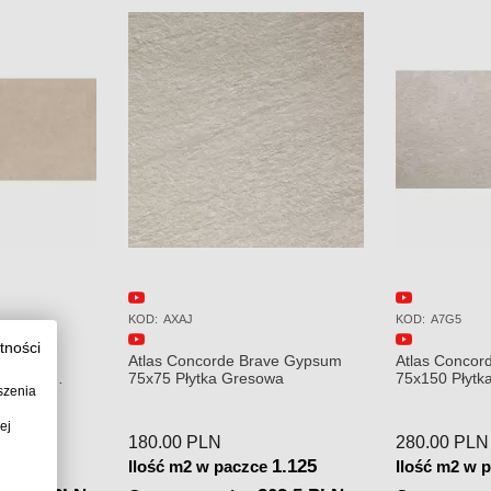
KOD:
A7G5
KOD:
AXAK
tności
ave Gypsum
Atlas Concorde Brave Gypsum
Atlas Concor
owa
75x150 Płytka Gresowa
75x75 Płytka
szenia
ej
280.00
PLN
249.00
PLN
1.125
1.125
e
Ilość m2 w paczce
Ilość m2 w 