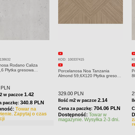
KOD:
P35800731
KOD:
100309223
a Caliza
Porcelanosa Prada Acero 45x120
Porcelanosa 
iczna
Płytka Ceramiczna Ścienna
120x120x8,5
mat
245.00
PLN
379.00
PLN
1.28
1.62
e
Ilość m2 w paczce
Ilość m2 w 
320 PLN
396.9 PLN
Cena za paczkę:
Cena za pac
war na
Dostępność:
Towar na
Dostępnoś
taj o czas
zamówienie. Zapytaj o czas
magazynie. 
realizacji