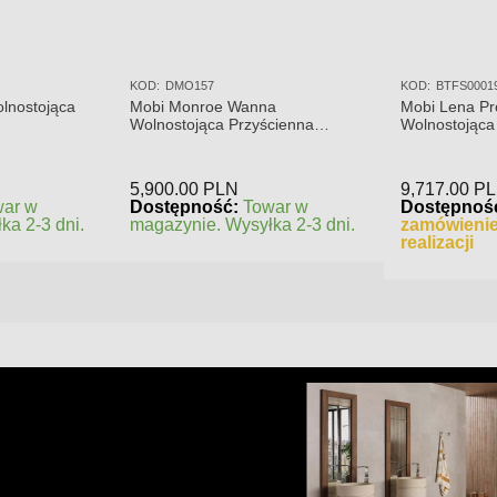
KOD:
DMO157
KOD:
BTFS0001
lnostojąca
Mobi Monroe Wanna
Mobi Lena P
Wolnostojąca Przyścienna
Wolnostojąca
158x86x58
Połysk BTF
5,900.00
PLN
9,717.00
P
war w
Dostępność:
Towar w
Dostępnoś
ka 2-3 dni.
magazynie. Wysyłka 2-3 dni.
zamówienie
realizacji