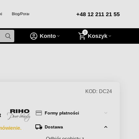
+48 12 211 21 55
ki
Blog/Porady/Inspiracje
0
Konto
Koszyk
KOD:
DC24
Formy płatności
t
Dostawa
mówienie.
— Odbiór osobisty z