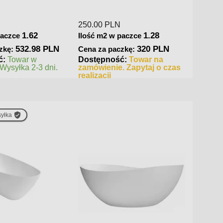
309.00
PLN
250.0
1.28
1.62
paczce
Ilość m2 w paczce
Ilość 
320 PLN
500.58 PLN
zkę:
Cena za paczkę:
Cena 
ć:
Towar na
Dostępność:
Towar w
Dostę
. Zapytaj o czas
magazynie. Wysyłka 2-3 dni.
zamów
realiza
yłka