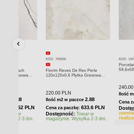
KOD:
100337415
KOD:
100323039
za
Porcelanosa Noa Tanzania
Porcelanosa Botteg
Almond 59,6X120 Płytka gresowa
80x80 Płytka Ceram
matowa
Podłogowa
329.00
PLN
250.00
PLN
2.14
Ilość m2 w paczce
Ilość m2 w paczc
 PLN
704.06 PLN
Cena za paczkę:
Cena za paczkę:
a
 czas
Dostępność:
Towar w
Dostępność:
To
magazynie. Wysyłka 2-3 dni.
zamówienie. Zapy
realizacji