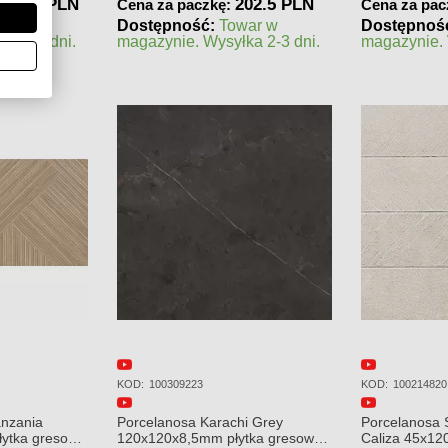
02.5 PLN
315 PLN
Cena za paczkę:
Cena za pac
war w
Dostępność:
Towar w
Dostępnoś
ka 2-3 dni.
magazynie. Wysyłka 2-3 dni.
zamówienie
realizacji
KOD:
100214820
KOD:
100323039
i Grey
Porcelanosa Spiga Bottega
Porcelanosa 
tka gresowa
Caliza 45x120 Płytka Ścienna
80x80 Płytka