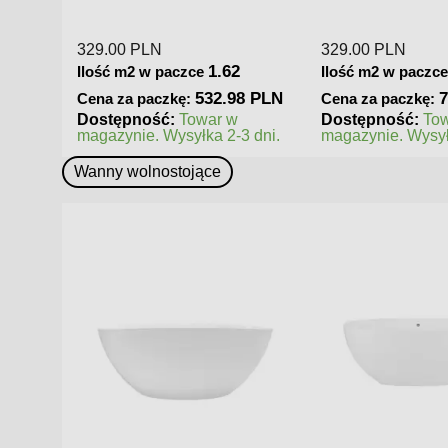
matowa
mat
329.00
PLN
379.00
PLN
2.14
Ilość m2 w paczce
Ilość m2 w paczc
8 PLN
704.06 PLN
5
Cena za paczkę:
Cena za paczkę:
Dostępność:
Towar w
Dostępność:
To
 dni.
magazynie. Wysyłka 2-3 dni.
magazynie. Wysył
Wanny wolnostojące