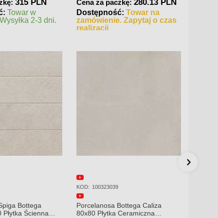
280.13 PLN
835.2 PLN
zkę:
Cena za paczkę:
Cena 
ć:
Towar na
Dostępność:
Towar w
Dostę
. Zapytaj o czas
magazynie. Wysyłka 2-3 dni.
magazy
KOD:
100214661
KOD:
10
Bottega Caliza
Porcelanosa Bottega Caliza
Porcel
 Ceramiczna
45x120 Płytka Ścienna Matowa
45x120