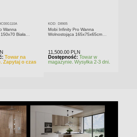
9C00G110A
KOD:
D8905
ro Wanna
Mobi Infinity Pro Wanna
 150x70 Biała
Wolnostojąca 165x75x65cm
S00019C00G110A
D8905
LN
11,500.00
PLN
ć:
Towar na
Dostępność:
Towar w
. Zapytaj o czas
magazynie. Wysyłka 2-3 dni.