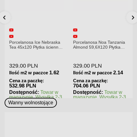
Porcelanosa Ice Nebraska
Porcelanosa Noa Tanzania
Tea 45x120 Płytka ścienna
Almond 59,6X120 Płytka
matowa
gresowa matowa
329.00
PLN
329.00
PLN
1.62
2.14
Ilość m2 w paczce
Ilość m2 w paczce
Cena za paczkę:
Cena za paczkę:
532.98 PLN
704.06 PLN
Dostępność:
Towar w
Dostępność:
Towar w
magazynie. Wysyłka 2-3
magazynie. Wysyłka 2-3
dni.
dni.
Wanny wolnostojące