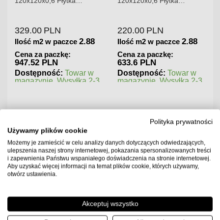
120x120x0,6 Płytka
120x120x0,6 Płytka
Gresowa Wysoki Połysk
Gresowa Matowa
329.00
PLN
220.00
PLN
2.88
2.88
Ilość m2 w paczce
Ilość m2 w paczce
Cena za paczkę:
Cena za paczkę:
947.52 PLN
633.6 PLN
Dostępność:
Towar w
Dostępność:
Towar w
magazynie. Wysyłka 2-3
magazynie. Wysyłka 2-3
dni.
dni.
Polityka prywatności
Używamy plików cookie
Możemy je zamieścić w celu analizy danych dotyczących odwiedzających,
ulepszenia naszej strony internetowej, pokazania spersonalizowanych treści
i zapewnienia Państwu wspaniałego doświadczenia na stronie internetowej.
Aby uzyskać więcej informacji na temat plików cookie, których używamy,
otwórz ustawienia.
Akceptuj wszystko