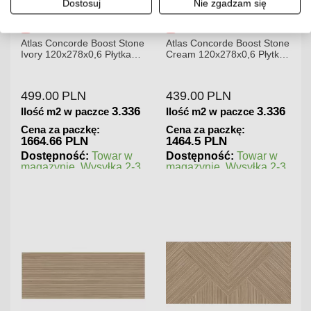
Dostosuj
Nie zgadzam się
ost Stone
Atlas Concorde Boost Stone
Atlas Concorde Brave
Płytka
Cream 120x278x0,6 Płytka
Gypsum 75x75 Płytka
A6R8
Gresowa Matowa
Gresowa
439.00
PLN
180.00
PLN
3.336
3.336
1.
e
Ilość m2 w paczce
Ilość m2 w paczce
Cena za paczkę:
Cena za paczkę:
1464.5 PLN
202.5 PLN
war w
Dostępność:
Towar w
Dostępność:
Towar 
łka 2-3
magazynie. Wysyłka 2-3
magazynie. Wysyłka 
dni.
dni.