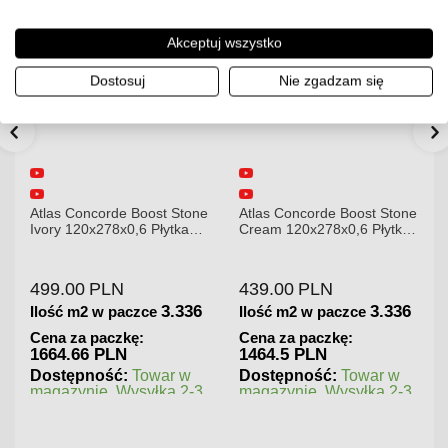
Akceptuj wszystko
Dostosuj
Nie zgadzam się
Atlas Concorde Boost Stone
Atlas Concorde Boost Stone
Ivory 120x278x0,6 Płytka
Cream 120x278x0,6 Płytka
Gresowa Matowa A6R8
Gresowa Matowa
499.00
PLN
439.00
PLN
3.336
3.336
Ilość m2 w paczce
Ilość m2 w paczce
Cena za paczkę:
Cena za paczkę:
1664.66 PLN
1464.5 PLN
Dostępność:
Towar w
Dostępność:
Towar w
magazynie. Wysyłka 2-3
magazynie. Wysyłka 2-3
dni.
dni.