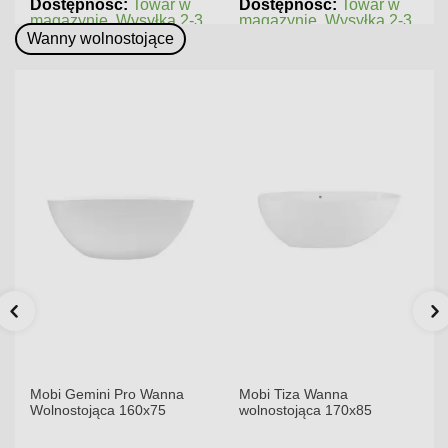
Dostępność:
Towar w
Dostępność:
Towar w
magazynie. Wysyłka 2-3
magazynie. Wysyłka 2-3
dni.
dni.
Wanny wolnostojące
Mobi Gemini Pro Wanna
Mobi Tiza Wanna
Wolnostojąca 160x75
wolnostojąca 170x85