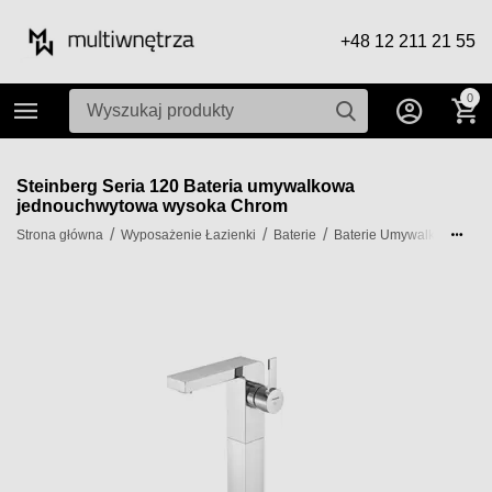
+48 12 211 21 55
0
Steinberg Seria 120 Bateria umywalkowa
jednouchwytowa wysoka Chrom
/
/
/
/
Strona główna
Wyposażenie Łazienki
Baterie
Baterie Umywalkowe