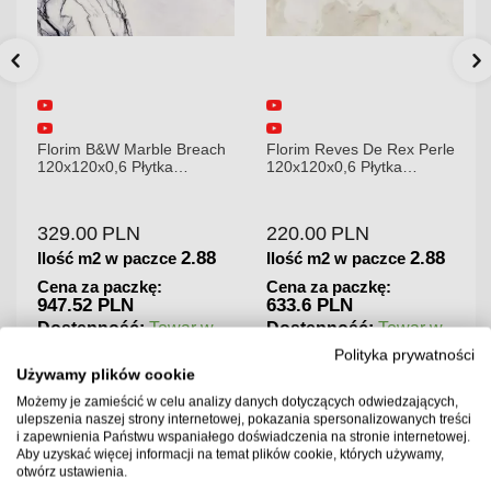
Florim B&W Marble Breach
Florim Reves De Rex Perle
120x120x0,6 Płytka
120x120x0,6 Płytka
Gresowa Wysoki Połysk
Gresowa Matowa
329.00
PLN
220.00
PLN
2.88
2.88
Ilość m2 w paczce
Ilość m2 w paczce
Cena za paczkę:
Cena za paczkę:
947.52 PLN
633.6 PLN
Dostępność:
Towar w
Dostępność:
Towar w
magazynie. Wysyłka 2-3
magazynie. Wysyłka 2-3
Polityka prywatności
dni.
dni.
Używamy plików cookie
Możemy je zamieścić w celu analizy danych dotyczących odwiedzających,
ulepszenia naszej strony internetowej, pokazania spersonalizowanych treści
i zapewnienia Państwu wspaniałego doświadczenia na stronie internetowej.
Aby uzyskać więcej informacji na temat plików cookie, których używamy,
otwórz ustawienia.