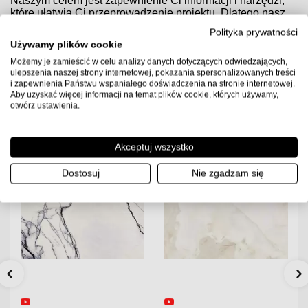
Naszym celem jest zapewnienie Ci informacji i narzędzi,
które ułatwią Ci przeprowadzenie projektu. Dlatego nasz
kalkulator jest prosty w użyciu, a wyniki są dokładne. Po
Polityka prywatności
prostu wprowadź wymiary powierzchni, na której
Używamy plików cookie
zamierzasz ułożyć płytki, i nasz kalkulator automatycznie
obliczy ilość potrzebnych płytek ceramicznych.
Możemy je zamieścić w celu analizy danych dotyczących odwiedzających,
ulepszenia naszej strony internetowej, pokazania spersonalizowanych treści
© 2023 Multiwnętrza. Wszelkie prawa zastrzeżone.
i zapewnienia Państwu wspaniałego doświadczenia na stronie internetowej.
Aby uzyskać więcej informacji na temat plików cookie, których używamy,
otwórz ustawienia.
Akceptuj wszystko
Dostosuj
Nie zgadzam się