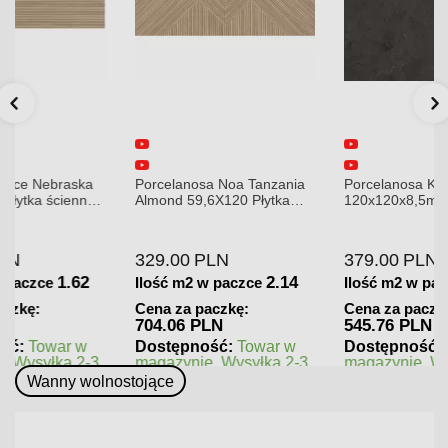
Porcelanosa Noa Tanzania
Porcelanosa Karachi Grey
Almond 59,6X120 Płytka
120x120x8,5mm płytka
gresowa matowa
gresowa mat
329.00
PLN
379.00
PLN
2.14
1.44
Ilość m2 w paczce
Ilość m2 w paczce
Cena za paczkę:
Cena za paczkę:
704.06 PLN
545.76 PLN
Dostępność:
Towar w
Dostępność:
Towar w
magazynie. Wysyłka 2-3
magazynie. Wysyłka 2-3
dni.
dni.
Wanny wolnostojące