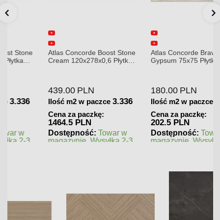
Atlas Concorde Boost Stone
Atlas Concorde Brave
Cream 120x278x0,6 Płytka
Gypsum 75x75 Płytka
Gresowa Matowa
Gresowa
439.00
PLN
180.00
PLN
3.336
1.125
Ilość m2 w paczce
Ilość m2 w paczce
Cena za paczkę:
Cena za paczkę:
1464.5 PLN
202.5 PLN
Dostępność:
Towar w
Dostępność:
Towar w
magazynie. Wysyłka 2-3
magazynie. Wysyłka 2-3
dni.
dni.