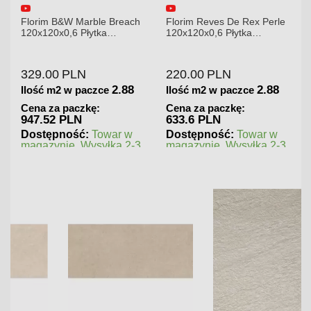
Florim B&W Marble Breach
Florim Reves De Rex Perle
120x120x0,6 Płytka
120x120x0,6 Płytka
Gresowa Wysoki Połysk
Gresowa Matowa
329.00
PLN
220.00
PLN
2.88
2.88
Ilość m2 w paczce
Ilość m2 w paczce
Cena za paczkę:
Cena za paczkę:
947.52 PLN
633.6 PLN
Dostępność:
Towar w
Dostępność:
Towar w
magazynie. Wysyłka 2-3
magazynie. Wysyłka 2-3
dni.
dni.