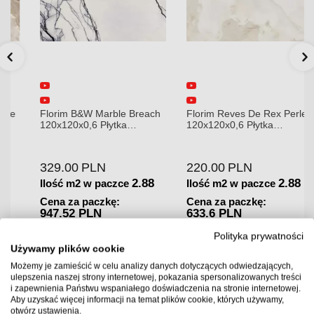
Florim B&W Marble Breach
Florim Reves De Rex Perle
120x120x0,6 Płytka
120x120x0,6 Płytka
Gresowa Wysoki Połysk
Gresowa Matowa
329.00
PLN
220.00
PLN
2.88
2.88
Ilość m2 w paczce
Ilość m2 w paczce
Cena za paczkę:
Cena za paczkę:
947.52 PLN
633.6 PLN
Dostępność:
Towar w
Dostępność:
Towar w
Polityka prywatności
magazynie. Wysyłka 2-3
magazynie. Wysyłka 2-3
Używamy plików cookie
dni.
dni.
Możemy je zamieścić w celu analizy danych dotyczących odwiedzających,
ulepszenia naszej strony internetowej, pokazania spersonalizowanych treści
i zapewnienia Państwu wspaniałego doświadczenia na stronie internetowej.
Aby uzyskać więcej informacji na temat plików cookie, których używamy,
otwórz ustawienia.