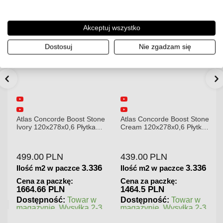
Akceptuj wszystko
Dostosuj
Nie zgadzam się
Atlas Concorde Boost Stone
Atlas Concorde Boost Stone
Ivory 120x278x0,6 Płytka
Cream 120x278x0,6 Płytka
Gresowa Matowa A6R8
Gresowa Matowa
499.00
PLN
439.00
PLN
3.336
3.336
Ilość m2 w paczce
Ilość m2 w paczce
Cena za paczkę:
Cena za paczkę:
1664.66 PLN
1464.5 PLN
Dostępność:
Towar w
Dostępność:
Towar w
magazynie. Wysyłka 2-3
magazynie. Wysyłka 2-3
dni.
dni.