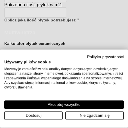
Potrzebna ilość płytek w m2:
Oblicz jaką ilość płytek potrzebujesz ?
Multiwnętrza
Kalkulator płytek ceramicznych
Jeśli planujesz remont lub budowę, nasz kalkulator
Polityka prywatności
pomoże Ci dokładnie oszacować, ile płytek ceramicznych
Używamy plików cookie
będziesz potrzebować, aby ukończyć swój projekt. Bez
względu na to, czy urządzasz łazienkę, kuchnię, czy inny
Możemy je zamieścić w celu analizy danych dotyczących odwiedzających,
pomieszczenie, nasze narzędzie pozwoli Ci zaoszczędzić
ulepszenia naszej strony internetowej, pokazania spersonalizowanych treści
czas i pieniądze, zapewniając precyzyjne wyniki.
i zapewnienia Państwu wspaniałego doświadczenia na stronie internetowej.
Aby uzyskać więcej informacji na temat plików cookie, których używamy,
Naszym celem jest zapewnienie Ci informacji i narzędzi,
otwórz ustawienia.
które ułatwią Ci przeprowadzenie projektu. Dlatego nasz
kalkulator jest prosty w użyciu, a wyniki są dokładne. Po
prostu wprowadź wymiary powierzchni, na której
Akceptuj wszystko
zamierzasz ułożyć płytki, i nasz kalkulator automatycznie
obliczy ilość potrzebnych płytek ceramicznych.
Dostosuj
Nie zgadzam się
© 2023 Multiwnętrza. Wszelkie prawa zastrzeżone.