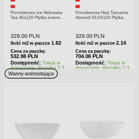
Porcelanosa Ice Nebraska
Porcelanosa Noa Tanzania
Tea 45x120 Płytka ścienna
Almond 59,6X120 Płytka
matowa
gresowa matowa
329.00
PLN
329.00
PLN
1.62
2.14
Ilość m2 w paczce
Ilość m2 w paczce
Cena za paczkę:
Cena za paczkę:
532.98 PLN
704.06 PLN
Dostępność:
Towar w
Dostępność:
Towar w
magazynie. Wysyłka 2-3
magazynie. Wysyłka 2-3
dni.
dni.
Wanny wolnostojące