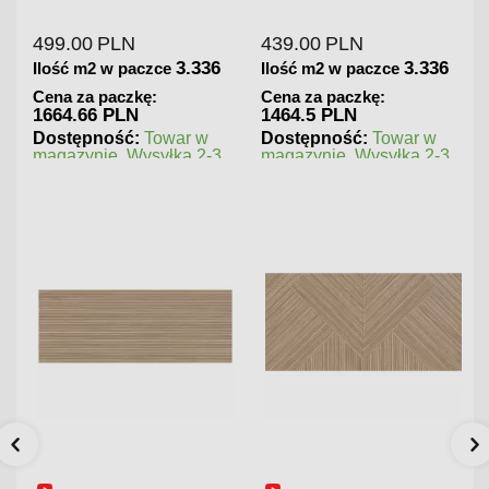
499.00
PLN
439.00
PLN
180.
3.336
3.336
Ilość m2 w paczce
Ilość m2 w paczce
Iloś
Cena za paczkę:
Cena za paczkę:
Cena
1664.66 PLN
1464.5 PLN
202.
Dostępność:
Towar w
Dostępność:
Towar w
Dost
magazynie. Wysyłka 2-3
magazynie. Wysyłka 2-3
maga
ni.
dni.
dni.