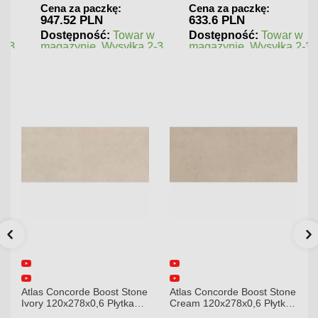
Cena za paczkę:
Cena za paczkę:
947.52 PLN
633.6 PLN
Dostępność:
Towar w
Dostępność:
Towar w
magazynie. Wysyłka 2-3
magazynie. Wysyłka 2-3
dni.
dni.
tlas Concorde Boost Stone
Atlas Concorde Boost Stone
Atlas
vory 120x278x0,6 Płytka
Cream 120x278x0,6 Płytka
Gypsu
Gresowa Matowa A6R8
Gresowa Matowa
Gres