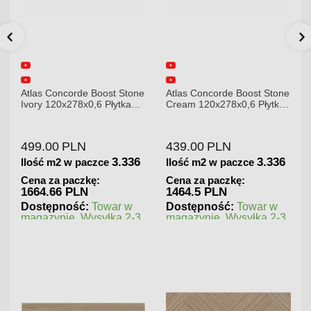
 Concorde Boost Stone
Atlas Concorde Boost Stone
Atlas Con
 120x278x0,6 Płytka
Cream 120x278x0,6 Płytka
Gypsum 75
owa Matowa A6R8
Gresowa Matowa
Gresowa
.00
PLN
439.00
PLN
180.00
3.336
3.336
ć m2 w paczce
Ilość m2 w paczce
Ilość m2
 za paczkę:
Cena za paczkę:
Cena za 
.66 PLN
1464.5 PLN
202.5 P
ępność:
Towar w
Dostępność:
Towar w
Dostępn
zynie. Wysyłka 2-3
magazynie. Wysyłka 2-3
magazyni
dni.
dni.