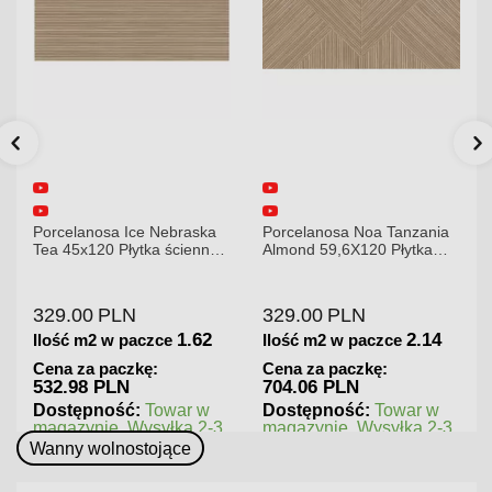
lanosa Ice Nebraska
Porcelanosa Noa Tanzania
Porcelano
5x120 Płytka ścienna
Almond 59,6X120 Płytka
120x120x
wa
gresowa matowa
gresowa 
.00
PLN
329.00
PLN
379.00
1.62
2.14
ć m2 w paczce
Ilość m2 w paczce
Ilość m2
 za paczkę:
Cena za paczkę:
Cena za 
98 PLN
704.06 PLN
545.76 
ępność:
Towar w
Dostępność:
Towar w
Dostępn
zynie. Wysyłka 2-3
magazynie. Wysyłka 2-3
magazyni
dni.
dni.
Wanny wolnostojące