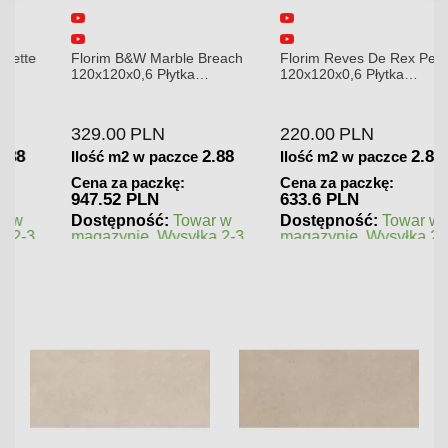
Florim B&W Marble Breach
Florim Reves De Rex Perle
120x120x0,6 Płytka
120x120x0,6 Płytka
Gresowa Wysoki Połysk
Gresowa Matowa
329.00
PLN
220.00
PLN
2.88
2.88
Ilość m2 w paczce
Ilość m2 w paczce
Cena za paczkę:
Cena za paczkę:
947.52 PLN
633.6 PLN
Dostępność:
Towar w
Dostępność:
Towar w
magazynie. Wysyłka 2-3
magazynie. Wysyłka 2-3
dni.
dni.