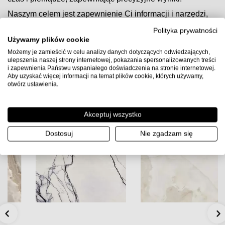
Naszym celem jest zapewnienie Ci informacji i narzędzi,
które ułatwią Ci przeprowadzenie projektu. Dlatego nasz
Polityka prywatności
kalkulator jest prosty w użyciu, a wyniki są dokładne. Po
Używamy plików cookie
prostu wprowadź wymiary powierzchni, na której
zamierzasz ułożyć płytki, i nasz kalkulator automatycznie
Możemy je zamieścić w celu analizy danych dotyczących odwiedzających,
obliczy ilość potrzebnych płytek ceramicznych.
ulepszenia naszej strony internetowej, pokazania spersonalizowanych treści
i zapewnienia Państwu wspaniałego doświadczenia na stronie internetowej.
© 2023 Multiwnętrza. Wszelkie prawa zastrzeżone.
Aby uzyskać więcej informacji na temat plików cookie, których używamy,
otwórz ustawienia.
Akceptuj wszystko
Dostosuj
Nie zgadzam się