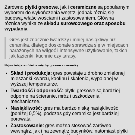
Zarówno
płytki gresowe
, jak i
ceramiczne
są popularnym
wyborem do wykończenia wnętrz, jednak różnią się
budową, właściwościami i zastosowaniem. Główna
różnica wynika ze
składu surowcowego oraz sposobu
wypalania
.
Gres jest znacznie twardszy i mniej nasiąkliwy niż
ceramika, dlatego doskonale sprawdza się w miejscach
narażonych na wilgoć i intensywne użytkowanie, takich
jak łazienki, kuchnie czy tarasy.
Najważniejsze różnice między gresem a ceramiką
Skład i produkcja:
gres powstaje z drobno zmielonej
mieszanki kwarcu, kaolinu i skalenia, wypalanej w
wyższej temperaturze.
Twardość i odporność:
płytki gresowe są bardziej
odporne na ścieranie, mróz i uszkodzenia
mechaniczne.
Nasiąkliwość:
gres ma bardzo niską nasiąkliwość
(poniżej 0,5%), podczas gdy ceramika jest bardziej
porowata.
Zastosowanie:
gres można stosować zarówno
wewnątrz, jak i na zewnątrz budynków, natomiast płytki