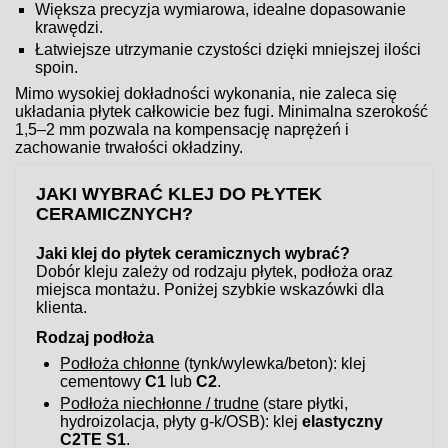
Większa precyzja wymiarowa, idealne dopasowanie
krawędzi.
Łatwiejsze utrzymanie czystości dzięki mniejszej ilości
spoin.
Mimo wysokiej dokładności wykonania, nie zaleca się
układania płytek całkowicie bez fugi. Minimalna szerokość
1,5–2 mm pozwala na kompensację naprężeń i
zachowanie trwałości okładziny.
JAKI WYBRAĆ KLEJ DO PŁYTEK
CERAMICZNYCH?
Jaki klej do płytek ceramicznych wybrać?
Dobór kleju zależy od rodzaju płytek, podłoża oraz
miejsca montażu. Poniżej szybkie wskazówki dla
klienta.
Rodzaj podłoża
Podłoża chłonne
(tynk/wylewka/beton): klej
cementowy
C1
lub
C2
.
Podłoża niechłonne / trudne
(stare płytki,
hydroizolacja, płyty g-k/OSB): klej
elastyczny
C2TE S1
.