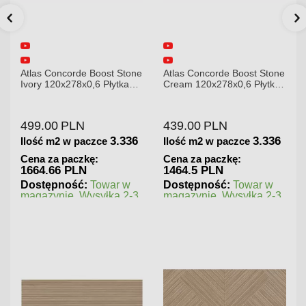
one
Atlas Concorde Boost Stone
Atlas Concorde Brave
Cream 120x278x0,6 Płytka
Gypsum 75x75 Płytka
Gresowa Matowa
Gresowa
439.00
PLN
180.00
PLN
36
3.336
1.125
Ilość m2 w paczce
Ilość m2 w paczce
Cena za paczkę:
Cena za paczkę:
1464.5 PLN
202.5 PLN
w
Dostępność:
Towar w
Dostępność:
Towar w
-3
magazynie. Wysyłka 2-3
magazynie. Wysyłka 2-3
dni.
dni.