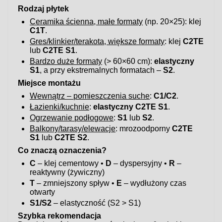
Rodzaj płytek
Ceramika ścienna, małe formaty
(np. 20×25): klej
C1T
.
Gres/klinkier/terakota, większe formaty
: klej
C2TE
lub
C2TE S1
.
Bardzo duże formaty
(> 60×60 cm):
elastyczny
S1
, a przy ekstremalnych formatach –
S2
.
Miejsce montażu
Wewnątrz – pomieszczenia suche
:
C1/C2
.
Łazienki/kuchnie
:
elastyczny C2TE S1
.
Ogrzewanie podłogowe
:
S1
lub
S2
.
Balkony/tarasy/elewacje
: mrozoodporny
C2TE
S1
lub
C2TE S2
.
Co znaczą oznaczenia?
C
– klej cementowy •
D
– dyspersyjny •
R
–
reaktywny (żywiczny)
T
– zmniejszony spływ •
E
– wydłużony czas
otwarty
S1/S2
– elastyczność (S2 > S1)
Szybka rekomendacja