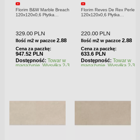
Florim B&W Marble Breach
Florim Reves De Rex Perle
120x120x0,6 Płytka
120x120x0,6 Płytka
Gresowa Wysoki Połysk
Gresowa Matowa
329.00
PLN
220.00
PLN
2.88
2.88
Ilość m2 w paczce
Ilość m2 w paczce
Cena za paczkę:
Cena za paczkę:
947.52 PLN
633.6 PLN
Dostępność:
Towar w
Dostępność:
Towar w
magazynie. Wysyłka 2-3
magazynie. Wysyłka 2-3
dni.
dni.