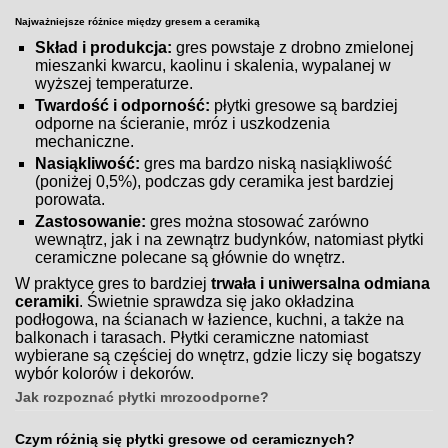
Najważniejsze różnice między gresem a ceramiką
Skład i produkcja:
gres powstaje z drobno zmielonej
mieszanki kwarcu, kaolinu i skalenia, wypalanej w
wyższej temperaturze.
Twardość i odporność:
płytki gresowe są bardziej
odporne na ścieranie, mróz i uszkodzenia
mechaniczne.
Nasiąkliwość:
gres ma bardzo niską nasiąkliwość
(poniżej 0,5%), podczas gdy ceramika jest bardziej
porowata.
Zastosowanie:
gres można stosować zarówno
wewnątrz, jak i na zewnątrz budynków, natomiast płytki
ceramiczne polecane są głównie do wnętrz.
W praktyce gres to bardziej
trwała i uniwersalna odmiana
ceramiki
. Świetnie sprawdza się jako okładzina
podłogowa, na ścianach w łazience, kuchni, a także na
balkonach i tarasach. Płytki ceramiczne natomiast
wybierane są częściej do wnętrz, gdzie liczy się bogatszy
wybór kolorów i dekorów.
Jak rozpoznać płytki mrozoodporne?
Czym różnią się płytki gresowe od ceramicznych?