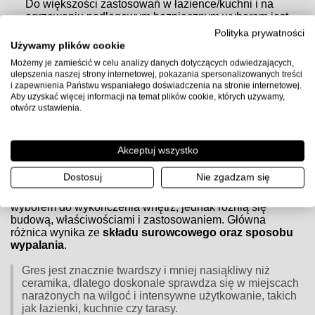
Do większości zastosowań w łazience/kuchni i na
ogrzewaniu podłogowym bezpiecznym wyborem jest
klej elastyczny C2TE S1
.
Polityka prywatności
Używamy plików cookie
Uwaga:
przed użyciem sprawdź kartę techniczną producenta
Możemy je zamieścić w celu analizy danych dotyczących odwiedzających,
kleju, przygotuj podłoże zgodnie z wytycznymi (gruntowanie,
ulepszenia naszej strony internetowej, pokazania spersonalizowanych treści
równość, suchość) i zachowaj zalecane proporcje wody oraz
i zapewnienia Państwu wspaniałego doświadczenia na stronie internetowej.
czasy schnięcia.
Aby uzyskać więcej informacji na temat plików cookie, których używamy,
otwórz ustawienia.
Czym różnią się płytki gresowe od ceramicznych?
Akceptuj wszystko
Czym różnią się płytki gresowe od ceramicznych?
Dostosuj
Nie zgadzam się
Zarówno
płytki gresowe
, jak i
ceramiczne
są popularnym
wyborem do wykończenia wnętrz, jednak różnią się
budową, właściwościami i zastosowaniem. Główna
różnica wynika ze
składu surowcowego oraz sposobu
wypalania
.
Gres jest znacznie twardszy i mniej nasiąkliwy niż
ceramika, dlatego doskonale sprawdza się w miejscach
narażonych na wilgoć i intensywne użytkowanie, takich
jak łazienki, kuchnie czy tarasy.