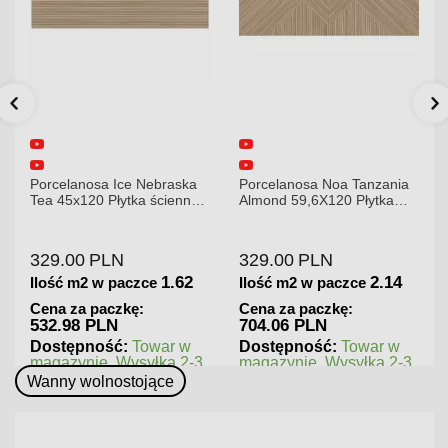
a
Porcelanosa Noa Tanzania
Porcelanosa Karachi Grey
na
Almond 59,6X120 Płytka
120x120x8,5mm płytka
gresowa matowa
gresowa mat
329.00
PLN
379.00
PLN
2
2.14
1.44
Ilość m2 w paczce
Ilość m2 w paczce
Cena za paczkę:
Cena za paczkę:
704.06 PLN
545.76 PLN
w
Dostępność:
Towar w
Dostępność:
Towar w
-3
magazynie. Wysyłka 2-3
magazynie. Wysyłka 2-3
dni.
dni.
Wanny wolnostojące