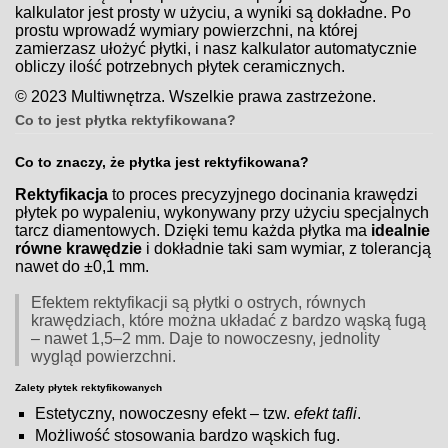
kalkulator jest prosty w użyciu, a wyniki są dokładne. Po
prostu wprowadź wymiary powierzchni, na której
zamierzasz ułożyć płytki, i nasz kalkulator automatycznie
obliczy ilość potrzebnych płytek ceramicznych.
© 2023 Multiwnętrza. Wszelkie prawa zastrzeżone.
Co to jest płytka rektyfikowana?
Co to znaczy, że płytka jest rektyfikowana?
Rektyfikacja
to proces precyzyjnego docinania krawędzi
płytek po wypaleniu, wykonywany przy użyciu specjalnych
tarcz diamentowych. Dzięki temu każda płytka ma
idealnie
równe krawędzie
i dokładnie taki sam wymiar, z tolerancją
nawet do ±0,1 mm.
Efektem rektyfikacji są płytki o ostrych, równych
krawędziach, które można układać z bardzo wąską fugą
– nawet 1,5–2 mm. Daje to nowoczesny, jednolity
wygląd powierzchni.
Zalety płytek rektyfikowanych
Estetyczny, nowoczesny efekt – tzw.
efekt tafli
.
Możliwość stosowania bardzo wąskich fug.