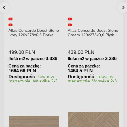
Atlas Concorde Boost Stone
Atlas Concorde Brave
Cream 120x278x0,6 Płytka
Gypsum 75x75 Płytka
Gresowa Matowa
Gresowa
439.00
PLN
180.00
PLN
3.336
1.125
Ilość m2 w paczce
Ilość m2 w paczce
Cena za paczkę:
Cena za paczkę:
1464.5 PLN
202.5 PLN
Dostępność:
Towar w
Dostępność:
Towar w
magazynie. Wysyłka 2-3
magazynie. Wysyłka 2-3
dni.
dni.