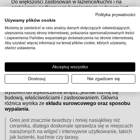
Do większości zastosowań w łazience/kuchni i na
ogrzewaniu podłogowym bezpiecznym wyborem jest
klej elastyczny C2TE S1
.
Polityka prywatności
Używamy plików cookie
Uwaga:
przed użyciem sprawdź kartę techniczną producenta
Możemy je zamieścić w celu analizy danych dotyczących odwiedzających,
kleju, przygotuj podłoże zgodnie z wytycznymi (gruntowanie,
ulepszenia naszej strony internetowej, pokazania spersonalizowanych treści
równość, suchość) i zachowaj zalecane proporcje wody oraz
i zapewnienia Państwu wspaniałego doświadczenia na stronie internetowej.
czasy schnięcia.
Aby uzyskać więcej informacji na temat plików cookie, których używamy,
otwórz ustawienia.
Czym różnią się płytki gresowe od ceramicznych?
Akceptuj wszystko
Czym różnią się płytki gresowe od ceramicznych?
Dostosuj
Nie zgadzam się
Zarówno
płytki gresowe
, jak i
ceramiczne
są popularnym
wyborem do wykończenia wnętrz, jednak różnią się
budową, właściwościami i zastosowaniem. Główna
różnica wynika ze
składu surowcowego oraz sposobu
wypalania
.
Gres jest znacznie twardszy i mniej nasiąkliwy niż
ceramika, dlatego doskonale sprawdza się w miejscach
narażonych na wilgoć i intensywne użytkowanie, takich
jak łazienki, kuchnie czy tarasy.