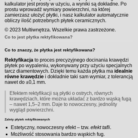
kalkulator jest prosty w użyciu, a wyniki są dokładne. Po
prostu wprowadź wymiary powierzchni, na której
zamierzasz ułożyć płytki, i nasz kalkulator automatycznie
obliczy ilość potrzebnych płytek ceramicznych.
© 2023 Multiwnętrza. Wszelkie prawa zastrzeżone.
Co to jest płytka rektyfikowana?
Co to znaczy, że płytka jest rektyfikowana?
Rektyfikacja
to proces precyzyjnego docinania krawędzi
płytek po wypaleniu, wykonywany przy użyciu specjalnych
tarcz diamentowych. Dzięki temu każda płytka ma
idealnie
równe krawędzie
i dokładnie taki sam wymiar, z tolerancją
nawet do ±0,1 mm.
Efektem rektyfikacji są płytki o ostrych, równych
krawędziach, które można układać z bardzo wąską fugą
– nawet 1,5–2 mm. Daje to nowoczesny, jednolity
wygląd powierzchni.
Zalety płytek rektyfikowanych
Estetyczny, nowoczesny efekt – tzw.
efekt tafli
.
Możliwość stosowania bardzo wąskich fug.