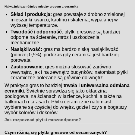
Najważniejsze różnice między gresem a ceramiką
Skład i produkcja:
gres powstaje z drobno zmielonej
mieszanki kwarcu, kaolinu i skalenia, wypalanej w
wyższej temperaturze.
Twardość i odporność:
płytki gresowe są bardziej
odporne na ścieranie, mróz i uszkodzenia
mechaniczne.
Nasiąkliwość:
gres ma bardzo niską nasiąkliwość
(poniżej 0,5%), podczas gdy ceramika jest bardziej
porowata.
Zastosowanie:
gres można stosować zarówno
wewnątrz, jak i na zewnątrz budynków, natomiast płytki
ceramiczne polecane są głównie do wnętrz.
W praktyce gres to bardziej
trwała i uniwersalna odmiana
ceramiki
. Świetnie sprawdza się jako okładzina
podłogowa, na ścianach w łazience, kuchni, a także na
balkonach i tarasach. Płytki ceramiczne natomiast
wybierane są częściej do wnętrz, gdzie liczy się bogatszy
wybór kolorów i dekorów.
Jak rozpoznać płytki mrozoodporne?
Czym różnią się płytki gresowe od ceramicznych?