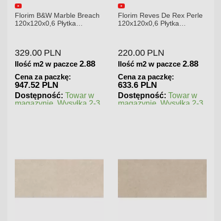
Florim B&W Marble Breach
Florim Reves De Rex Perle
120x120x0,6 Płytka
120x120x0,6 Płytka
Gresowa Wysoki Połysk
Gresowa Matowa
329.00
PLN
220.00
PLN
2.88
2.88
Ilość m2 w paczce
Ilość m2 w paczce
Cena za paczkę:
Cena za paczkę:
947.52 PLN
633.6 PLN
Dostępność:
Towar w
Dostępność:
Towar w
magazynie. Wysyłka 2-3
magazynie. Wysyłka 2-3
dni.
dni.