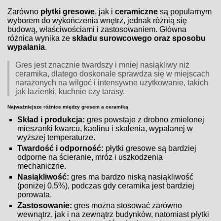
Zarówno
płytki gresowe
, jak i
ceramiczne
są popularnym
wyborem do wykończenia wnętrz, jednak różnią się
budową, właściwościami i zastosowaniem. Główna
różnica wynika ze
składu surowcowego oraz sposobu
wypalania
.
Gres jest znacznie twardszy i mniej nasiąkliwy niż
ceramika, dlatego doskonale sprawdza się w miejscach
narażonych na wilgoć i intensywne użytkowanie, takich
jak łazienki, kuchnie czy tarasy.
Najważniejsze różnice między gresem a ceramiką
Skład i produkcja:
gres powstaje z drobno zmielonej
mieszanki kwarcu, kaolinu i skalenia, wypalanej w
wyższej temperaturze.
Twardość i odporność:
płytki gresowe są bardziej
odporne na ścieranie, mróz i uszkodzenia
mechaniczne.
Nasiąkliwość:
gres ma bardzo niską nasiąkliwość
(poniżej 0,5%), podczas gdy ceramika jest bardziej
porowata.
Zastosowanie:
gres można stosować zarówno
wewnątrz, jak i na zewnątrz budynków, natomiast płytki