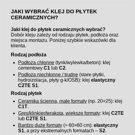
JAKI WYBRAĆ KLEJ DO PŁYTEK
CERAMICZNYCH?
Jaki klej do płytek ceramicznych wybrać?
Dobór kleju zależy od rodzaju płytek, podłoża oraz
miejsca montażu. Poniżej szybkie wskazówki dla
klienta.
Rodzaj podłoża
Podłoża chłonne
(tynk/wylewka/beton): klej
cementowy
C1
lub
C2
.
Podłoża niechłonne / trudne
(stare płytki,
hydroizolacja, płyty g-k/OSB): klej
elastyczny
C2TE S1
.
Rodzaj płytek
Ceramika ścienna, małe formaty
(np. 20×25): klej
C1T
.
Gres/klinkier/terakota, większe formaty
: klej
C2TE
lub
C2TE S1
.
Bardzo duże formaty
(> 60×60 cm):
elastyczny
S1
, a przy ekstremalnych formatach –
S2
.