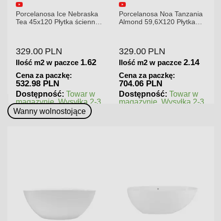
Porcelanosa Ice Nebraska
Porcelanosa Noa Tanzania
Tea 45x120 Płytka ścienna
Almond 59,6X120 Płytka
matowa
gresowa matowa
329.00
PLN
329.00
PLN
1.62
2.14
Ilość m2 w paczce
Ilość m2 w paczce
Cena za paczkę:
Cena za paczkę:
532.98 PLN
704.06 PLN
Dostępność:
Towar w
Dostępność:
Towar w
magazynie. Wysyłka 2-3
magazynie. Wysyłka 2-3
dni.
dni.
Wanny wolnostojące