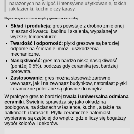
narażonych na wilgoć i intensywne użytkowanie, takich
jak łazienki, kuchnie czy tarasy.
Najważniejsze różnice między gresem a ceramiką
Skład i produkcja:
gres powstaje z drobno zmielonej
mieszanki kwarcu, kaolinu i skalenia, wypalanej w
wyższej temperaturze.
Twardość i odporność:
płytki gresowe są bardziej
odporne na ścieranie, mróz i uszkodzenia
mechaniczne.
Nasiąkliwość:
gres ma bardzo niską nasiąkliwość
(poniżej 0,5%), podczas gdy ceramika jest bardziej
porowata.
Zastosowanie:
gres można stosować zarówno
wewnątrz, jak i na zewnątrz budynków, natomiast płytki
ceramiczne polecane są głównie do wnętrz.
W praktyce gres to bardziej
trwała i uniwersalna odmiana
ceramiki
. Świetnie sprawdza się jako okładzina
podłogowa, na ścianach w łazience, kuchni, a także na
balkonach i tarasach. Płytki ceramiczne natomiast
wybierane są częściej do wnętrz, gdzie liczy się bogatszy
wybór kolorów i dekorów.