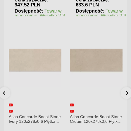
947.52 PLN
633.6 PLN
Dostępność:
Towar w
Dostępność:
Towar w
magazynie. Wysyłka 2-3
magazynie. Wysyłka 2-3
dni.
dni.
corde Boost Stone
Atlas Concorde Boost Stone
Atlas Concord
x278x0,6 Płytka
Cream 120x278x0,6 Płytka
Gypsum 75x75 
Matowa A6R8
Gresowa Matowa
Gresowa