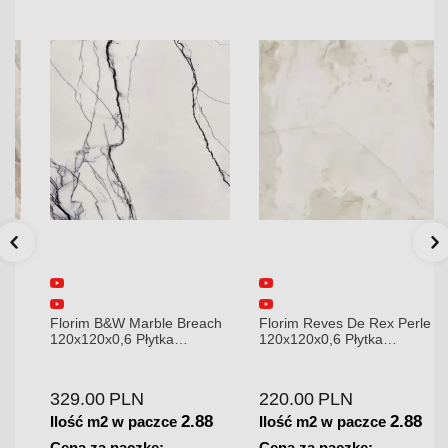
Florim B&W Marble Breach
Florim Reves De Rex Perle
120x120x0,6 Płytka
120x120x0,6 Płytka
Gresowa Wysoki Połysk
Gresowa Matowa
329.00
PLN
220.00
PLN
2.88
2.88
Ilość m2 w paczce
Ilość m2 w paczce
Cena za paczkę:
Cena za paczkę: