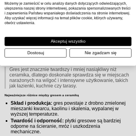
Możemy je zamieścić w celu analizy danych dotyczących odwiedzających,
ulepszenia naszej strony internetowej, pokazania spersonalizowanych treści
Czym różnią się płytki gresowe od ceramicznych?
i zapewnienia Państwu wspaniałego doświadczenia na stronie internetowej.
Aby uzyskać więcej informacji na temat plików cookie, których używamy,
otwórz ustawienia.
Czym różnią się płytki gresowe od ceramicznych?
Zarówno
płytki gresowe
, jak i
ceramiczne
są popularnym
Akceptuj wszystko
wyborem do wykończenia wnętrz, jednak różnią się
budową, właściwościami i zastosowaniem. Główna
różnica wynika ze
składu surowcowego oraz sposobu
Dostosuj
Nie zgadzam się
wypalania
.
Gres jest znacznie twardszy i mniej nasiąkliwy niż
ceramika, dlatego doskonale sprawdza się w miejscach
narażonych na wilgoć i intensywne użytkowanie, takich
jak łazienki, kuchnie czy tarasy.
Najważniejsze różnice między gresem a ceramiką
Skład i produkcja:
gres powstaje z drobno zmielonej
mieszanki kwarcu, kaolinu i skalenia, wypalanej w
wyższej temperaturze.
Twardość i odporność:
płytki gresowe są bardziej
odporne na ścieranie, mróz i uszkodzenia
mechaniczne.