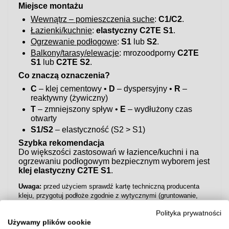
Miejsce montażu
Wewnątrz – pomieszczenia suche
:
C1/C2
.
Łazienki/kuchnie
:
elastyczny C2TE S1
.
Ogrzewanie podłogowe
:
S1
lub
S2
.
Balkony/tarasy/elewacje
: mrozoodporny
C2TE
S1
lub
C2TE S2
.
Co znaczą oznaczenia?
C
– klej cementowy •
D
– dyspersyjny •
R
–
reaktywny (żywiczny)
T
– zmniejszony spływ •
E
– wydłużony czas
otwarty
S1/S2
– elastyczność (S2 > S1)
Szybka rekomendacja
Do większości zastosowań w łazience/kuchni i na
ogrzewaniu podłogowym bezpiecznym wyborem jest
klej elastyczny C2TE S1
.
Uwaga:
przed użyciem sprawdź kartę techniczną producenta
kleju, przygotuj podłoże zgodnie z wytycznymi (gruntowanie,
równość, suchość) i zachowaj zalecane proporcje wody oraz
Polityka prywatności
czasy schnięcia.
Używamy plików cookie