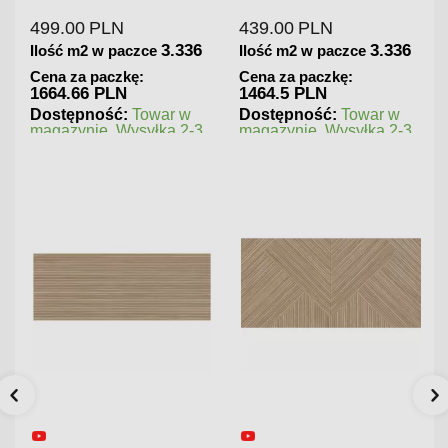
PLN
439.00
PLN
180.00
PLN
3.336
3.336
 w paczce
Ilość m2 w paczce
Ilość m2 w p
paczkę:
Cena za paczkę:
Cena za pacz
 PLN
1464.5 PLN
202.5 PLN
ość:
Towar w
Dostępność:
Towar w
Dostępność
e. Wysyłka 2-3
magazynie. Wysyłka 2-3
magazynie. W
dni.
dni.