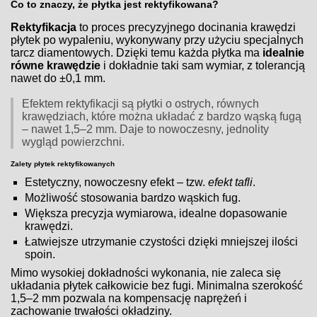
Co to znaczy, że płytka jest rektyfikowana?
Rektyfikacja
to proces precyzyjnego docinania krawędzi
płytek po wypaleniu, wykonywany przy użyciu specjalnych
tarcz diamentowych. Dzięki temu każda płytka ma
idealnie
równe krawędzie
i dokładnie taki sam wymiar, z tolerancją
nawet do ±0,1 mm.
Efektem rektyfikacji są płytki o ostrych, równych
krawędziach, które można układać z bardzo wąską fugą
– nawet 1,5–2 mm. Daje to nowoczesny, jednolity
wygląd powierzchni.
Zalety płytek rektyfikowanych
Estetyczny, nowoczesny efekt – tzw.
efekt tafli
.
Możliwość stosowania bardzo wąskich fug.
Większa precyzja wymiarowa, idealne dopasowanie
krawędzi.
Łatwiejsze utrzymanie czystości dzięki mniejszej ilości
spoin.
Mimo wysokiej dokładności wykonania, nie zaleca się
układania płytek całkowicie bez fugi. Minimalna szerokość
1,5–2 mm pozwala na kompensację naprężeń i
zachowanie trwałości okładziny.