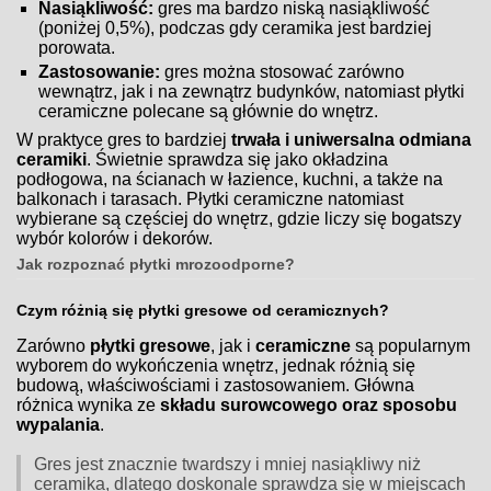
Nasiąkliwość:
gres ma bardzo niską nasiąkliwość
(poniżej 0,5%), podczas gdy ceramika jest bardziej
porowata.
Zastosowanie:
gres można stosować zarówno
wewnątrz, jak i na zewnątrz budynków, natomiast płytki
ceramiczne polecane są głównie do wnętrz.
W praktyce gres to bardziej
trwała i uniwersalna odmiana
ceramiki
. Świetnie sprawdza się jako okładzina
podłogowa, na ścianach w łazience, kuchni, a także na
balkonach i tarasach. Płytki ceramiczne natomiast
wybierane są częściej do wnętrz, gdzie liczy się bogatszy
wybór kolorów i dekorów.
Jak rozpoznać płytki mrozoodporne?
Czym różnią się płytki gresowe od ceramicznych?
Zarówno
płytki gresowe
, jak i
ceramiczne
są popularnym
wyborem do wykończenia wnętrz, jednak różnią się
budową, właściwościami i zastosowaniem. Główna
różnica wynika ze
składu surowcowego oraz sposobu
wypalania
.
Gres jest znacznie twardszy i mniej nasiąkliwy niż
ceramika, dlatego doskonale sprawdza się w miejscach