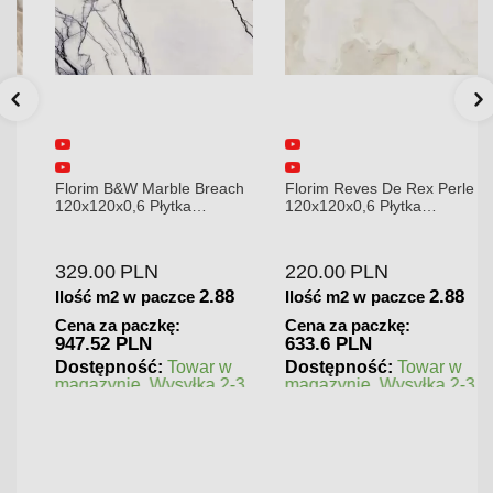
Florim B&W Marble Breach
Florim Reves De Rex Perle
120x120x0,6 Płytka
120x120x0,6 Płytka
Gresowa Wysoki Połysk
Gresowa Matowa
329.00
PLN
220.00
PLN
2.88
2.88
Ilość m2 w paczce
Ilość m2 w paczce
Cena za paczkę:
Cena za paczkę:
947.52 PLN
633.6 PLN
Dostępność:
Towar w
Dostępność:
Towar w
magazynie. Wysyłka 2-3
magazynie. Wysyłka 2-3
dni.
dni.