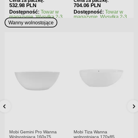
Cena za paczkę:
Cena za paczkę:
704.06 PLN
545.76 PLN
 w
Dostępność:
Towar w
Dostępność:
Towar w
 2-3
magazynie. Wysyłka 2-3
magazynie. Wysyłka 2-3
dni.
dni.
Wanny wolnostojące
Mobi Gemini Pro Wanna
Mobi Tiza Wanna
Wolnostojąca 160x75
wolnostojąca 170x85