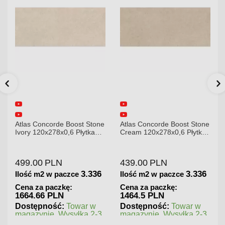
e
Atlas Concorde Boost Stone
Atlas Concorde Brave
Cream 120x278x0,6 Płytka
Gypsum 75x75 Płytka
Gresowa Matowa
Gresowa
439.00
PLN
180.00
PLN
3.336
1.125
Ilość m2 w paczce
Ilość m2 w paczce
Cena za paczkę:
Cena za paczkę:
1464.5 PLN
202.5 PLN
Dostępność:
Towar w
Dostępność:
Towar w
magazynie. Wysyłka 2-3
magazynie. Wysyłka 2-3
dni.
dni.