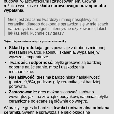
budową, właściwościami i zastosowaniem. Główna
różnica wynika ze
składu surowcowego oraz sposobu
wypalania
.
Gres jest znacznie twardszy i mniej nasiąkliwy niż
ceramika, dlatego doskonale sprawdza się w miejscach
narażonych na wilgoć i intensywne użytkowanie, takich
jak łazienki, kuchnie czy tarasy.
Najważniejsze różnice między gresem a ceramiką
Skład i produkcja:
gres powstaje z drobno zmielonej
mieszanki kwarcu, kaolinu i skalenia, wypalanej w
wyższej temperaturze.
Twardość i odporność:
płytki gresowe są bardziej
odporne na ścieranie, mróz i uszkodzenia
mechaniczne.
Nasiąkliwość:
gres ma bardzo niską nasiąkliwość
(poniżej 0,5%), podczas gdy ceramika jest bardziej
porowata.
Zastosowanie:
gres można stosować zarówno
wewnątrz, jak i na zewnątrz budynków, natomiast płytki
ceramiczne polecane są głównie do wnętrz.
W praktyce gres to bardziej
trwała i uniwersalna odmiana
ceramiki
. Świetnie sprawdza się jako okładzina