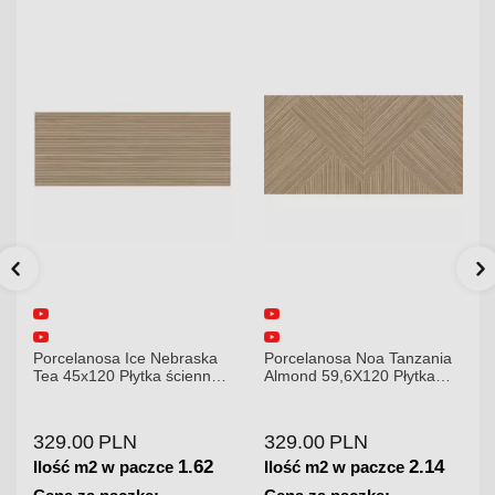
ska
Porcelanosa Noa Tanzania
Porcelanosa Karachi Grey
nna
Almond 59,6X120 Płytka
120x120x8,5mm płytka
gresowa matowa
gresowa mat
329.00
PLN
379.00
PLN
62
2.14
1.44
Ilość m2 w paczce
Ilość m2 w paczce