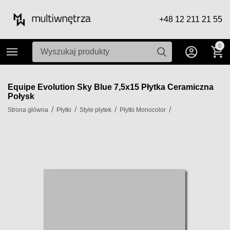
+48 12 211 21 55
0
Equipe Evolution Sky Blue 7,5x15 Płytka Ceramiczna
Połysk
/
/
/
/
Strona główna
Płytki
Style płytek
Płytki Monocolor