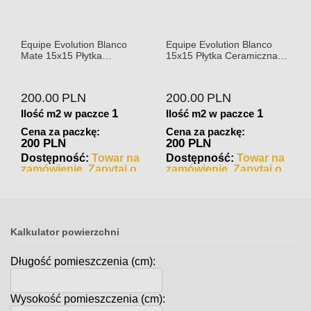
Equipe Evolution Blanco
Equipe Evolution Blanco
Mate 15x15 Płytka
15x15 Płytka Ceramiczna
Ceramiczna Matowa
Połysk
200.00
PLN
200.00
PLN
1
1
Ilość m2 w paczce
Ilość m2 w paczce
Cena za paczkę:
Cena za paczkę:
200 PLN
200 PLN
Dostępność:
Towar na
Dostępność:
Towar na
zamówienie. Zapytaj o
zamówienie. Zapytaj o
czas realizacji
czas realizacji
Kalkulator powierzchni
Długość pomieszczenia (cm):
Wysokość pomieszczenia (cm):