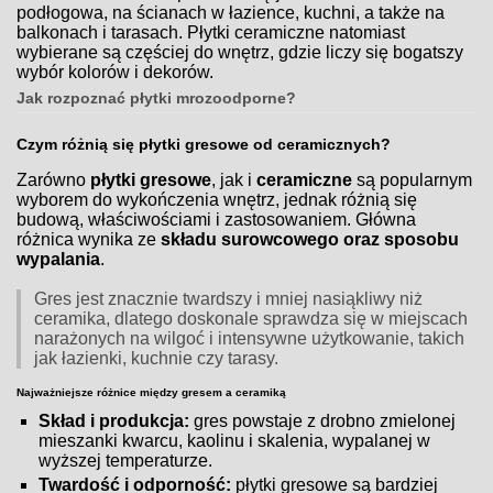
podłogowa, na ścianach w łazience, kuchni, a także na
balkonach i tarasach. Płytki ceramiczne natomiast
wybierane są częściej do wnętrz, gdzie liczy się bogatszy
wybór kolorów i dekorów.
Jak rozpoznać płytki mrozoodporne?
Czym różnią się płytki gresowe od ceramicznych?
Zarówno
płytki gresowe
, jak i
ceramiczne
są popularnym
wyborem do wykończenia wnętrz, jednak różnią się
budową, właściwościami i zastosowaniem. Główna
różnica wynika ze
składu surowcowego oraz sposobu
wypalania
.
Gres jest znacznie twardszy i mniej nasiąkliwy niż
ceramika, dlatego doskonale sprawdza się w miejscach
narażonych na wilgoć i intensywne użytkowanie, takich
jak łazienki, kuchnie czy tarasy.
Najważniejsze różnice między gresem a ceramiką
Skład i produkcja:
gres powstaje z drobno zmielonej
mieszanki kwarcu, kaolinu i skalenia, wypalanej w
wyższej temperaturze.
Twardość i odporność:
płytki gresowe są bardziej