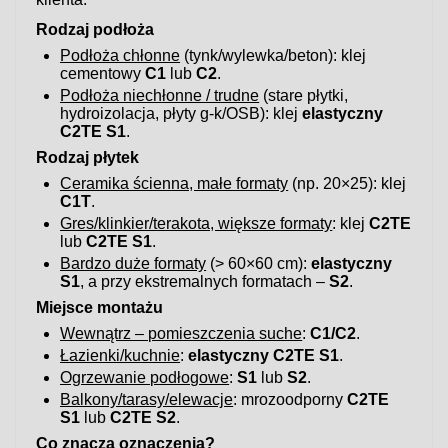
Rodzaj podłoża
Podłoża chłonne
(tynk/wylewka/beton): klej
cementowy
C1
lub
C2
.
Podłoża niechłonne / trudne
(stare płytki,
hydroizolacja, płyty g-k/OSB): klej
elastyczny
C2TE S1
.
Rodzaj płytek
Ceramika ścienna, małe formaty
(np. 20×25): klej
C1T
.
Gres/klinkier/terakota, większe formaty
: klej
C2TE
lub
C2TE S1
.
Bardzo duże formaty
(> 60×60 cm):
elastyczny
S1
, a przy ekstremalnych formatach –
S2
.
Miejsce montażu
Wewnątrz – pomieszczenia suche
:
C1/C2
.
Łazienki/kuchnie
:
elastyczny C2TE S1
.
Ogrzewanie podłogowe
:
S1
lub
S2
.
Balkony/tarasy/elewacje
: mrozoodporny
C2TE
S1
lub
C2TE S2
.
Co znaczą oznaczenia?