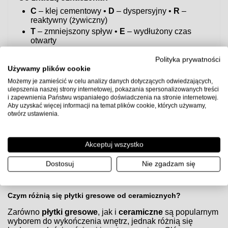
C
– klej cementowy •
D
– dyspersyjny •
R
–
reaktywny (żywiczny)
T
– zmniejszony spływ •
E
– wydłużony czas
otwarty
S1/S2
– elastyczność (S2 > S1)
Polityka prywatności
Szybka rekomendacja
Używamy plików cookie
Do większości zastosowań w łazience/kuchni i na
Możemy je zamieścić w celu analizy danych dotyczących odwiedzających,
ogrzewaniu podłogowym bezpiecznym wyborem jest
ulepszenia naszej strony internetowej, pokazania spersonalizowanych treści
klej elastyczny C2TE S1
.
i zapewnienia Państwu wspaniałego doświadczenia na stronie internetowej.
Aby uzyskać więcej informacji na temat plików cookie, których używamy,
Uwaga:
przed użyciem sprawdź kartę techniczną producenta
otwórz ustawienia.
kleju, przygotuj podłoże zgodnie z wytycznymi (gruntowanie,
równość, suchość) i zachowaj zalecane proporcje wody oraz
czasy schnięcia.
Akceptuj wszystko
Dostosuj
Nie zgadzam się
Czym różnią się płytki gresowe od ceramicznych?
Czym różnią się płytki gresowe od ceramicznych?
Zarówno
płytki gresowe
, jak i
ceramiczne
są popularnym
wyborem do wykończenia wnętrz, jednak różnią się