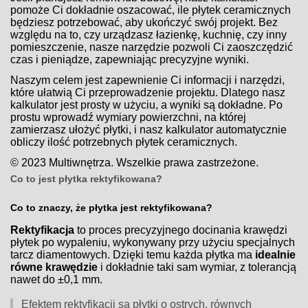
pomoże Ci dokładnie oszacować, ile płytek ceramicznych
będziesz potrzebować, aby ukończyć swój projekt. Bez
względu na to, czy urządzasz łazienkę, kuchnię, czy inny
pomieszczenie, nasze narzędzie pozwoli Ci zaoszczędzić
czas i pieniądze, zapewniając precyzyjne wyniki.
Naszym celem jest zapewnienie Ci informacji i narzędzi,
które ułatwią Ci przeprowadzenie projektu. Dlatego nasz
kalkulator jest prosty w użyciu, a wyniki są dokładne. Po
prostu wprowadź wymiary powierzchni, na której
zamierzasz ułożyć płytki, i nasz kalkulator automatycznie
obliczy ilość potrzebnych płytek ceramicznych.
© 2023 Multiwnętrza. Wszelkie prawa zastrzeżone.
Co to jest płytka rektyfikowana?
Co to znaczy, że płytka jest rektyfikowana?
Rektyfikacja
to proces precyzyjnego docinania krawędzi
płytek po wypaleniu, wykonywany przy użyciu specjalnych
tarcz diamentowych. Dzięki temu każda płytka ma
idealnie
równe krawędzie
i dokładnie taki sam wymiar, z tolerancją
nawet do ±0,1 mm.
Efektem rektyfikacji są płytki o ostrych, równych