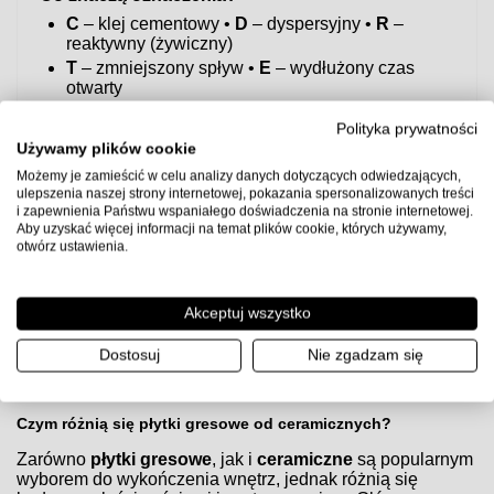
C
– klej cementowy •
D
– dyspersyjny •
R
–
reaktywny (żywiczny)
T
– zmniejszony spływ •
E
– wydłużony czas
otwarty
S1/S2
– elastyczność (S2 > S1)
Polityka prywatności
Szybka rekomendacja
Używamy plików cookie
Do większości zastosowań w łazience/kuchni i na
Możemy je zamieścić w celu analizy danych dotyczących odwiedzających,
ogrzewaniu podłogowym bezpiecznym wyborem jest
ulepszenia naszej strony internetowej, pokazania spersonalizowanych treści
klej elastyczny C2TE S1
.
i zapewnienia Państwu wspaniałego doświadczenia na stronie internetowej.
Aby uzyskać więcej informacji na temat plików cookie, których używamy,
Uwaga:
przed użyciem sprawdź kartę techniczną producenta
otwórz ustawienia.
kleju, przygotuj podłoże zgodnie z wytycznymi (gruntowanie,
równość, suchość) i zachowaj zalecane proporcje wody oraz
czasy schnięcia.
Akceptuj wszystko
Dostosuj
Nie zgadzam się
Czym różnią się płytki gresowe od ceramicznych?
Czym różnią się płytki gresowe od ceramicznych?
Zarówno
płytki gresowe
, jak i
ceramiczne
są popularnym
wyborem do wykończenia wnętrz, jednak różnią się