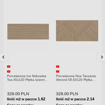
Porcelanosa Noa Tanzania
Porcelanosa Karachi Grey
Almond 59,6X120 Płytka
120x120x8,5mm płytka
gresowa matowa
gresowa mat
329.00
PLN
379.00
PLN
2.14
1.44
Ilość m2 w paczce
Ilość m2 w paczce