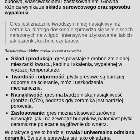
budową, właściwościami i zastosowaniem. Główna
różnica wynika ze
składu surowcowego oraz sposobu
wypalania
.
Gres jest znacznie twardszy i mniej nasiąkliwy niż
ceramika, dlatego doskonale sprawdza się w miejscach
narażonych na wilgoć i intensywne użytkowanie, takich
jak łazienki, kuchnie czy tarasy.
Najważniejsze różnice między gresem a ceramiką
Skład i produkcja:
gres powstaje z drobno zmielonej
mieszanki kwarcu, kaolinu i skalenia, wypalanej w
wyższej temperaturze.
Twardość i odporność:
płytki gresowe są bardziej
odporne na ścieranie, mróz i uszkodzenia
mechaniczne.
Nasiąkliwość:
gres ma bardzo niską nasiąkliwość
(poniżej 0,5%), podczas gdy ceramika jest bardziej
porowata.
Zastosowanie:
gres można stosować zarówno
wewnątrz, jak i na zewnątrz budynków, natomiast płytki
ceramiczne polecane są głównie do wnętrz.
W praktyce gres to bardziej
trwała i uniwersalna odmiana
ceramiki
. Świetnie sprawdza się jako okładzina