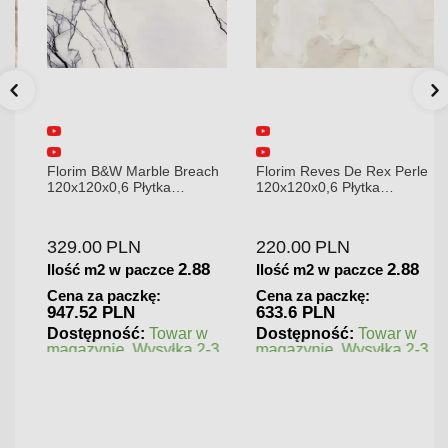
Florim B&W Marble Breach
Florim Reves De Rex Perle
120x120x0,6 Płytka
120x120x0,6 Płytka
Gresowa Wysoki Połysk
Gresowa Matowa
329.00
PLN
220.00
PLN
2.88
2.88
Ilość m2 w paczce
Ilość m2 w paczce
Cena za paczkę:
Cena za paczkę:
947.52 PLN
633.6 PLN
Dostępność:
Towar w
Dostępność:
Towar w
magazynie. Wysyłka 2-3
magazynie. Wysyłka 2-3
dni.
dni.