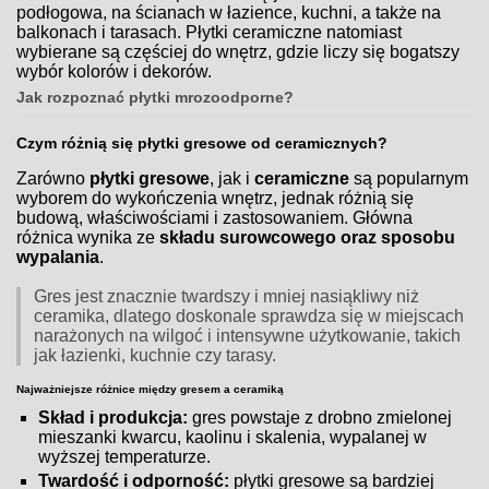
podłogowa, na ścianach w łazience, kuchni, a także na
balkonach i tarasach. Płytki ceramiczne natomiast
wybierane są częściej do wnętrz, gdzie liczy się bogatszy
wybór kolorów i dekorów.
Jak rozpoznać płytki mrozoodporne?
Czym różnią się płytki gresowe od ceramicznych?
Zarówno
płytki gresowe
, jak i
ceramiczne
są popularnym
wyborem do wykończenia wnętrz, jednak różnią się
budową, właściwościami i zastosowaniem. Główna
różnica wynika ze
składu surowcowego oraz sposobu
wypalania
.
Gres jest znacznie twardszy i mniej nasiąkliwy niż
ceramika, dlatego doskonale sprawdza się w miejscach
narażonych na wilgoć i intensywne użytkowanie, takich
jak łazienki, kuchnie czy tarasy.
Najważniejsze różnice między gresem a ceramiką
Skład i produkcja:
gres powstaje z drobno zmielonej
mieszanki kwarcu, kaolinu i skalenia, wypalanej w
wyższej temperaturze.
Twardość i odporność:
płytki gresowe są bardziej