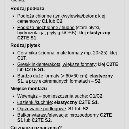
Rodzaj podłoża
Podłoża chłonne
(tynk/wylewka/beton): klej
cementowy
C1
lub
C2
.
Podłoża niechłonne / trudne
(stare płytki,
hydroizolacja, płyty g-k/OSB): klej
elastyczny
C2TE S1
.
Rodzaj płytek
Ceramika ścienna, małe formaty
(np. 20×25): klej
C1T
.
Gres/klinkier/terakota, większe formaty
: klej
C2TE
lub
C2TE S1
.
Bardzo duże formaty
(> 60×60 cm):
elastyczny
S1
, a przy ekstremalnych formatach –
S2
.
Miejsce montażu
Wewnątrz – pomieszczenia suche
:
C1/C2
.
Łazienki/kuchnie
:
elastyczny C2TE S1
.
Ogrzewanie podłogowe
:
S1
lub
S2
.
Balkony/tarasy/elewacje
: mrozoodporny
C2TE
S1
lub
C2TE S2
.
Co znaczą oznaczenia?