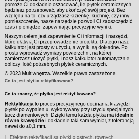
pomoże Ci dokładnie oszacować, ile płytek ceramicznych
będziesz potrzebować, aby ukończyć swój projekt. Bez
względu na to, czy urządzasz łazienkę, kuchnię, czy inny
pomieszczenie, nasze narzędzie pozwoli Ci zaoszczędzić
czas i pieniądze, zapewniając precyzyjne wyniki.
Naszym celem jest zapewnienie Ci informacji i narzędzi,
które ułatwią Ci przeprowadzenie projektu. Dlatego nasz
kalkulator jest prosty w użyciu, a wyniki są dokładne. Po
prostu wprowadź wymiary powierzchni, na której
zamierzasz ułożyć płytki, i nasz kalkulator automatycznie
obliczy ilość potrzebnych płytek ceramicznych.
© 2023 Multiwnętrza. Wszelkie prawa zastrzeżone.
Co to jest płytka rektyfikowana?
Co to znaczy, że płytka jest rektyfikowana?
Rektyfikacja
to proces precyzyjnego docinania krawędzi
płytek po wypaleniu, wykonywany przy użyciu specjalnych
tarcz diamentowych. Dzięki temu każda płytka ma
idealnie
równe krawędzie
i dokładnie taki sam wymiar, z tolerancją
nawet do ±0,1 mm.
Efektem rektyfikacji są płytki o ostrych, równych