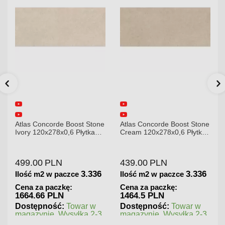
e
Atlas Concorde Boost Stone
Atlas Concorde Brave
Cream 120x278x0,6 Płytka
Gypsum 75x75 Płytka
Gresowa Matowa
Gresowa
439.00
PLN
180.00
PLN
3.336
1.125
Ilość m2 w paczce
Ilość m2 w paczce
Cena za paczkę:
Cena za paczkę:
1464.5 PLN
202.5 PLN
Dostępność:
Towar w
Dostępność:
Towar w
magazynie. Wysyłka 2-3
magazynie. Wysyłka 2-3
dni.
dni.