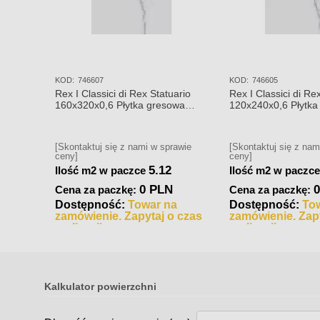
KOD:
746607
KOD:
746605
Rex I Classici di Rex Statuario
Rex I Classici di Re
160x320x0,6 Płytka gresowa
120x240x0,6 Płytka
polerowana
polerowana
[Skontaktuj się z nami w sprawie
[Skontaktuj się z nam
ceny]
ceny]
5.12
Ilość m2 w paczce
Ilość m2 w paczc
0 PLN
Cena za paczkę:
Cena za paczkę:
Dostępność:
Towar na
Dostępność:
To
zamówienie. Zapytaj o czas
zamówienie. Zapy
realizacji
realizacji
Kalkulator powierzchni