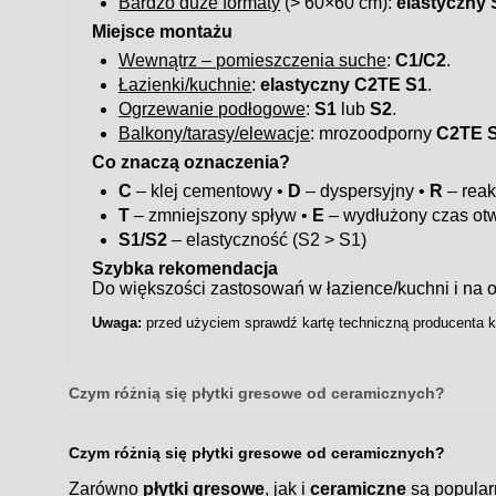
Bardzo duże formaty
(> 60×60 cm):
elastyczny 
Miejsce montażu
Wewnątrz – pomieszczenia suche
:
C1/C2
.
Łazienki/kuchnie
:
elastyczny C2TE S1
.
Ogrzewanie podłogowe
:
S1
lub
S2
.
Balkony/tarasy/elewacje
: mrozoodporny
C2TE 
Co znaczą oznaczenia?
C
– klej cementowy •
D
– dyspersyjny •
R
– reak
T
– zmniejszony spływ •
E
– wydłużony czas otw
S1/S2
– elastyczność (S2 > S1)
Szybka rekomendacja
Do większości zastosowań w łazience/kuchni i n
Uwaga:
przed użyciem sprawdź kartę techniczną producenta kl
Czym różnią się płytki gresowe od ceramicznych?
Czym różnią się płytki gresowe od ceramicznych?
Zarówno
płytki gresowe
, jak i
ceramiczne
są popular