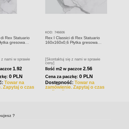
KOD:
746606
KOD:
74
 di Rex Statuario
Rex I Classici di Rex Statuario
Rex I C
łytka gresowa
160x160x0,6 Płytka gresowa
120x12
polerowana
polero
ę z nami w sprawie
[Skontaktuj się z nami w sprawie
[Skonta
ceny]
ceny]
1.92
2.56
paczce
Ilość m2 w paczce
Ilość 
0 PLN
0 PLN
zkę:
Cena za paczkę:
Cena 
ć:
Towar na
Dostępność:
Towar na
Dostę
. Zapytaj o czas
zamówienie. Zapytaj o czas
zamów
realizacji
realiza
bujesz ?