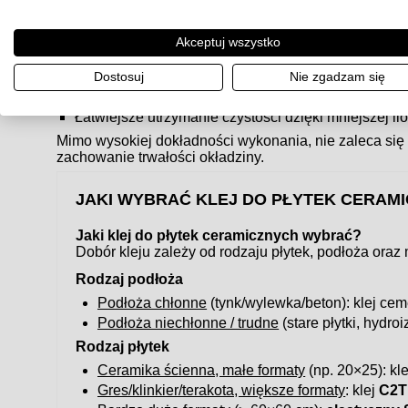
powierzchni.
Zalety płytek rektyfikowanych
Akceptuj wszystko
Estetyczny, nowoczesny efekt – tzw.
efekt tafli
.
Możliwość stosowania bardzo wąskich fug.
Dostosuj
Nie zgadzam się
Większa precyzja wymiarowa, idealne dopasowanie
Łatwiejsze utrzymanie czystości dzięki mniejszej ilo
Mimo wysokiej dokładności wykonania, nie zaleca się
zachowanie trwałości okładziny.
JAKI WYBRAĆ KLEJ DO PŁYTEK CERAM
Jaki klej do płytek ceramicznych wybrać?
Dobór kleju zależy od rodzaju płytek, podłoża oraz
Rodzaj podłoża
Podłoża chłonne
(tynk/wylewka/beton): klej c
Podłoża niechłonne / trudne
(stare płytki, hydroi
Rodzaj płytek
Ceramika ścienna, małe formaty
(np. 20×25): kl
Gres/klinkier/terakota, większe formaty
: klej
C2T