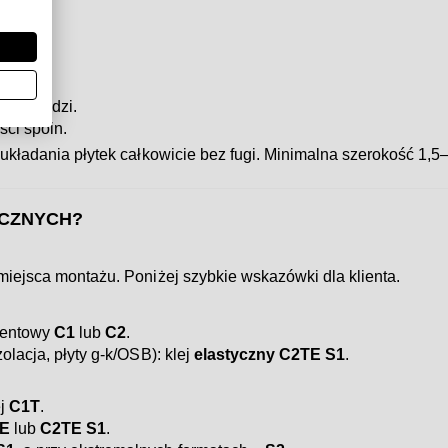
 krawędzi.
ści spoin.
 układania płytek całkowicie bez fugi. Minimalna szerokość 1
ICZNYCH?
 miejsca montażu. Poniżej szybkie wskazówki dla klienta.
ementowy
C1
lub
C2
.
zolacja, płyty g-k/OSB): klej
elastyczny C2TE S1
.
ej
C1T
.
E
lub
C2TE S1
.