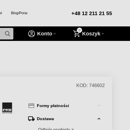
+48 12 211 21 55
ki
Blog/Porady/Inspiracje
0
Konto
Koszyk
KOD:
746602
Formy płatności
Dostawa
— Odbiór osobisty z