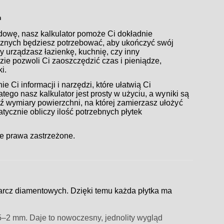
h
udowę, nasz kalkulator pomoże Ci dokładnie
icznych będziesz potrzebować, aby ukończyć swój
zy urządzasz łazienkę, kuchnię, czy inny
ie pozwoli Ci zaoszczędzić czas i pieniądze,
i.
 Ci informacji i narzędzi, które ułatwią Ci
tego nasz kalkulator jest prosty w użyciu, a wyniki są
 wymiary powierzchni, na której zamierzasz ułożyć
matycznie obliczy ilość potrzebnych płytek
e prawa zastrzeżone.
arcz diamentowych. Dzięki temu każda płytka ma
,5–2 mm. Daje to nowoczesny, jednolity wygląd