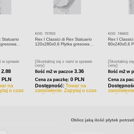
KOD:
757833
KOD:
746603
x Statuario
Rex I Classici di Rex Statuario
Rex I Classici
 gresowa
120x280x0,6 Płytka gresowa
80x240x0,6 P
polerowana
polerowana
i w sprawie
[Skontaktuj się z nami w sprawie
[Skontaktuj si
ceny]
ceny]
2.88
3.36
e
Ilość m2 w paczce
Ilość m2 w 
0 PLN
0 PLN
Cena za paczkę:
Cena za pac
war na
Dostępność:
Towar na
Dostępnoś
taj o czas
zamówienie. Zapytaj o czas
zamówienie
realizacji
realizacji
Oblicz jaką ilość płytek potrze
Multiwnętrza