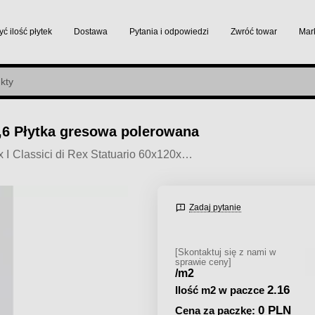
yć ilość płytek
Dostawa
Pytania i odpowiedzi
Zwróć towar
Mar
0,6 Płytka gresowa polerowana
Rex I Classici di Rex Statuario 60x120x0,6 Płytka gresowa polerowana
Zadaj pytanie
[Skontaktuj się z nami w
sprawie ceny]
/m2
2.16
Ilość m2 w paczce
0 PLN
Cena za paczkę: