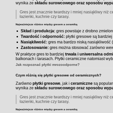
wynika ze
składu surowcowego oraz sposobu wypa
Gres jest znacznie twardszy i mniej nasiąkliwy niż
łazienki, kuchnie czy tarasy.
Najważniejsze różnice między gresem a ceramiką
Skład i produkcja:
gres powstaje z drobno zmielone
Twardość i odporność:
płytki gresowe są bardzie
Nasiąkliwość:
gres ma bardzo niską nasiąkliwość (
Zastosowanie:
gres można stosować zarówno wewną
W praktyce gres to bardziej
trwała i uniwersalna odm
balkonach i tarasach. Płytki ceramiczne natomiast wyb
Jak rozpoznać płytki mrozoodporne?
Czym różnią się płytki gresowe od ceramicznych?
Zarówno
płytki gresowe
, jak i
ceramiczne
są popular
wynika ze
składu surowcowego oraz sposobu wypa
Gres jest znacznie twardszy i mniej nasiąkliwy niż
łazienki, kuchnie czy tarasy.
Najważniejsze różnice między gresem a ceramiką