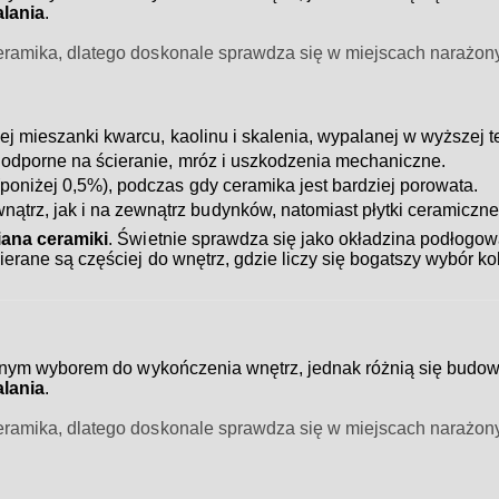
lania
.
 ceramika, dlatego doskonale sprawdza się w miejscach narażony
j mieszanki kwarcu, kaolinu i skalenia, wypalanej w wyższej t
j odporne na ścieranie, mróz i uszkodzenia mechaniczne.
poniżej 0,5%), podczas gdy ceramika jest bardziej porowata.
trz, jak i na zewnątrz budynków, natomiast płytki ceramiczne
iana ceramiki
. Świetnie sprawdza się jako okładzina podłogowa
ierane są częściej do wnętrz, gdzie liczy się bogatszy wybór ko
nym wyborem do wykończenia wnętrz, jednak różnią się budow
lania
.
 ceramika, dlatego doskonale sprawdza się w miejscach narażony