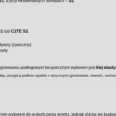
S1
, a przy ekstremalnych formatach –
S2
.
S1
lub
C2TE S2
.
tywny (żywiczny)
arty
a ogrzewaniu podłogowym bezpiecznym wyborem jest
klej elas
eju, przygotuj podłoże zgodnie z wytycznymi (gruntowanie, równość, suchość
nym wyborem do wykończenia wnętrz, jednak różnią się budow