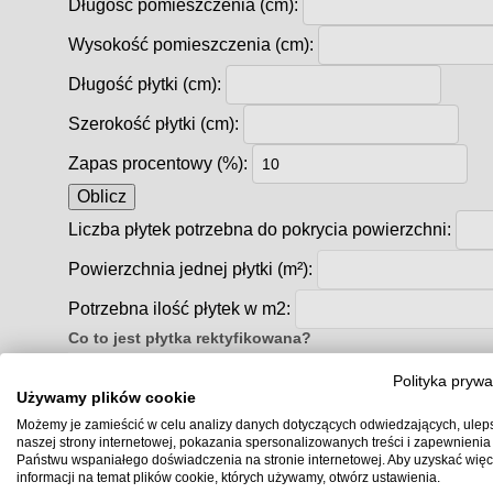
Długość pomieszczenia (cm):
Wysokość pomieszczenia (cm):
Długość płytki (cm):
Szerokość płytki (cm):
Zapas procentowy (%):
Oblicz
Liczba płytek potrzebna do pokrycia powierzchni:
Powierzchnia jednej płytki (m²):
Potrzebna ilość płytek w m2:
Co to jest płytka rektyfikowana?
Polityka prywa
Co to znaczy, że płytka jest rektyfikowana?
Używamy plików cookie
Rektyfikacja
to proces precyzyjnego docinania krawęd
Możemy je zamieścić w celu analizy danych dotyczących odwiedzających, ulep
idealnie równe krawędzie
i dokładnie taki sam wymiar
naszej strony internetowej, pokazania spersonalizowanych treści i zapewnienia
Państwu wspaniałego doświadczenia na stronie internetowej. Aby uzyskać więc
Efektem rektyfikacji są płytki o ostrych, równych 
informacji na temat plików cookie, których używamy, otwórz ustawienia.