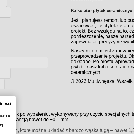
Kalkulator płytek ceramicznyc
Jeśli planujesz remont lub b
oszacować, ile płytek ceram
projekt. Bez względu na to, c
pomieszczenie, nasze narzędz
zapewniając precyzyjne wynik
Naszym celem jest zapewnienie
przeprowadzenie projektu. Dla
dokładne. Po prostu wprowadź
płytki, i nasz kalkulator auto
ceramicznych.
© 2023 Multiwnętrza. Wszelki
tności
zi płytek po wypaleniu, wykonywany przy użyciu specjalnych t
szenia
, z tolerancją nawet do ±0,1 mm.
ej
krawędziach, które można układać z bardzo wąską fugą – nawet 1