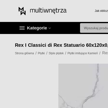
Jak oblicz
Kategorie
Rex I Classici di Rex Statuario 60x120x
/
/
/
/
Strona główna
Płytki
Style płytek
Płytki imitujące Kamień