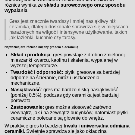
różnica wynika ze
składu surowcowego oraz sposobu
wypalania
.
Gres jest znacznie twardszy i mniej nasiąkliwy niż
ceramika, dlatego doskonale sprawdza się w miejscach
narażonych na wilgoć i intensywne użytkowanie, takich
jak łazienki, kuchnie czy tarasy.
Najważniejsze różnice między gresem a ceramiką
Skład i produkcja:
gres powstaje z drobno zmielonej
mieszanki kwarcu, kaolinu i skalenia, wypalanej w
wyższej temperaturze.
Twardość i odporność:
płytki gresowe są bardziej
odporne na ścieranie, mróz i uszkodzenia
mechaniczne.
Nasiąkliwość:
gres ma bardzo niską nasiąkliwość
(poniżej 0,5%), podczas gdy ceramika jest bardziej
porowata.
Zastosowanie:
gres można stosować zarówno
wewnątrz, jak i na zewnątrz budynków, natomiast płytki
ceramiczne polecane są głównie do wnętrz.
W praktyce gres to bardziej
trwała i uniwersalna odmiana
ceramiki
. Świetnie sprawdza się jako okładzina