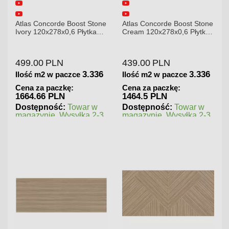
e
Atlas Concorde Boost Stone
Atlas Concorde Brave
Cream 120x278x0,6 Płytka
Gypsum 75x75 Płytka
Gresowa Matowa
Gresowa
439.00
PLN
180.00
PLN
3.336
1.125
Ilość m2 w paczce
Ilość m2 w paczce
Cena za paczkę:
Cena za paczkę:
1464.5 PLN
202.5 PLN
Dostępność:
Towar w
Dostępność:
Towar w
magazynie. Wysyłka 2-3
magazynie. Wysyłka 2-3
dni.
dni.