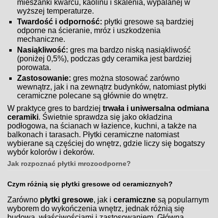
mieszanki kwarcu, kaolinu i skalenia, wypalanej w
wyższej temperaturze.
Twardość i odporność:
płytki gresowe są bardziej
odporne na ścieranie, mróz i uszkodzenia
mechaniczne.
Nasiąkliwość:
gres ma bardzo niską nasiąkliwość
(poniżej 0,5%), podczas gdy ceramika jest bardziej
porowata.
Zastosowanie:
gres można stosować zarówno
wewnątrz, jak i na zewnątrz budynków, natomiast płytki
ceramiczne polecane są głównie do wnętrz.
W praktyce gres to bardziej
trwała i uniwersalna odmiana
ceramiki
. Świetnie sprawdza się jako okładzina
podłogowa, na ścianach w łazience, kuchni, a także na
balkonach i tarasach. Płytki ceramiczne natomiast
wybierane są częściej do wnętrz, gdzie liczy się bogatszy
wybór kolorów i dekorów.
Jak rozpoznać płytki mrozoodporne?
Czym różnią się płytki gresowe od ceramicznych?
Zarówno
płytki gresowe
, jak i
ceramiczne
są popularnym
wyborem do wykończenia wnętrz, jednak różnią się
budową, właściwościami i zastosowaniem. Główna