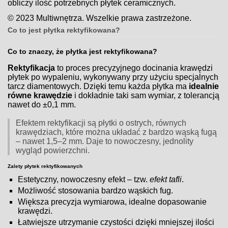
obliczy ilość potrzebnych płytek ceramicznych.
© 2023 Multiwnętrza. Wszelkie prawa zastrzeżone.
Co to jest płytka rektyfikowana?
Co to znaczy, że płytka jest rektyfikowana?
Rektyfikacja
to proces precyzyjnego docinania krawędzi
płytek po wypaleniu, wykonywany przy użyciu specjalnych
tarcz diamentowych. Dzięki temu każda płytka ma
idealnie
równe krawędzie
i dokładnie taki sam wymiar, z tolerancją
nawet do ±0,1 mm.
Efektem rektyfikacji są płytki o ostrych, równych
krawędziach, które można układać z bardzo wąską fugą
– nawet 1,5–2 mm. Daje to nowoczesny, jednolity
wygląd powierzchni.
Zalety płytek rektyfikowanych
Estetyczny, nowoczesny efekt – tzw.
efekt tafli
.
Możliwość stosowania bardzo wąskich fug.
Większa precyzja wymiarowa, idealne dopasowanie
krawędzi.
Łatwiejsze utrzymanie czystości dzięki mniejszej ilości