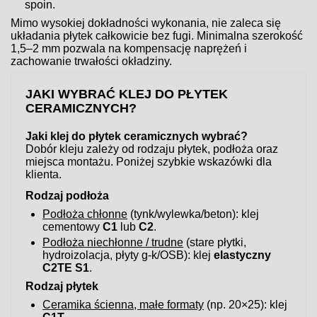
spoin.
Mimo wysokiej dokładności wykonania, nie zaleca się
układania płytek całkowicie bez fugi. Minimalna szerokość
1,5–2 mm pozwala na kompensację naprężeń i
zachowanie trwałości okładziny.
JAKI WYBRAĆ KLEJ DO PŁYTEK
CERAMICZNYCH?
Jaki klej do płytek ceramicznych wybrać?
Dobór kleju zależy od rodzaju płytek, podłoża oraz
miejsca montażu. Poniżej szybkie wskazówki dla
klienta.
Rodzaj podłoża
Podłoża chłonne
(tynk/wylewka/beton): klej
cementowy
C1
lub
C2
.
Podłoża niechłonne / trudne
(stare płytki,
hydroizolacja, płyty g-k/OSB): klej
elastyczny
C2TE S1
.
Rodzaj płytek
Ceramika ścienna, małe formaty
(np. 20×25): klej