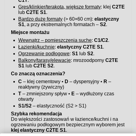
C1T
.
Gres/klinkier/terakota, większe formaty
: klej
C2TE
lub
C2TE S1
.
Bardzo duże formaty
(> 60×60 cm):
elastyczny
S1
, a przy ekstremalnych formatach –
S2
.
Miejsce montażu
Wewnątrz – pomieszczenia suche
:
C1/C2
.
Łazienki/kuchnie
:
elastyczny C2TE S1
.
Ogrzewanie podłogowe
:
S1
lub
S2
.
Balkony/tarasy/elewacje
: mrozoodporny
C2TE
S1
lub
C2TE S2
.
Co znaczą oznaczenia?
C
– klej cementowy •
D
– dyspersyjny •
R
–
reaktywny (żywiczny)
T
– zmniejszony spływ •
E
– wydłużony czas
otwarty
S1/S2
– elastyczność (S2 > S1)
Szybka rekomendacja
Do większości zastosowań w łazience/kuchni i na
ogrzewaniu podłogowym bezpiecznym wyborem jest
klej elastyczny C2TE S1
.