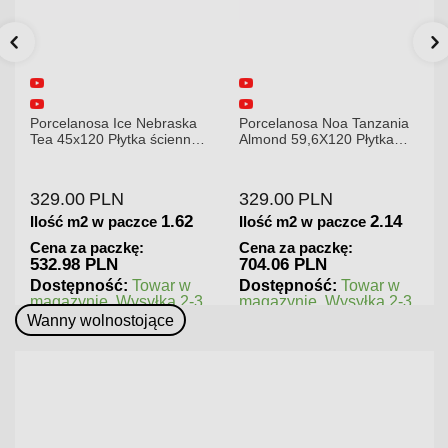
Porcelanosa Noa Tanzania
Porcelanosa Karachi Grey
Almond 59,6X120 Płytka
120x120x8,5mm płytka
gresowa matowa
gresowa mat
329.00
PLN
379.00
PLN
2.14
1.44
Ilość m2 w paczce
Ilość m2 w paczce
Cena za paczkę:
Cena za paczkę:
704.06 PLN
545.76 PLN
Dostępność:
Towar w
Dostępność:
Towar w
magazynie. Wysyłka 2-3
magazynie. Wysyłka 2-3
dni.
dni.
Wanny wolnostojące