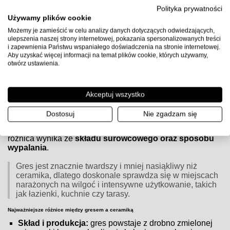
Uwaga:
przed użyciem sprawdź kartę techniczną producenta
Polityka prywatności
kleju, przygotuj podłoże zgodnie z wytycznymi (gruntowanie,
Używamy plików cookie
równość, suchość) i zachowaj zalecane proporcje wody oraz
Możemy je zamieścić w celu analizy danych dotyczących odwiedzających,
czasy schnięcia.
ulepszenia naszej strony internetowej, pokazania spersonalizowanych treści
i zapewnienia Państwu wspaniałego doświadczenia na stronie internetowej.
Aby uzyskać więcej informacji na temat plików cookie, których używamy,
otwórz ustawienia.
Czym różnią się płytki gresowe od ceramicznych?
Czym różnią się płytki gresowe od ceramicznych?
Akceptuj wszystko
Zarówno
płytki gresowe
, jak i
ceramiczne
są popularnym
Dostosuj
Nie zgadzam się
wyborem do wykończenia wnętrz, jednak różnią się
budową, właściwościami i zastosowaniem. Główna
różnica wynika ze
składu surowcowego oraz sposobu
wypalania
.
Gres jest znacznie twardszy i mniej nasiąkliwy niż
ceramika, dlatego doskonale sprawdza się w miejscach
narażonych na wilgoć i intensywne użytkowanie, takich
jak łazienki, kuchnie czy tarasy.
Najważniejsze różnice między gresem a ceramiką
Skład i produkcja:
gres powstaje z drobno zmielonej