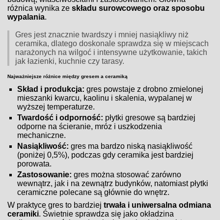
różnica wynika ze
składu surowcowego oraz sposobu
wypalania
.
Gres jest znacznie twardszy i mniej nasiąkliwy niż
ceramika, dlatego doskonale sprawdza się w miejscach
narażonych na wilgoć i intensywne użytkowanie, takich
jak łazienki, kuchnie czy tarasy.
Najważniejsze różnice między gresem a ceramiką
Skład i produkcja:
gres powstaje z drobno zmielonej
mieszanki kwarcu, kaolinu i skalenia, wypalanej w
wyższej temperaturze.
Twardość i odporność:
płytki gresowe są bardziej
odporne na ścieranie, mróz i uszkodzenia
mechaniczne.
Nasiąkliwość:
gres ma bardzo niską nasiąkliwość
(poniżej 0,5%), podczas gdy ceramika jest bardziej
porowata.
Zastosowanie:
gres można stosować zarówno
wewnątrz, jak i na zewnątrz budynków, natomiast płytki
ceramiczne polecane są głównie do wnętrz.
W praktyce gres to bardziej
trwała i uniwersalna odmiana
ceramiki
. Świetnie sprawdza się jako okładzina