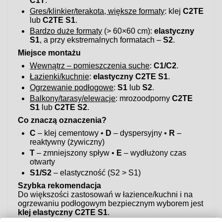
C1T
.
Gres/klinkier/terakota, większe formaty
: klej
C2TE
lub
C2TE S1
.
Bardzo duże formaty
(> 60×60 cm):
elastyczny
S1
, a przy ekstremalnych formatach –
S2
.
Miejsce montażu
Wewnątrz – pomieszczenia suche
:
C1/C2
.
Łazienki/kuchnie
:
elastyczny C2TE S1
.
Ogrzewanie podłogowe
:
S1
lub
S2
.
Balkony/tarasy/elewacje
: mrozoodporny
C2TE
S1
lub
C2TE S2
.
Co znaczą oznaczenia?
C
– klej cementowy •
D
– dyspersyjny •
R
–
reaktywny (żywiczny)
T
– zmniejszony spływ •
E
– wydłużony czas
otwarty
S1/S2
– elastyczność (S2 > S1)
Szybka rekomendacja
Do większości zastosowań w łazience/kuchni i na
ogrzewaniu podłogowym bezpiecznym wyborem jest
klej elastyczny C2TE S1
.