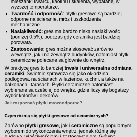
mieszanki kwarcu, kaolinu i skalenia, wypalanej w
wyższej temperaturze.
Twardość i odporność:
płytki gresowe są bardziej
odporne na ścieranie, mróz i uszkodzenia
mechaniczne.
Nasiąkliwość:
gres ma bardzo niską nasiąkliwość
(poniżej 0,5%), podczas gdy ceramika jest bardziej
porowata.
Zastosowanie:
gres można stosować zarówno
wewnątrz, jak i na zewnątrz budynków, natomiast płytki
ceramiczne polecane są głównie do wnętrz.
W praktyce gres to bardziej
trwała i uniwersalna odmiana
ceramiki
. Świetnie sprawdza się jako okładzina
podłogowa, na ścianach w łazience, kuchni, a także na
balkonach i tarasach. Płytki ceramiczne natomiast
wybierane są częściej do wnętrz, gdzie liczy się bogatszy
wybór kolorów i dekorów.
Jak rozpoznać płytki mrozoodporne?
Czym różnią się płytki gresowe od ceramicznych?
Zarówno
płytki gresowe
, jak i
ceramiczne
są popularnym
wyborem do wykończenia wnętrz, jednak różnią się
budową, właściwościami i zastosowaniem. Główna