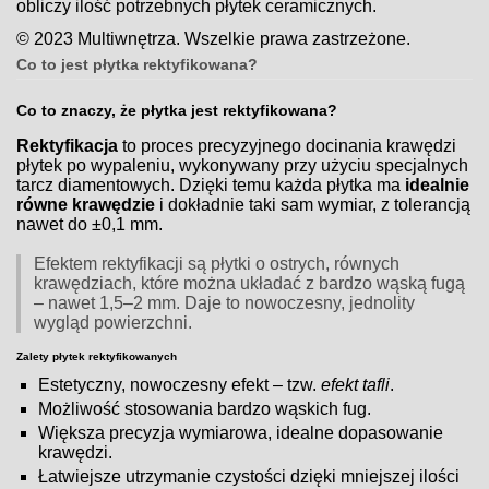
obliczy ilość potrzebnych płytek ceramicznych.
© 2023 Multiwnętrza. Wszelkie prawa zastrzeżone.
Co to jest płytka rektyfikowana?
Co to znaczy, że płytka jest rektyfikowana?
Rektyfikacja
to proces precyzyjnego docinania krawędzi
płytek po wypaleniu, wykonywany przy użyciu specjalnych
tarcz diamentowych. Dzięki temu każda płytka ma
idealnie
równe krawędzie
i dokładnie taki sam wymiar, z tolerancją
nawet do ±0,1 mm.
Efektem rektyfikacji są płytki o ostrych, równych
krawędziach, które można układać z bardzo wąską fugą
– nawet 1,5–2 mm. Daje to nowoczesny, jednolity
wygląd powierzchni.
Zalety płytek rektyfikowanych
Estetyczny, nowoczesny efekt – tzw.
efekt tafli
.
Możliwość stosowania bardzo wąskich fug.
Większa precyzja wymiarowa, idealne dopasowanie
krawędzi.
Łatwiejsze utrzymanie czystości dzięki mniejszej ilości