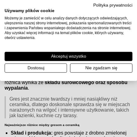
Uwaga:
przed użyciem sprawdź kartę techniczną producenta
Polityka prywatności
kleju, przygotuj podłoże zgodnie z wytycznymi (gruntowanie,
Używamy plików cookie
równość, suchość) i zachowaj zalecane proporcje wody oraz
Możemy je zamieścić w celu analizy danych dotyczących odwiedzających,
czasy schnięcia.
ulepszenia naszej strony internetowej, pokazania spersonalizowanych treści
i zapewnienia Państwu wspaniałego doświadczenia na stronie internetowej.
Aby uzyskać więcej informacji na temat plików cookie, których używamy,
otwórz ustawienia.
Czym różnią się płytki gresowe od ceramicznych?
Czym różnią się płytki gresowe od ceramicznych?
Akceptuj wszystko
Zarówno
płytki gresowe
, jak i
ceramiczne
są popularnym
Dostosuj
Nie zgadzam się
wyborem do wykończenia wnętrz, jednak różnią się
budową, właściwościami i zastosowaniem. Główna
różnica wynika ze
składu surowcowego oraz sposobu
wypalania
.
Gres jest znacznie twardszy i mniej nasiąkliwy niż
ceramika, dlatego doskonale sprawdza się w miejscach
narażonych na wilgoć i intensywne użytkowanie, takich
jak łazienki, kuchnie czy tarasy.
Najważniejsze różnice między gresem a ceramiką
Skład i produkcja:
gres powstaje z drobno zmielonej