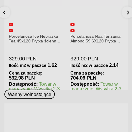
Porcelanosa Noa Tanzania
Porcelanosa Karachi Grey
a
Almond 59,6X120 Płytka
120x120x8,5mm płytka
gresowa matowa
gresowa mat
329.00
PLN
379.00
PLN
2.14
1.44
Ilość m2 w paczce
Ilość m2 w paczce
Cena za paczkę:
Cena za paczkę:
704.06 PLN
545.76 PLN
Dostępność:
Towar w
Dostępność:
Towar w
3
magazynie. Wysyłka 2-3
magazynie. Wysyłka 2-3
dni.
dni.
Wanny wolnostojące