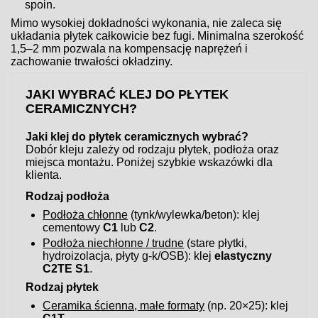
spoin.
Mimo wysokiej dokładności wykonania, nie zaleca się
układania płytek całkowicie bez fugi. Minimalna szerokość
1,5–2 mm pozwala na kompensację naprężeń i
zachowanie trwałości okładziny.
JAKI WYBRAĆ KLEJ DO PŁYTEK
CERAMICZNYCH?
Jaki klej do płytek ceramicznych wybrać?
Dobór kleju zależy od rodzaju płytek, podłoża oraz
miejsca montażu. Poniżej szybkie wskazówki dla
klienta.
Rodzaj podłoża
Podłoża chłonne
(tynk/wylewka/beton): klej
cementowy
C1
lub
C2
.
Podłoża niechłonne / trudne
(stare płytki,
hydroizolacja, płyty g-k/OSB): klej
elastyczny
C2TE S1
.
Rodzaj płytek
Ceramika ścienna, małe formaty
(np. 20×25): klej