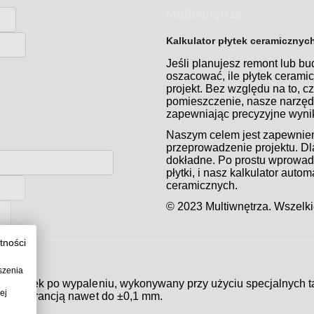
Multiwnętrza
Kalkulator płytek ceramicznyc
Jeśli planujesz remont lub b
oszacować, ile płytek ceram
projekt. Bez względu na to, c
pomieszczenie, nasze narzędz
zapewniając precyzyjne wynik
Naszym celem jest zapewnienie
przeprowadzenie projektu. Dla
dokładne. Po prostu wprowadź
płytki, i nasz kalkulator auto
ceramicznych.
© 2023 Multiwnętrza. Wszelki
tności
szenia
zi płytek po wypaleniu, wykonywany przy użyciu specjalnych t
ej
, z tolerancją nawet do ±0,1 mm.