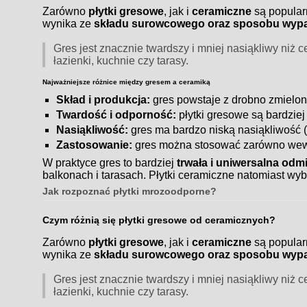
Zarówno
płytki gresowe
, jak i
ceramiczne
są popular
wynika ze
składu surowcowego oraz sposobu wypa
Gres jest znacznie twardszy i mniej nasiąkliwy niż
łazienki, kuchnie czy tarasy.
Najważniejsze różnice między gresem a ceramiką
Skład i produkcja:
gres powstaje z drobno zmielone
Twardość i odporność:
płytki gresowe są bardzie
Nasiąkliwość:
gres ma bardzo niską nasiąkliwość (
Zastosowanie:
gres można stosować zarówno wewną
W praktyce gres to bardziej
trwała i uniwersalna odm
balkonach i tarasach. Płytki ceramiczne natomiast wyb
Jak rozpoznać płytki mrozoodporne?
Czym różnią się płytki gresowe od ceramicznych?
Zarówno
płytki gresowe
, jak i
ceramiczne
są popular
wynika ze
składu surowcowego oraz sposobu wypa
Gres jest znacznie twardszy i mniej nasiąkliwy niż
łazienki, kuchnie czy tarasy.