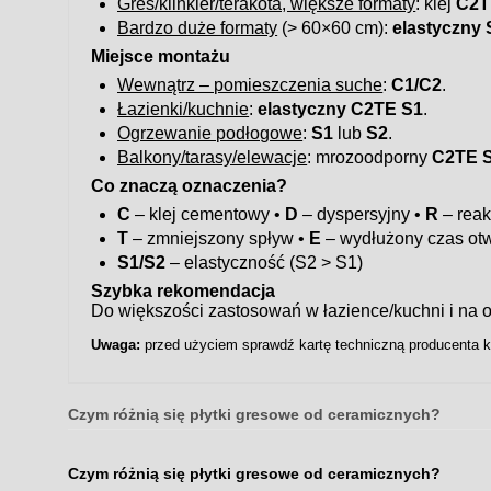
Gres/klinkier/terakota, większe formaty
: klej
C2T
Bardzo duże formaty
(> 60×60 cm):
elastyczny 
Miejsce montażu
Wewnątrz – pomieszczenia suche
:
C1/C2
.
Łazienki/kuchnie
:
elastyczny C2TE S1
.
Ogrzewanie podłogowe
:
S1
lub
S2
.
Balkony/tarasy/elewacje
: mrozoodporny
C2TE 
Co znaczą oznaczenia?
C
– klej cementowy •
D
– dyspersyjny •
R
– reak
T
– zmniejszony spływ •
E
– wydłużony czas otw
S1/S2
– elastyczność (S2 > S1)
Szybka rekomendacja
Do większości zastosowań w łazience/kuchni i n
Uwaga:
przed użyciem sprawdź kartę techniczną producenta kl
Czym różnią się płytki gresowe od ceramicznych?
Czym różnią się płytki gresowe od ceramicznych?