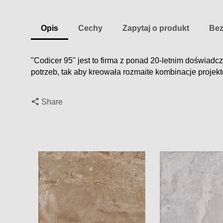
Opis
Cechy
Zapytaj o produkt
Bez
"
Codicer
95" jest to
firma z
ponad
20
-letnim doświadc
potrzeb
, tak aby kreowała rozmaite kombinacje projek
Share