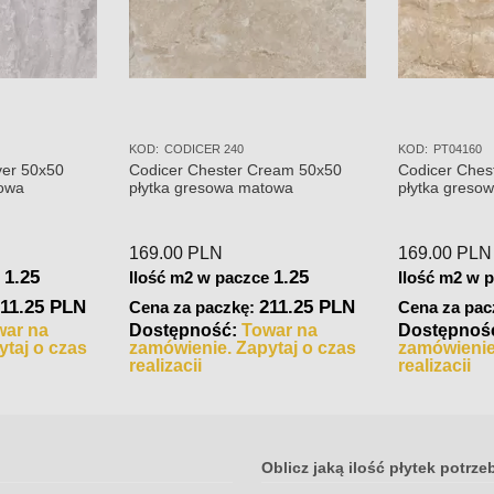
KOD:
CODICER 240
KOD:
PT04160
ver 50x50
Codicer Chester Cream 50x50
Codicer Ches
towa
płytka gresowa matowa
płytka greso
169.00
PLN
169.00
PLN
1.25
1.25
e
Ilość m2 w paczce
Ilość m2 w 
11.25 PLN
211.25 PLN
Cena za paczkę:
Cena za pac
war na
Dostępność:
Towar na
Dostępnoś
taj o czas
zamówienie. Zapytaj o czas
zamówienie
realizacji
realizacji
Oblicz jaką ilość płytek potrze