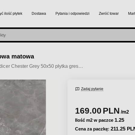
yć ilość płytek
Dostawa
Pytania i odpowiedzi
Zwróć towar
Mar
sowa matowa
Codicer Chester Grey 50x50 płytka gresowa matowa
Zadaj pytanie
169.00
PLN
/m2
1.25
Ilość m2 w paczce
211.25 PL
Cena za paczkę: