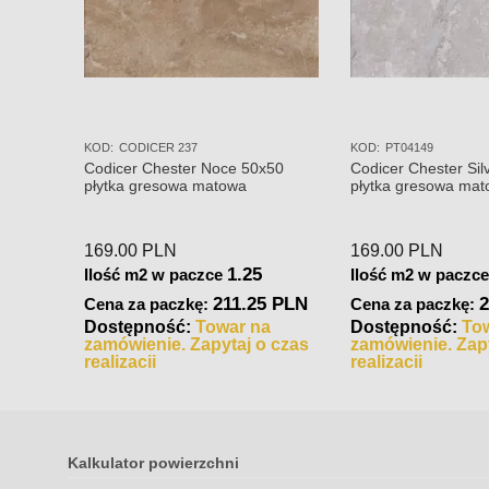
KOD:
CODICER 237
KOD:
PT04149
Codicer Chester Noce 50x50
Codicer Chester Sil
płytka gresowa matowa
płytka gresowa ma
169.00
PLN
169.00
PLN
1.25
Ilość m2 w paczce
Ilość m2 w paczc
211.25 PLN
2
Cena za paczkę:
Cena za paczkę:
Dostępność:
Towar na
Dostępność:
To
zamówienie. Zapytaj o czas
zamówienie. Zapy
realizacji
realizacji
Kalkulator powierzchni