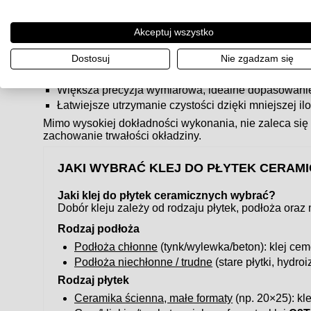
Efektem rektyfikacji są płytki o ostrych, równych 
powierzchni.
Akceptuj wszystko
Zalety płytek rektyfikowanych
Estetyczny, nowoczesny efekt – tzw.
efekt tafli
.
Dostosuj
Nie zgadzam się
Możliwość stosowania bardzo wąskich fug.
Większa precyzja wymiarowa, idealne dopasowanie
Łatwiejsze utrzymanie czystości dzięki mniejszej ilo
Mimo wysokiej dokładności wykonania, nie zaleca się
zachowanie trwałości okładziny.
JAKI WYBRAĆ KLEJ DO PŁYTEK CERAM
Jaki klej do płytek ceramicznych wybrać?
Dobór kleju zależy od rodzaju płytek, podłoża oraz
Rodzaj podłoża
Podłoża chłonne
(tynk/wylewka/beton): klej c
Podłoża niechłonne / trudne
(stare płytki, hydroi
Rodzaj płytek
Ceramika ścienna, małe formaty
(np. 20×25): kl