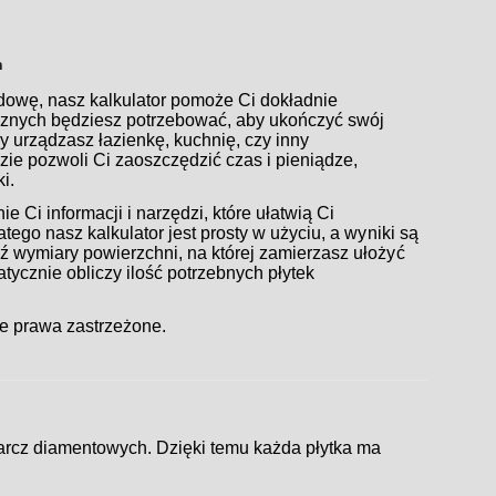
h
udowę, nasz kalkulator pomoże Ci dokładnie
icznych będziesz potrzebować, aby ukończyć swój
zy urządzasz łazienkę, kuchnię, czy inny
ie pozwoli Ci zaoszczędzić czas i pieniądze,
i.
 Ci informacji i narzędzi, które ułatwią Ci
tego nasz kalkulator jest prosty w użyciu, a wyniki są
 wymiary powierzchni, na której zamierzasz ułożyć
matycznie obliczy ilość potrzebnych płytek
e prawa zastrzeżone.
arcz diamentowych. Dzięki temu każda płytka ma