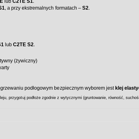
E
lub
C2TE S1
.
S1
, a przy ekstremalnych formatach –
S2
.
S1
lub
C2TE S2
.
tywny (żywiczny)
arty
a ogrzewaniu podłogowym bezpiecznym wyborem jest
klej elas
eju, przygotuj podłoże zgodnie z wytycznymi (gruntowanie, równość, suchość