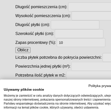
Długość pomieszczenia (cm):
Wysokość pomieszczenia (cm):
Długość płytki (cm):
Szerokość płytki (cm):
Zapas procentowy (%):
Oblicz
Liczba płytek potrzebna do pokrycia powierzchni:
Powierzchnia jednej płytki (m²):
Potrzebna ilość płytek w m2:
Co to jest płytka rektyfikowana?
Polityka prywa
Używamy plików cookie
Co to znaczy, że płytka jest rektyfikowana?
Możemy je zamieścić w celu analizy danych dotyczących odwiedzających, ulep
naszej strony internetowej, pokazania spersonalizowanych treści i zapewnienia
Rektyfikacja
to proces precyzyjnego docinania krawęd
Państwu wspaniałego doświadczenia na stronie internetowej. Aby uzyskać więc
idealnie równe krawędzie
i dokładnie taki sam wymiar
informacji na temat plików cookie, których używamy, otwórz ustawienia.