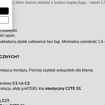
krawędziach, które można układać z bardzo wąską fugą – nawet 1
 krawędzi.
ści spoin.
 układania płytek całkowicie bez fugi. Minimalna szerokość 1
ICZNYCH?
 miejsca montażu. Poniżej szybkie wskazówki dla klienta.
ementowy
C1
lub
C2
.
zolacja, płyty g-k/OSB): klej
elastyczny C2TE S1
.
ej
C1T
.