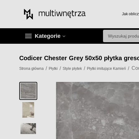
Jak oblicz
Kategorie
Codicer Chester Grey 50x50 płytka gre
/
/
/
/
Strona główna
Płytki
Style płytek
Płytki imitujące Kamień