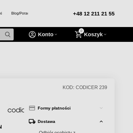
+48 12 211 21 55
ki
Blog/Porady/Inspiracje
0
Konto
Koszyk
KOD:
CODICER 239
Formy płatności
Dostawa
N
— Odbiór osobisty z