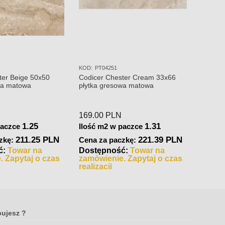
KOD:
PT04251
KOD:
PT
ter Beige 50x50
Codicer Chester Cream 33x66
Codicer
wa matowa
płytka gresowa matowa
płytka
169.00
PLN
169.0
1.25
1.31
paczce
Ilość m2 w paczce
Ilość 
211.25 PLN
221.39 PLN
zkę:
Cena za paczkę:
Cena 
ć:
Towar na
Dostępność:
Towar na
Dostę
. Zapytaj o czas
zamówienie. Zapytaj o czas
zamów
realizacji
realiza
bujesz ?