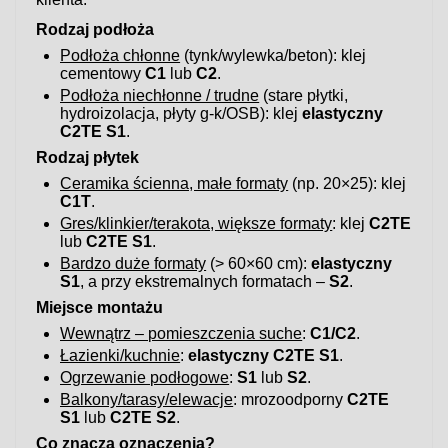
Rodzaj podłoża
Podłoża chłonne
(tynk/wylewka/beton): klej
cementowy
C1
lub
C2
.
Podłoża niechłonne / trudne
(stare płytki,
hydroizolacja, płyty g-k/OSB): klej
elastyczny
C2TE S1
.
Rodzaj płytek
Ceramika ścienna, małe formaty
(np. 20×25): klej
C1T
.
Gres/klinkier/terakota, większe formaty
: klej
C2TE
lub
C2TE S1
.
Bardzo duże formaty
(> 60×60 cm):
elastyczny
S1
, a przy ekstremalnych formatach –
S2
.
Miejsce montażu
Wewnątrz – pomieszczenia suche
:
C1/C2
.
Łazienki/kuchnie
:
elastyczny C2TE S1
.
Ogrzewanie podłogowe
:
S1
lub
S2
.
Balkony/tarasy/elewacje
: mrozoodporny
C2TE
S1
lub
C2TE S2
.
Co znaczą oznaczenia?