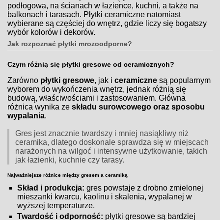
podłogowa, na ścianach w łazience, kuchni, a także na
balkonach i tarasach. Płytki ceramiczne natomiast
wybierane są częściej do wnętrz, gdzie liczy się bogatszy
wybór kolorów i dekorów.
Jak rozpoznać płytki mrozoodporne?
Czym różnią się płytki gresowe od ceramicznych?
Zarówno
płytki gresowe
, jak i
ceramiczne
są popularnym
wyborem do wykończenia wnętrz, jednak różnią się
budową, właściwościami i zastosowaniem. Główna
różnica wynika ze
składu surowcowego oraz sposobu
wypalania
.
Gres jest znacznie twardszy i mniej nasiąkliwy niż
ceramika, dlatego doskonale sprawdza się w miejscach
narażonych na wilgoć i intensywne użytkowanie, takich
jak łazienki, kuchnie czy tarasy.
Najważniejsze różnice między gresem a ceramiką
Skład i produkcja:
gres powstaje z drobno zmielonej
mieszanki kwarcu, kaolinu i skalenia, wypalanej w
wyższej temperaturze.
Twardość i odporność:
płytki gresowe są bardziej