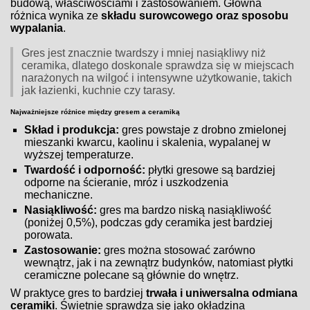
budową, właściwościami i zastosowaniem. Główna
różnica wynika ze
składu surowcowego oraz sposobu
wypalania
.
Gres jest znacznie twardszy i mniej nasiąkliwy niż
ceramika, dlatego doskonale sprawdza się w miejscach
narażonych na wilgoć i intensywne użytkowanie, takich
jak łazienki, kuchnie czy tarasy.
Najważniejsze różnice między gresem a ceramiką
Skład i produkcja:
gres powstaje z drobno zmielonej
mieszanki kwarcu, kaolinu i skalenia, wypalanej w
wyższej temperaturze.
Twardość i odporność:
płytki gresowe są bardziej
odporne na ścieranie, mróz i uszkodzenia
mechaniczne.
Nasiąkliwość:
gres ma bardzo niską nasiąkliwość
(poniżej 0,5%), podczas gdy ceramika jest bardziej
porowata.
Zastosowanie:
gres można stosować zarówno
wewnątrz, jak i na zewnątrz budynków, natomiast płytki
ceramiczne polecane są głównie do wnętrz.
W praktyce gres to bardziej
trwała i uniwersalna odmiana
ceramiki
. Świetnie sprawdza się jako okładzina