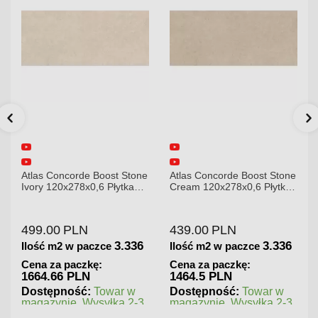
t Stone
Atlas Concorde Boost Stone
Atlas Concorde Brave
ytka
Cream 120x278x0,6 Płytka
Gypsum 75x75 Płytka
6R8
Gresowa Matowa
Gresowa
439.00
PLN
180.00
PLN
3.336
3.336
1.1
Ilość m2 w paczce
Ilość m2 w paczce
Cena za paczkę:
Cena za paczkę:
1464.5 PLN
202.5 PLN
ar w
Dostępność:
Towar w
Dostępność:
Towar w
ka 2-3
magazynie. Wysyłka 2-3
magazynie. Wysyłka 2
dni.
dni.