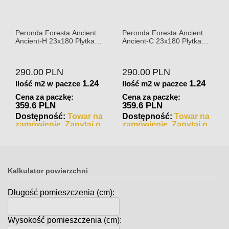
Peronda Foresta Ancient
Peronda Foresta Ancient
Ancient-H 23x180 Płytka
Ancient-C 23x180 Płytka
Drewnopodobna Matowa
Drewnopodobna Matowa
290.00
PLN
290.00
PLN
1.24
1.24
Ilość m2 w paczce
Ilość m2 w paczce
Cena za paczkę:
Cena za paczkę:
359.6 PLN
359.6 PLN
Dostępność:
Towar na
Dostępność:
Towar na
zamówienie. Zapytaj o
zamówienie. Zapytaj o
czas realizacji
czas realizacji
Kalkulator powierzchni
Długość pomieszczenia (cm):
Wysokość pomieszczenia (cm):