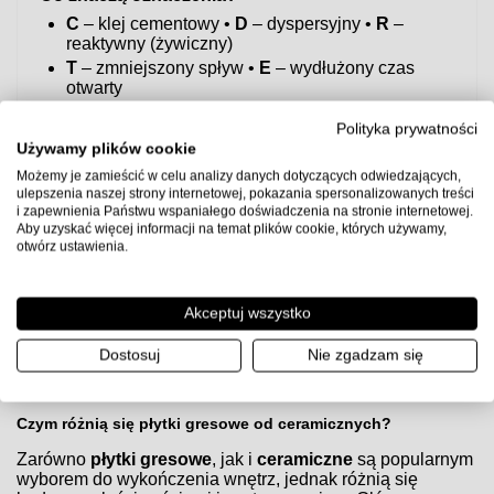
C
– klej cementowy •
D
– dyspersyjny •
R
–
reaktywny (żywiczny)
T
– zmniejszony spływ •
E
– wydłużony czas
otwarty
S1/S2
– elastyczność (S2 > S1)
Polityka prywatności
Szybka rekomendacja
Używamy plików cookie
Do większości zastosowań w łazience/kuchni i na
Możemy je zamieścić w celu analizy danych dotyczących odwiedzających,
ogrzewaniu podłogowym bezpiecznym wyborem jest
ulepszenia naszej strony internetowej, pokazania spersonalizowanych treści
klej elastyczny C2TE S1
.
i zapewnienia Państwu wspaniałego doświadczenia na stronie internetowej.
Aby uzyskać więcej informacji na temat plików cookie, których używamy,
Uwaga:
przed użyciem sprawdź kartę techniczną producenta
otwórz ustawienia.
kleju, przygotuj podłoże zgodnie z wytycznymi (gruntowanie,
równość, suchość) i zachowaj zalecane proporcje wody oraz
czasy schnięcia.
Akceptuj wszystko
Dostosuj
Nie zgadzam się
Czym różnią się płytki gresowe od ceramicznych?
Czym różnią się płytki gresowe od ceramicznych?
Zarówno
płytki gresowe
, jak i
ceramiczne
są popularnym
wyborem do wykończenia wnętrz, jednak różnią się