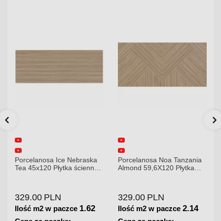
raska
Porcelanosa Noa Tanzania
Porcelanosa Karachi Gre
cienna
Almond 59,6X120 Płytka
120x120x8,5mm płytka
gresowa matowa
gresowa mat
329.00
PLN
379.00
PLN
1.62
2.14
1.44
Ilość m2 w paczce
Ilość m2 w paczce