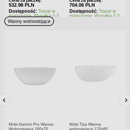
Cena za paczkę:
Cena za paczkę:
704.06 PLN
545.76 PLN
ar w
Dostępność:
Towar w
Dostępność:
Towar w
ka 2-3
magazynie. Wysyłka 2-3
magazynie. Wysyłka 2
dni.
dni.
Wanny wolnostojące
Mobi Gemini Pro Wanna
Mobi Tiza Wanna
Wolnostojąca 160x75
wolnostojąca 170x85