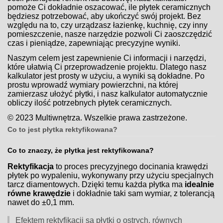
pomoże Ci dokładnie oszacować, ile płytek ceramicznych
będziesz potrzebować, aby ukończyć swój projekt. Bez
względu na to, czy urządzasz łazienkę, kuchnię, czy inny
pomieszczenie, nasze narzędzie pozwoli Ci zaoszczędzić
czas i pieniądze, zapewniając precyzyjne wyniki.
Naszym celem jest zapewnienie Ci informacji i narzędzi,
które ułatwią Ci przeprowadzenie projektu. Dlatego nasz
kalkulator jest prosty w użyciu, a wyniki są dokładne. Po
prostu wprowadź wymiary powierzchni, na której
zamierzasz ułożyć płytki, i nasz kalkulator automatycznie
obliczy ilość potrzebnych płytek ceramicznych.
© 2023 Multiwnętrza. Wszelkie prawa zastrzeżone.
Co to jest płytka rektyfikowana?
Co to znaczy, że płytka jest rektyfikowana?
Rektyfikacja
to proces precyzyjnego docinania krawędzi
płytek po wypaleniu, wykonywany przy użyciu specjalnych
tarcz diamentowych. Dzięki temu każda płytka ma
idealnie
równe krawędzie
i dokładnie taki sam wymiar, z tolerancją
nawet do ±0,1 mm.
Efektem rektyfikacji są płytki o ostrych, równych