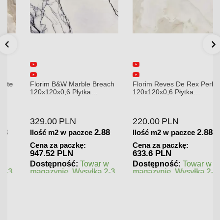
Florim B&W Marble Breach
Florim Reves De Rex Perle
120x120x0,6 Płytka
120x120x0,6 Płytka
Gresowa Wysoki Połysk
Gresowa Matowa
329.00
PLN
220.00
PLN
2.88
2.88
Ilość m2 w paczce
Ilość m2 w paczce
Cena za paczkę:
Cena za paczkę:
947.52 PLN
633.6 PLN
Dostępność:
Towar w
Dostępność:
Towar w
magazynie. Wysyłka 2-3
magazynie. Wysyłka 2-3
dni.
dni.