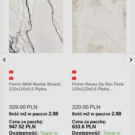
Florim B&W Marble Breach
Florim Reves De Rex Perle
120x120x0,6 Płytka
120x120x0,6 Płytka
Gresowa Wysoki Połysk
Gresowa Matowa
329.00
PLN
220.00
PLN
2.88
2.88
Ilość m2 w paczce
Ilość m2 w paczce
Cena za paczkę:
Cena za paczkę:
947.52 PLN
633.6 PLN
Dostępność:
Towar w
Dostępność:
Towar w