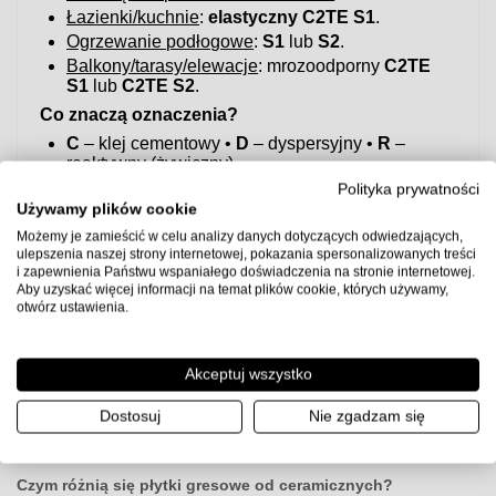
Łazienki/kuchnie
:
elastyczny C2TE S1
.
Ogrzewanie podłogowe
:
S1
lub
S2
.
Balkony/tarasy/elewacje
: mrozoodporny
C2TE
S1
lub
C2TE S2
.
Co znaczą oznaczenia?
C
– klej cementowy •
D
– dyspersyjny •
R
–
reaktywny (żywiczny)
T
– zmniejszony spływ •
E
– wydłużony czas
Polityka prywatności
otwarty
Używamy plików cookie
S1/S2
– elastyczność (S2 > S1)
Możemy je zamieścić w celu analizy danych dotyczących odwiedzających,
ulepszenia naszej strony internetowej, pokazania spersonalizowanych treści
Szybka rekomendacja
i zapewnienia Państwu wspaniałego doświadczenia na stronie internetowej.
Do większości zastosowań w łazience/kuchni i na
Aby uzyskać więcej informacji na temat plików cookie, których używamy,
ogrzewaniu podłogowym bezpiecznym wyborem jest
otwórz ustawienia.
klej elastyczny C2TE S1
.
Uwaga:
przed użyciem sprawdź kartę techniczną producenta
Akceptuj wszystko
kleju, przygotuj podłoże zgodnie z wytycznymi (gruntowanie,
równość, suchość) i zachowaj zalecane proporcje wody oraz
czasy schnięcia.
Dostosuj
Nie zgadzam się
Czym różnią się płytki gresowe od ceramicznych?