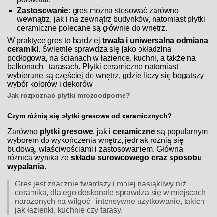
Zastosowanie:
gres można stosować zarówno
wewnątrz, jak i na zewnątrz budynków, natomiast płytki
ceramiczne polecane są głównie do wnętrz.
W praktyce gres to bardziej
trwała i uniwersalna odmiana
ceramiki
. Świetnie sprawdza się jako okładzina
podłogowa, na ścianach w łazience, kuchni, a także na
balkonach i tarasach. Płytki ceramiczne natomiast
wybierane są częściej do wnętrz, gdzie liczy się bogatszy
wybór kolorów i dekorów.
Jak rozpoznać płytki mrozoodporne?
Czym różnią się płytki gresowe od ceramicznych?
Zarówno
płytki gresowe
, jak i
ceramiczne
są popularnym
wyborem do wykończenia wnętrz, jednak różnią się
budową, właściwościami i zastosowaniem. Główna
różnica wynika ze
składu surowcowego oraz sposobu
wypalania
.
Gres jest znacznie twardszy i mniej nasiąkliwy niż
ceramika, dlatego doskonale sprawdza się w miejscach
narażonych na wilgoć i intensywne użytkowanie, takich
jak łazienki, kuchnie czy tarasy.