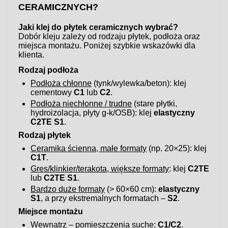
CERAMICZNYCH?
Jaki klej do płytek ceramicznych wybrać?
Dobór kleju zależy od rodzaju płytek, podłoża oraz
miejsca montażu. Poniżej szybkie wskazówki dla
klienta.
Rodzaj podłoża
Podłoża chłonne
(tynk/wylewka/beton): klej
cementowy
C1
lub
C2
.
Podłoża niechłonne / trudne
(stare płytki,
hydroizolacja, płyty g-k/OSB): klej
elastyczny
C2TE S1
.
Rodzaj płytek
Ceramika ścienna, małe formaty
(np. 20×25): klej
C1T
.
Gres/klinkier/terakota, większe formaty
: klej
C2TE
lub
C2TE S1
.
Bardzo duże formaty
(> 60×60 cm):
elastyczny
S1
, a przy ekstremalnych formatach –
S2
.
Miejsce montażu
Wewnątrz – pomieszczenia suche
:
C1/C2
.