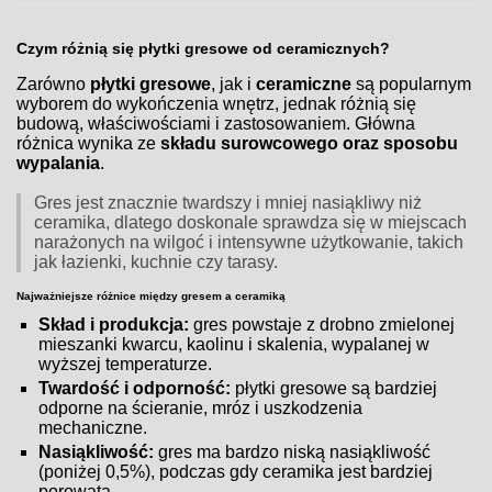
Czym różnią się płytki gresowe od ceramicznych?
Zarówno
płytki gresowe
, jak i
ceramiczne
są popularnym
wyborem do wykończenia wnętrz, jednak różnią się
budową, właściwościami i zastosowaniem. Główna
różnica wynika ze
składu surowcowego oraz sposobu
wypalania
.
Gres jest znacznie twardszy i mniej nasiąkliwy niż
ceramika, dlatego doskonale sprawdza się w miejscach
narażonych na wilgoć i intensywne użytkowanie, takich
jak łazienki, kuchnie czy tarasy.
Najważniejsze różnice między gresem a ceramiką
Skład i produkcja:
gres powstaje z drobno zmielonej
mieszanki kwarcu, kaolinu i skalenia, wypalanej w
wyższej temperaturze.
Twardość i odporność:
płytki gresowe są bardziej
odporne na ścieranie, mróz i uszkodzenia
mechaniczne.
Nasiąkliwość:
gres ma bardzo niską nasiąkliwość
(poniżej 0,5%), podczas gdy ceramika jest bardziej
porowata.