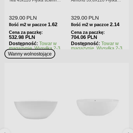
matowa
gresowa matowa
329.00
PLN
329.00
PLN
1.62
2.14
Ilość m2 w paczce
Ilość m2 w paczce
Cena za paczkę:
Cena za paczkę:
532.98 PLN
704.06 PLN
Dostępność:
Towar w
Dostępność:
Towar w
magazynie. Wysyłka 2-3
magazynie. Wysyłka 2-3
dni.
dni.
Wanny wolnostojące