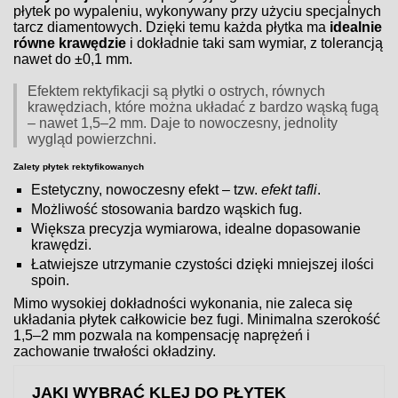
płytek po wypaleniu, wykonywany przy użyciu specjalnych
tarcz diamentowych. Dzięki temu każda płytka ma
idealnie
równe krawędzie
i dokładnie taki sam wymiar, z tolerancją
nawet do ±0,1 mm.
Efektem rektyfikacji są płytki o ostrych, równych
krawędziach, które można układać z bardzo wąską fugą
– nawet 1,5–2 mm. Daje to nowoczesny, jednolity
wygląd powierzchni.
Zalety płytek rektyfikowanych
Estetyczny, nowoczesny efekt – tzw.
efekt tafli
.
Możliwość stosowania bardzo wąskich fug.
Większa precyzja wymiarowa, idealne dopasowanie
krawędzi.
Łatwiejsze utrzymanie czystości dzięki mniejszej ilości
spoin.
Mimo wysokiej dokładności wykonania, nie zaleca się
układania płytek całkowicie bez fugi. Minimalna szerokość
1,5–2 mm pozwala na kompensację naprężeń i
zachowanie trwałości okładziny.
JAKI WYBRAĆ KLEJ DO PŁYTEK