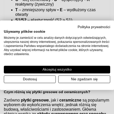
reaktywny (żywiczny)
T
– zmniejszony spływ •
E
– wydłużony czas
otwarty
S1/S2
– elastyczność (S2 > S1)
Szybka rekomendacja
Polityka prywatności
Do większości zastosowań w łazience/kuchni i na
Używamy plików cookie
ogrzewaniu podłogowym bezpiecznym wyborem jest
Możemy je zamieścić w celu analizy danych dotyczących odwiedzających,
klej elastyczny C2TE S1
.
ulepszenia naszej strony internetowej, pokazania spersonalizowanych treści
i zapewnienia Państwu wspaniałego doświadczenia na stronie internetowej.
Uwaga:
przed użyciem sprawdź kartę techniczną producenta
Aby uzyskać więcej informacji na temat plików cookie, których używamy,
kleju, przygotuj podłoże zgodnie z wytycznymi (gruntowanie,
otwórz ustawienia.
równość, suchość) i zachowaj zalecane proporcje wody oraz
czasy schnięcia.
Akceptuj wszystko
Czym różnią się płytki gresowe od ceramicznych?
Dostosuj
Nie zgadzam się
Czym różnią się płytki gresowe od ceramicznych?
Zarówno
płytki gresowe
, jak i
ceramiczne
są popularnym
wyborem do wykończenia wnętrz, jednak różnią się
budową, właściwościami i zastosowaniem. Główna
różnica wynika ze
składu surowcowego oraz sposobu