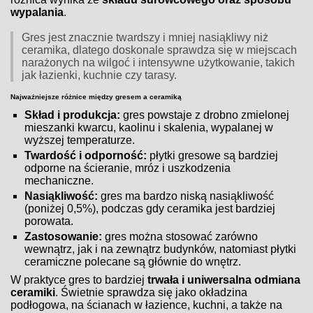
wypalania
.
Gres jest znacznie twardszy i mniej nasiąkliwy niż
ceramika, dlatego doskonale sprawdza się w miejscach
narażonych na wilgoć i intensywne użytkowanie, takich
jak łazienki, kuchnie czy tarasy.
Najważniejsze różnice między gresem a ceramiką
Skład i produkcja:
gres powstaje z drobno zmielonej
mieszanki kwarcu, kaolinu i skalenia, wypalanej w
wyższej temperaturze.
Twardość i odporność:
płytki gresowe są bardziej
odporne na ścieranie, mróz i uszkodzenia
mechaniczne.
Nasiąkliwość:
gres ma bardzo niską nasiąkliwość
(poniżej 0,5%), podczas gdy ceramika jest bardziej
porowata.
Zastosowanie:
gres można stosować zarówno
wewnątrz, jak i na zewnątrz budynków, natomiast płytki
ceramiczne polecane są głównie do wnętrz.
W praktyce gres to bardziej
trwała i uniwersalna odmiana
ceramiki
. Świetnie sprawdza się jako okładzina
podłogowa, na ścianach w łazience, kuchni, a także na