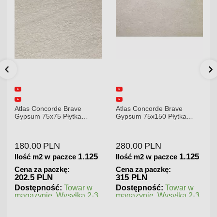
 Brave
Atlas Concorde Brave
Atlas Concorde Bra
Płytka
Gypsum 75x150 Płytka
75x75 Płytka Gres
Gresowa
280.00
PLN
249.00
PLN
1.125
1.125
czce
Ilość m2 w paczce
Ilość m2 w paczce
kę:
Cena za paczkę:
Cena za paczkę:
315 PLN
280.13 PLN
:
Towar w
Dostępność:
Towar w
Dostępność:
To
ysyłka 2-3
magazynie. Wysyłka 2-3
zamówienie. Zapy
dni.
czas realizacji