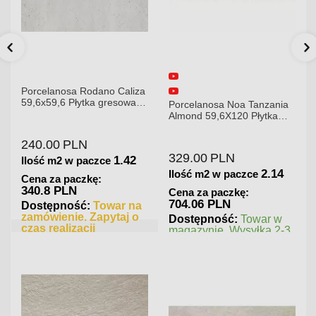
Porcelanosa Rodano Caliza
59,6x59,6 Płytka gresowa
Porcelanosa Noa Tanzania
matowa
Almond 59,6X120 Płytka
gresowa matowa
240.00
PLN
329.00
PLN
1.42
Ilość m2 w paczce
2.14
Ilość m2 w paczce
Cena za paczkę:
340.8 PLN
Cena za paczkę:
704.06 PLN
Dostępność:
Towar na
zamówienie. Zapytaj o
Dostępność:
Towar w
czas realizacji
magazynie. Wysyłka 2-3
dni.