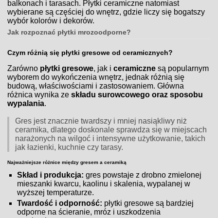
balkonach i tarasach. Płytki ceramiczne natomiast
wybierane są częściej do wnętrz, gdzie liczy się bogatszy
wybór kolorów i dekorów.
Jak rozpoznać płytki mrozoodporne?
Czym różnią się płytki gresowe od ceramicznych?
Zarówno
płytki gresowe
, jak i
ceramiczne
są popularnym
wyborem do wykończenia wnętrz, jednak różnią się
budową, właściwościami i zastosowaniem. Główna
różnica wynika ze
składu surowcowego oraz sposobu
wypalania
.
Gres jest znacznie twardszy i mniej nasiąkliwy niż
ceramika, dlatego doskonale sprawdza się w miejscach
narażonych na wilgoć i intensywne użytkowanie, takich
jak łazienki, kuchnie czy tarasy.
Najważniejsze różnice między gresem a ceramiką
Skład i produkcja:
gres powstaje z drobno zmielonej
mieszanki kwarcu, kaolinu i skalenia, wypalanej w
wyższej temperaturze.
Twardość i odporność:
płytki gresowe są bardziej
odporne na ścieranie, mróz i uszkodzenia