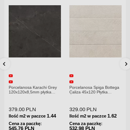
 Karachi Grey
Porcelanosa Spiga Bottega
Porcelanosa Bott
mm płytka
Caliza 45x120 Płytka
80x80 Płytka Cer
Ścienna Matowa
Podłogowa
LN
329.00
PLN
250.00
PLN
1.44
1.62
paczce
Ilość m2 w paczce
Ilość m2 w pacz
czkę:
Cena za paczkę:
Cena za paczkę
N
532.98 PLN
320 PLN