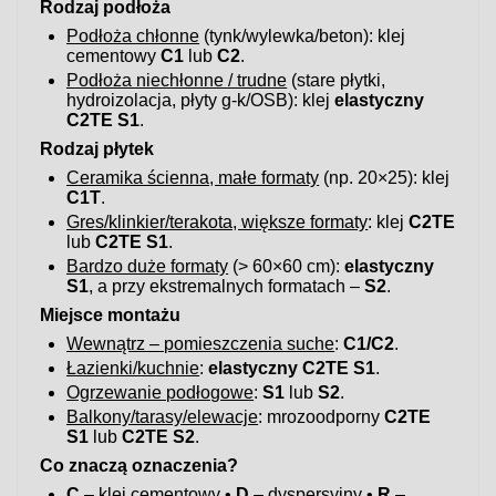
Rodzaj podłoża
Podłoża chłonne
(tynk/wylewka/beton): klej
cementowy
C1
lub
C2
.
Podłoża niechłonne / trudne
(stare płytki,
hydroizolacja, płyty g-k/OSB): klej
elastyczny
C2TE S1
.
Rodzaj płytek
Ceramika ścienna, małe formaty
(np. 20×25): klej
C1T
.
Gres/klinkier/terakota, większe formaty
: klej
C2TE
lub
C2TE S1
.
Bardzo duże formaty
(> 60×60 cm):
elastyczny
S1
, a przy ekstremalnych formatach –
S2
.
Miejsce montażu
Wewnątrz – pomieszczenia suche
:
C1/C2
.
Łazienki/kuchnie
:
elastyczny C2TE S1
.
Ogrzewanie podłogowe
:
S1
lub
S2
.
Balkony/tarasy/elewacje
: mrozoodporny
C2TE
S1
lub
C2TE S2
.
Co znaczą oznaczenia?
C
– klej cementowy •
D
– dyspersyjny •
R
–