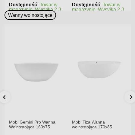
ć:
Towar w
Dostępność:
Towar w
Dostępność:
T
 Wysyłka 2-3
magazynie. Wysyłka 2-3
zamówienie. Za
dni.
czas realizacji
Wanny wolnostojące
Mobi Gemini Pro Wanna
Mobi Tiza Wanna
Wolnostojąca 160x75
wolnostojąca 170x85