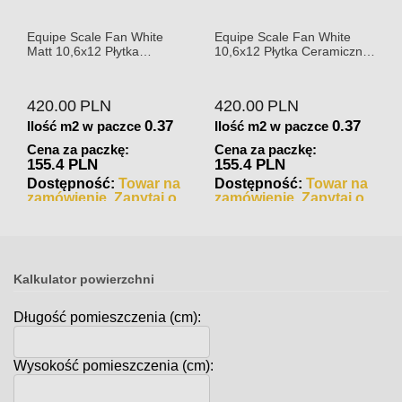
Equipe Scale Fan White
Equipe Scale Fan White
Matt 10,6x12 Płytka
10,6x12 Płytka Ceramiczna
Ceramiczna Matowa
Połysk
420.00
PLN
420.00
PLN
0.37
0.37
Ilość m2 w paczce
Ilość m2 w paczce
Cena za paczkę:
Cena za paczkę:
155.4 PLN
155.4 PLN
Dostępność:
Towar na
Dostępność:
Towar na
zamówienie. Zapytaj o
zamówienie. Zapytaj o
czas realizacji
czas realizacji
Kalkulator powierzchni
Długość pomieszczenia (cm):
Wysokość pomieszczenia (cm):