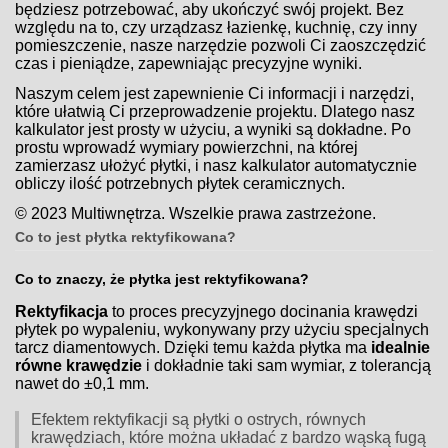
będziesz potrzebować, aby ukończyć swój projekt. Bez
względu na to, czy urządzasz łazienkę, kuchnię, czy inny
pomieszczenie, nasze narzędzie pozwoli Ci zaoszczędzić
czas i pieniądze, zapewniając precyzyjne wyniki.
Naszym celem jest zapewnienie Ci informacji i narzędzi,
które ułatwią Ci przeprowadzenie projektu. Dlatego nasz
kalkulator jest prosty w użyciu, a wyniki są dokładne. Po
prostu wprowadź wymiary powierzchni, na której
zamierzasz ułożyć płytki, i nasz kalkulator automatycznie
obliczy ilość potrzebnych płytek ceramicznych.
© 2023 Multiwnętrza. Wszelkie prawa zastrzeżone.
Co to jest płytka rektyfikowana?
Co to znaczy, że płytka jest rektyfikowana?
Rektyfikacja
to proces precyzyjnego docinania krawędzi
płytek po wypaleniu, wykonywany przy użyciu specjalnych
tarcz diamentowych. Dzięki temu każda płytka ma
idealnie
równe krawędzie
i dokładnie taki sam wymiar, z tolerancją
nawet do ±0,1 mm.
Efektem rektyfikacji są płytki o ostrych, równych
krawędziach, które można układać z bardzo wąską fugą