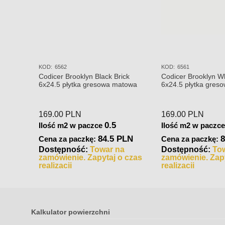
KOD:
6562
KOD:
6561
Codicer Brooklyn Black Brick
Codicer Brooklyn Wh
6x24.5 płytka gresowa matowa
6x24.5 płytka gres
169.00
PLN
169.00
PLN
0.5
Ilość m2 w paczce
Ilość m2 w paczc
84.5 PLN
8
Cena za paczkę:
Cena za paczkę:
Dostępność:
Towar na
Dostępność:
To
zamówienie. Zapytaj o czas
zamówienie. Zapy
realizacji
realizacji
Kalkulator powierzchni