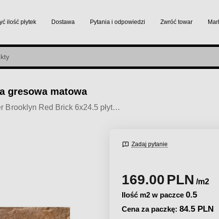
yć ilość płytek
Dostawa
Pytania i odpowiedzi
Zwróć towar
Mar
tka gresowa matowa
Codicer Brooklyn Red Brick 6x24.5 płytka gresowa matowa
Zadaj pytanie
169.00
PLN
/m2
0.5
Ilość m2 w paczce
84.5 PLN
Cena za paczkę: