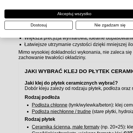
Efektem rektyfikacji są płytki o ostrych, równych 
powierzchni.
Akceptuj wszystko
Zalety płytek rektyfikowanych
Estetyczny, nowoczesny efekt – tzw.
efekt tafli
.
Dostosuj
Nie zgadzam się
Możliwość stosowania bardzo wąskich fug.
Większa precyzja wymiarowa, idealne dopasowanie
Łatwiejsze utrzymanie czystości dzięki mniejszej ilo
Mimo wysokiej dokładności wykonania, nie zaleca się
zachowanie trwałości okładziny.
JAKI WYBRAĆ KLEJ DO PŁYTEK CERAM
Jaki klej do płytek ceramicznych wybrać?
Dobór kleju zależy od rodzaju płytek, podłoża oraz
Rodzaj podłoża
Podłoża chłonne
(tynk/wylewka/beton): klej c
Podłoża niechłonne / trudne
(stare płytki, hydroi
Rodzaj płytek
Ceramika ścienna, małe formaty
(np. 20×25): kl