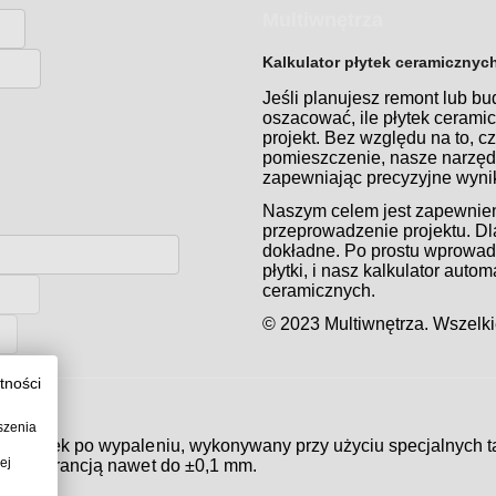
Multiwnętrza
Kalkulator płytek ceramicznyc
Jeśli planujesz remont lub b
oszacować, ile płytek ceram
projekt. Bez względu na to, c
pomieszczenie, nasze narzędz
zapewniając precyzyjne wynik
Naszym celem jest zapewnienie
przeprowadzenie projektu. Dla
dokładne. Po prostu wprowadź
płytki, i nasz kalkulator auto
ceramicznych.
© 2023 Multiwnętrza. Wszelki
tności
szenia
zi płytek po wypaleniu, wykonywany przy użyciu specjalnych t
ej
, z tolerancją nawet do ±0,1 mm.