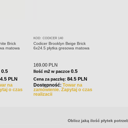
KOD:
CODICER 140
ite Brick
Codicer Brooklyn Beige Brick
owa matowa
6x24.5 płytka gresowa matowa
169.00
PLN
0.5
0.5
e
Ilość m2 w paczce
4.5 PLN
84.5 PLN
Cena za paczkę:
war na
Dostępność:
Towar na
taj o czas
zamówienie. Zapytaj o czas
realizacji
Oblicz jaką ilość płytek potrze