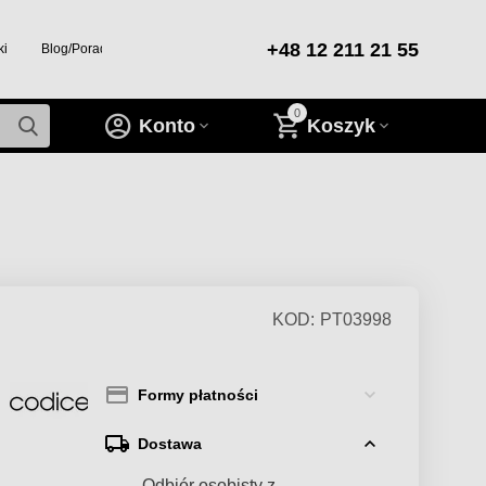
+48 12 211 21 55
ki
Blog/Porady/Inspiracje
0
Konto
Koszyk
KOD:
PT03998
Formy płatności
Dostawa
— Odbiór osobisty z