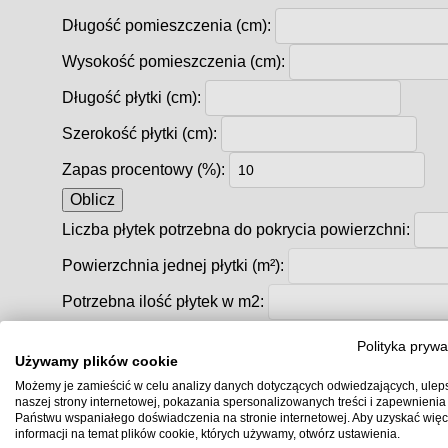
Długość pomieszczenia (cm):
Wysokość pomieszczenia (cm):
Długość płytki (cm):
Szerokość płytki (cm):
Zapas procentowy (%):
Oblicz
Liczba płytek potrzebna do pokrycia powierzchni:
Powierzchnia jednej płytki (m²):
Potrzebna ilość płytek w m2:
Co to jest płytka rektyfikowana?
Polityka prywa
Używamy plików cookie
Co to znaczy, że płytka jest rektyfikowana?
Możemy je zamieścić w celu analizy danych dotyczących odwiedzających, ulep
Rektyfikacja
to proces precyzyjnego docinania krawęd
naszej strony internetowej, pokazania spersonalizowanych treści i zapewnienia
Państwu wspaniałego doświadczenia na stronie internetowej. Aby uzyskać więc
idealnie równe krawędzie
i dokładnie taki sam wymiar
informacji na temat plików cookie, których używamy, otwórz ustawienia.