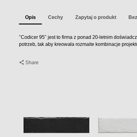
Opis
Cechy
Zapytaj o produkt
Bez
"
Codicer
95" jest to
firma z
ponad
20
-letnim doświadc
potrzeb
, tak aby kreowała rozmaite kombinacje projek
Share