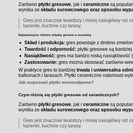
Zarówno
płytki gresowe
, jak i
ceramiczne
są popular
wynika ze
składu surowcowego oraz sposobu wypa
Gres jest znacznie twardszy i mniej nasiąkliwy niż
łazienki, kuchnie czy tarasy.
Najważniejsze różnice między gresem a ceramiką
Skład i produkcja:
gres powstaje z drobno zmielone
Twardość i odporność:
płytki gresowe są bardzie
Nasiąkliwość:
gres ma bardzo niską nasiąkliwość (
Zastosowanie:
gres można stosować zarówno wewną
W praktyce gres to bardziej
trwała i uniwersalna odm
balkonach i tarasach. Płytki ceramiczne natomiast wyb
Jak rozpoznać płytki mrozoodporne?
Czym różnią się płytki gresowe od ceramicznych?
Zarówno
płytki gresowe
, jak i
ceramiczne
są popular
wynika ze
składu surowcowego oraz sposobu wypa
Gres jest znacznie twardszy i mniej nasiąkliwy niż
łazienki, kuchnie czy tarasy.