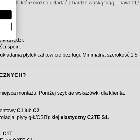
krawędziach, które można układać z bardzo wąską fugą – nawet 1
 krawędzi.
ści spoin.
 układania płytek całkowicie bez fugi. Minimalna szerokość 1
ICZNYCH?
 miejsca montażu. Poniżej szybkie wskazówki dla klienta.
ementowy
C1
lub
C2
.
zolacja, płyty g-k/OSB): klej
elastyczny C2TE S1
.
ej
C1T
.