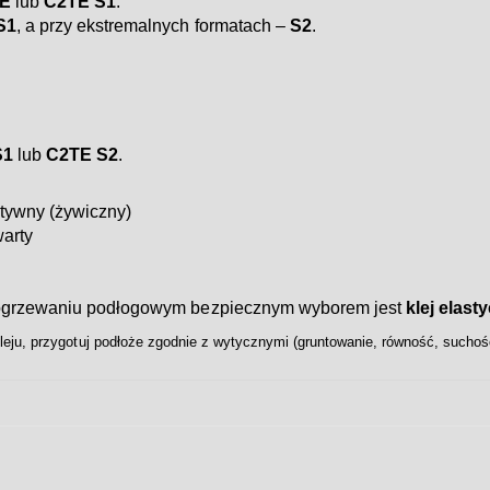
E
lub
C2TE S1
.
S1
, a przy ekstremalnych formatach –
S2
.
S1
lub
C2TE S2
.
tywny (żywiczny)
arty
a ogrzewaniu podłogowym bezpiecznym wyborem jest
klej elas
eju, przygotuj podłoże zgodnie z wytycznymi (gruntowanie, równość, suchość