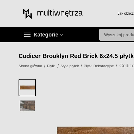
Jak oblicz
Kategorie
Codicer Brooklyn Red Brick 6x24.5 pły
/
/
/
/
Strona główna
Płytki
Style płytek
Płytki Dekoracyjne