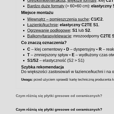
Gres/klinkier/terakota, większe formaty
: klej
C2T
Bardzo duże formaty
(> 60×60 cm):
elastyczny 
Miejsce montażu
Wewnątrz – pomieszczenia suche
:
C1/C2
.
Łazienki/kuchnie
:
elastyczny C2TE S1
.
Ogrzewanie podłogowe
:
S1
lub
S2
.
Balkony/tarasy/elewacje
: mrozoodporny
C2TE 
Co znaczą oznaczenia?
C
– klej cementowy •
D
– dyspersyjny •
R
– reak
T
– zmniejszony spływ •
E
– wydłużony czas otw
S1/S2
– elastyczność (S2 > S1)
Szybka rekomendacja
Do większości zastosowań w łazience/kuchni i n
Uwaga:
przed użyciem sprawdź kartę techniczną producenta kl
Czym różnią się płytki gresowe od ceramicznych?
Czym różnią się płytki gresowe od ceramicznych?