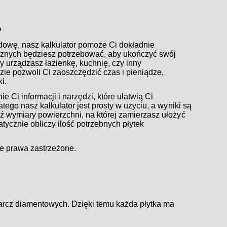
h
udowę, nasz kalkulator pomoże Ci dokładnie
icznych będziesz potrzebować, aby ukończyć swój
zy urządzasz łazienkę, kuchnię, czy inny
ie pozwoli Ci zaoszczędzić czas i pieniądze,
i.
 Ci informacji i narzędzi, które ułatwią Ci
tego nasz kalkulator jest prosty w użyciu, a wyniki są
 wymiary powierzchni, na której zamierzasz ułożyć
matycznie obliczy ilość potrzebnych płytek
e prawa zastrzeżone.
arcz diamentowych. Dzięki temu każda płytka ma