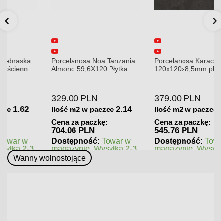
Porcelanosa Noa Tanzania
Porcelanosa Karachi Grey
Almond 59,6X120 Płytka
120x120x8,5mm płytka
gresowa matowa
gresowa mat
329.00
PLN
379.00
PLN
2.14
1.44
Ilość m2 w paczce
Ilość m2 w paczce
Cena za paczkę:
Cena za paczkę:
704.06 PLN
545.76 PLN
Dostępność:
Towar w
Dostępność:
Towar w
magazynie. Wysyłka 2-3
magazynie. Wysyłka 2-3
dni.
dni.
Wanny wolnostojące