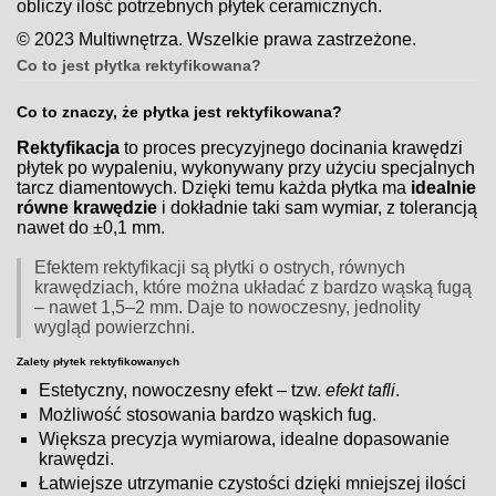
obliczy ilość potrzebnych płytek ceramicznych.
© 2023 Multiwnętrza. Wszelkie prawa zastrzeżone.
Co to jest płytka rektyfikowana?
Co to znaczy, że płytka jest rektyfikowana?
Rektyfikacja
to proces precyzyjnego docinania krawędzi
płytek po wypaleniu, wykonywany przy użyciu specjalnych
tarcz diamentowych. Dzięki temu każda płytka ma
idealnie
równe krawędzie
i dokładnie taki sam wymiar, z tolerancją
nawet do ±0,1 mm.
Efektem rektyfikacji są płytki o ostrych, równych
krawędziach, które można układać z bardzo wąską fugą
– nawet 1,5–2 mm. Daje to nowoczesny, jednolity
wygląd powierzchni.
Zalety płytek rektyfikowanych
Estetyczny, nowoczesny efekt – tzw.
efekt tafli
.
Możliwość stosowania bardzo wąskich fug.
Większa precyzja wymiarowa, idealne dopasowanie
krawędzi.
Łatwiejsze utrzymanie czystości dzięki mniejszej ilości