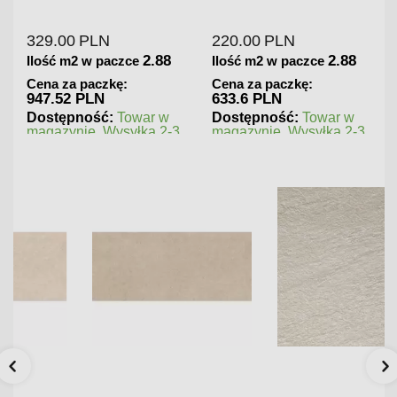
Gresowa Wysoki Połysk
Gresowa Matowa
329.00
PLN
220.00
PLN
2.88
2.88
Ilość m2 w paczce
Ilość m2 w paczce
Cena za paczkę:
Cena za paczkę:
947.52 PLN
633.6 PLN
Dostępność:
Towar w
Dostępność:
Towar w
magazynie. Wysyłka 2-3
magazynie. Wysyłka 2-3
dni.
dni.