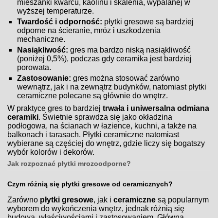
mieszanki kwarcu, kaolinu i skalenia, wypalanej w
wyższej temperaturze.
Twardość i odporność:
płytki gresowe są bardziej
odporne na ścieranie, mróz i uszkodzenia
mechaniczne.
Nasiąkliwość:
gres ma bardzo niską nasiąkliwość
(poniżej 0,5%), podczas gdy ceramika jest bardziej
porowata.
Zastosowanie:
gres można stosować zarówno
wewnątrz, jak i na zewnątrz budynków, natomiast płytki
ceramiczne polecane są głównie do wnętrz.
W praktyce gres to bardziej
trwała i uniwersalna odmiana
ceramiki
. Świetnie sprawdza się jako okładzina
podłogowa, na ścianach w łazience, kuchni, a także na
balkonach i tarasach. Płytki ceramiczne natomiast
wybierane są częściej do wnętrz, gdzie liczy się bogatszy
wybór kolorów i dekorów.
Jak rozpoznać płytki mrozoodporne?
Czym różnią się płytki gresowe od ceramicznych?
Zarówno
płytki gresowe
, jak i
ceramiczne
są popularnym
wyborem do wykończenia wnętrz, jednak różnią się
budową, właściwościami i zastosowaniem. Główna