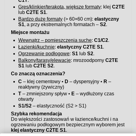
C1T
.
Gres/klinkier/terakota, większe formaty
: klej
C2TE
lub
C2TE S1
.
Bardzo duże formaty
(> 60×60 cm):
elastyczny
S1
, a przy ekstremalnych formatach –
S2
.
Miejsce montażu
Wewnątrz – pomieszczenia suche
:
C1/C2
.
Łazienki/kuchnie
:
elastyczny C2TE S1
.
Ogrzewanie podłogowe
:
S1
lub
S2
.
Balkony/tarasy/elewacje
: mrozoodporny
C2TE
S1
lub
C2TE S2
.
Co znaczą oznaczenia?
C
– klej cementowy •
D
– dyspersyjny •
R
–
reaktywny (żywiczny)
T
– zmniejszony spływ •
E
– wydłużony czas
otwarty
S1/S2
– elastyczność (S2 > S1)
Szybka rekomendacja
Do większości zastosowań w łazience/kuchni i na
ogrzewaniu podłogowym bezpiecznym wyborem jest
klej elastyczny C2TE S1
.