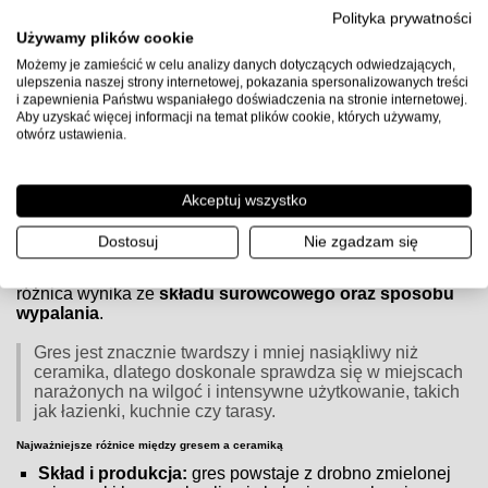
Uwaga:
przed użyciem sprawdź kartę techniczną producenta
Polityka prywatności
kleju, przygotuj podłoże zgodnie z wytycznymi (gruntowanie,
Używamy plików cookie
równość, suchość) i zachowaj zalecane proporcje wody oraz
Możemy je zamieścić w celu analizy danych dotyczących odwiedzających,
czasy schnięcia.
ulepszenia naszej strony internetowej, pokazania spersonalizowanych treści
i zapewnienia Państwu wspaniałego doświadczenia na stronie internetowej.
Aby uzyskać więcej informacji na temat plików cookie, których używamy,
otwórz ustawienia.
Czym różnią się płytki gresowe od ceramicznych?
Czym różnią się płytki gresowe od ceramicznych?
Akceptuj wszystko
Zarówno
płytki gresowe
, jak i
ceramiczne
są popularnym
Dostosuj
Nie zgadzam się
wyborem do wykończenia wnętrz, jednak różnią się
budową, właściwościami i zastosowaniem. Główna
różnica wynika ze
składu surowcowego oraz sposobu
wypalania
.
Gres jest znacznie twardszy i mniej nasiąkliwy niż
ceramika, dlatego doskonale sprawdza się w miejscach
narażonych na wilgoć i intensywne użytkowanie, takich
jak łazienki, kuchnie czy tarasy.
Najważniejsze różnice między gresem a ceramiką
Skład i produkcja:
gres powstaje z drobno zmielonej