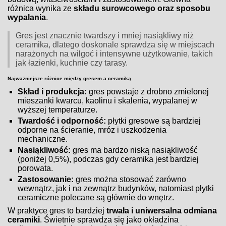
różnica wynika ze
składu surowcowego oraz sposobu
wypalania
.
Gres jest znacznie twardszy i mniej nasiąkliwy niż
ceramika, dlatego doskonale sprawdza się w miejscach
narażonych na wilgoć i intensywne użytkowanie, takich
jak łazienki, kuchnie czy tarasy.
Najważniejsze różnice między gresem a ceramiką
Skład i produkcja:
gres powstaje z drobno zmielonej
mieszanki kwarcu, kaolinu i skalenia, wypalanej w
wyższej temperaturze.
Twardość i odporność:
płytki gresowe są bardziej
odporne na ścieranie, mróz i uszkodzenia
mechaniczne.
Nasiąkliwość:
gres ma bardzo niską nasiąkliwość
(poniżej 0,5%), podczas gdy ceramika jest bardziej
porowata.
Zastosowanie:
gres można stosować zarówno
wewnątrz, jak i na zewnątrz budynków, natomiast płytki
ceramiczne polecane są głównie do wnętrz.
W praktyce gres to bardziej
trwała i uniwersalna odmiana
ceramiki
. Świetnie sprawdza się jako okładzina