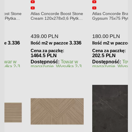
Atlas Concorde Boost Stone
Atlas Concorde Brave
Cream 120x278x0,6 Płytka
Gypsum 75x75 Płytka
Gresowa Matowa
Gresowa
439.00
PLN
180.00
PLN
3.336
1.125
Ilość m2 w paczce
Ilość m2 w paczce
Cena za paczkę:
Cena za paczkę:
1464.5 PLN
202.5 PLN
Dostępność:
Towar w
Dostępność:
Towar w
magazynie. Wysyłka 2-3
magazynie. Wysyłka 2-3
dni.
dni.