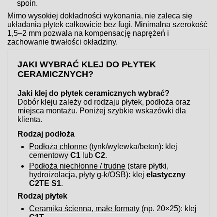
spoin.
Mimo wysokiej dokładności wykonania, nie zaleca się
układania płytek całkowicie bez fugi. Minimalna szerokość
1,5–2 mm pozwala na kompensację naprężeń i
zachowanie trwałości okładziny.
JAKI WYBRAĆ KLEJ DO PŁYTEK
CERAMICZNYCH?
Jaki klej do płytek ceramicznych wybrać?
Dobór kleju zależy od rodzaju płytek, podłoża oraz
miejsca montażu. Poniżej szybkie wskazówki dla
klienta.
Rodzaj podłoża
Podłoża chłonne
(tynk/wylewka/beton): klej
cementowy
C1
lub
C2
.
Podłoża niechłonne / trudne
(stare płytki,
hydroizolacja, płyty g-k/OSB): klej
elastyczny
C2TE S1
.
Rodzaj płytek
Ceramika ścienna, małe formaty
(np. 20×25): klej