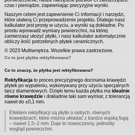
czas i pieniądze, zapewniając precyzyjne wyniki.
Naszym celem jest zapewnienie Ci informacji i narzędzi,
które ułatwią Ci przeprowadzenie projektu. Dlatego nasz
kalkulator jest prosty w użyciu, a wyniki są dokładne. Po
prostu wprowadź wymiary powierzchni, na której
zamierzasz ułożyć płytki, i nasz kalkulator automatycznie
obliczy ilość potrzebnych płytek ceramicznych.
© 2023 Multiwnętrza. Wszelkie prawa zastrzeżone.
Co to jest płytka rektyfikowana?
Co to znaczy, że płytka jest rektyfikowana?
Rektyfikacja
to proces precyzyjnego docinania krawędzi
płytek po wypaleniu, wykonywany przy użyciu specjalnych
tarcz diamentowych. Dzięki temu każda płytka ma
idealnie
równe krawędzie
i dokładnie taki sam wymiar, z tolerancją
nawet do ±0,1 mm.
Efektem rektyfikacji są płytki o ostrych, równych
krawędziach, które można układać z bardzo wąską fugą
– nawet 1,5–2 mm. Daje to nowoczesny, jednolity
wygląd powierzchni.