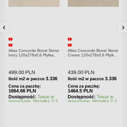
tone
Atlas Concorde Boost Stone
Atlas Concorde Brave
a
Cream 120x278x0,6 Płytka
Gypsum 75x75 Płytka
Gresowa Matowa
Gresowa
439.00
PLN
180.00
PLN
336
3.336
1.125
Ilość m2 w paczce
Ilość m2 w paczce
Cena za paczkę:
Cena za paczkę:
1464.5 PLN
202.5 PLN
w
Dostępność:
Towar w
Dostępność:
Towar w
2-3
magazynie. Wysyłka 2-3
magazynie. Wysyłka 2-3
dni.
dni.