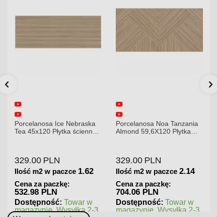
Porcelanosa Ice Nebraska
Porcelanosa Noa Tanzania
Tea 45x120 Płytka ścienna
Almond 59,6X120 Płytka
matowa
gresowa matowa
329.00
PLN
329.00
PLN
1.62
2.14
Ilość m2 w paczce
Ilość m2 w paczce
Cena za paczkę:
Cena za paczkę:
532.98 PLN
704.06 PLN
Dostępność:
Towar w
Dostępność:
Towar w
magazynie. Wysyłka 2-3
magazynie. Wysyłka 2-3