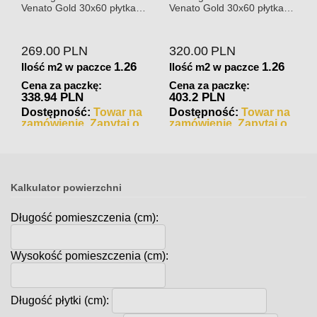
Venato Gold 30x60 płytka
Venato Gold 30x60 płytka
gresowa matowa
gresowa połysk
269.00
PLN
320.00
PLN
1.26
1.26
Ilość m2 w paczce
Ilość m2 w paczce
Cena za paczkę:
Cena za paczkę:
338.94 PLN
403.2 PLN
Dostępność:
Towar na
Dostępność:
Towar na
zamówienie. Zapytaj o
zamówienie. Zapytaj o
czas realizacji
czas realizacji
Kalkulator powierzchni
Długość pomieszczenia (cm):
Wysokość pomieszczenia (cm):
Długość płytki (cm):