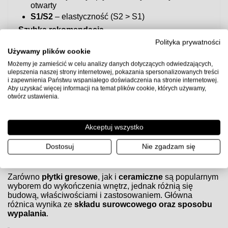
otwarty
S1/S2
– elastyczność (S2 > S1)
Szybka rekomendacja
Do większości zastosowań w łazience/kuchni i na
Polityka prywatności
ogrzewaniu podłogowym bezpiecznym wyborem jest
Używamy plików cookie
klej elastyczny C2TE S1
.
Możemy je zamieścić w celu analizy danych dotyczących odwiedzających,
ulepszenia naszej strony internetowej, pokazania spersonalizowanych treści
Uwaga:
przed użyciem sprawdź kartę techniczną producenta
i zapewnienia Państwu wspaniałego doświadczenia na stronie internetowej.
kleju, przygotuj podłoże zgodnie z wytycznymi (gruntowanie,
Aby uzyskać więcej informacji na temat plików cookie, których używamy,
równość, suchość) i zachowaj zalecane proporcje wody oraz
otwórz ustawienia.
czasy schnięcia.
Akceptuj wszystko
Czym różnią się płytki gresowe od ceramicznych?
Dostosuj
Nie zgadzam się
Czym różnią się płytki gresowe od ceramicznych?
Zarówno
płytki gresowe
, jak i
ceramiczne
są popularnym
wyborem do wykończenia wnętrz, jednak różnią się
budową, właściwościami i zastosowaniem. Główna
różnica wynika ze
składu surowcowego oraz sposobu
wypalania
.