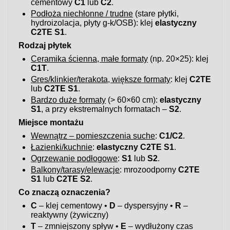
cementowy
C1
lub
C2
.
Podłoża niechłonne / trudne
(stare płytki,
hydroizolacja, płyty g-k/OSB): klej
elastyczny
C2TE S1
.
Rodzaj płytek
Ceramika ścienna, małe formaty
(np. 20×25): klej
C1T
.
Gres/klinkier/terakota, większe formaty
: klej
C2TE
lub
C2TE S1
.
Bardzo duże formaty
(> 60×60 cm):
elastyczny
S1
, a przy ekstremalnych formatach –
S2
.
Miejsce montażu
Wewnątrz – pomieszczenia suche
:
C1/C2
.
Łazienki/kuchnie
:
elastyczny C2TE S1
.
Ogrzewanie podłogowe
:
S1
lub
S2
.
Balkony/tarasy/elewacje
: mrozoodporny
C2TE
S1
lub
C2TE S2
.
Co znaczą oznaczenia?
C
– klej cementowy •
D
– dyspersyjny •
R
–
reaktywny (żywiczny)
T
– zmniejszony spływ •
E
– wydłużony czas