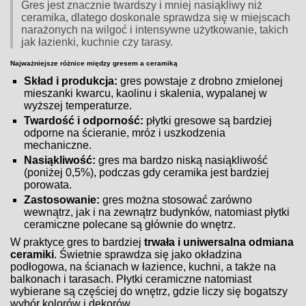
Gres jest znacznie twardszy i mniej nasiąkliwy niż
ceramika, dlatego doskonale sprawdza się w miejscach
narażonych na wilgoć i intensywne użytkowanie, takich
jak łazienki, kuchnie czy tarasy.
Najważniejsze różnice między gresem a ceramiką
Skład i produkcja:
gres powstaje z drobno zmielonej
mieszanki kwarcu, kaolinu i skalenia, wypalanej w
wyższej temperaturze.
Twardość i odporność:
płytki gresowe są bardziej
odporne na ścieranie, mróz i uszkodzenia
mechaniczne.
Nasiąkliwość:
gres ma bardzo niską nasiąkliwość
(poniżej 0,5%), podczas gdy ceramika jest bardziej
porowata.
Zastosowanie:
gres można stosować zarówno
wewnątrz, jak i na zewnątrz budynków, natomiast płytki
ceramiczne polecane są głównie do wnętrz.
W praktyce gres to bardziej
trwała i uniwersalna odmiana
ceramiki
. Świetnie sprawdza się jako okładzina
podłogowa, na ścianach w łazience, kuchni, a także na
balkonach i tarasach. Płytki ceramiczne natomiast
wybierane są częściej do wnętrz, gdzie liczy się bogatszy
wybór kolorów i dekorów.