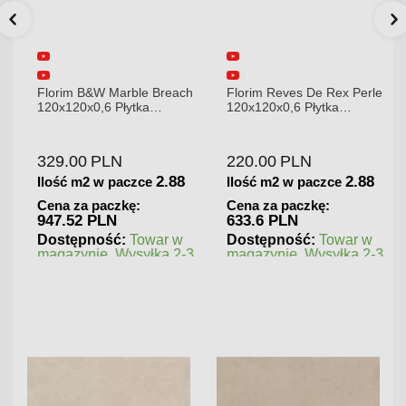
Florim B&W Marble Breach
Florim Reves De Rex Perle
120x120x0,6 Płytka
120x120x0,6 Płytka
Gresowa Wysoki Połysk
Gresowa Matowa
329.00
PLN
220.00
PLN
2.88
2.88
Ilość m2 w paczce
Ilość m2 w paczce
Cena za paczkę:
Cena za paczkę:
947.52 PLN
633.6 PLN
Dostępność:
Towar w
Dostępność:
Towar w
magazynie. Wysyłka 2-3
magazynie. Wysyłka 2-3
dni.
dni.