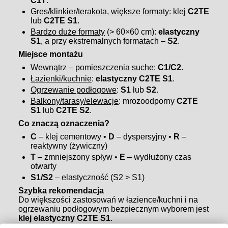
C1T
.
Gres/klinkier/terakota, większe formaty
: klej
C2TE
lub
C2TE S1
.
Bardzo duże formaty
(> 60×60 cm):
elastyczny
S1
, a przy ekstremalnych formatach –
S2
.
Miejsce montażu
Wewnątrz – pomieszczenia suche
:
C1/C2
.
Łazienki/kuchnie
:
elastyczny C2TE S1
.
Ogrzewanie podłogowe
:
S1
lub
S2
.
Balkony/tarasy/elewacje
: mrozoodporny
C2TE
S1
lub
C2TE S2
.
Co znaczą oznaczenia?
C
– klej cementowy •
D
– dyspersyjny •
R
–
reaktywny (żywiczny)
T
– zmniejszony spływ •
E
– wydłużony czas
otwarty
S1/S2
– elastyczność (S2 > S1)
Szybka rekomendacja
Do większości zastosowań w łazience/kuchni i na
ogrzewaniu podłogowym bezpiecznym wyborem jest
klej elastyczny C2TE S1
.