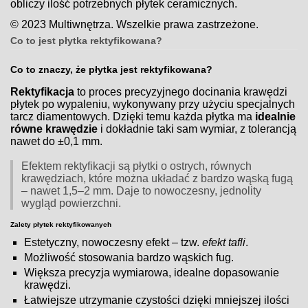
obliczy ilość potrzebnych płytek ceramicznych.
© 2023 Multiwnętrza. Wszelkie prawa zastrzeżone.
Co to jest płytka rektyfikowana?
Co to znaczy, że płytka jest rektyfikowana?
Rektyfikacja
to proces precyzyjnego docinania krawędzi
płytek po wypaleniu, wykonywany przy użyciu specjalnych
tarcz diamentowych. Dzięki temu każda płytka ma
idealnie
równe krawędzie
i dokładnie taki sam wymiar, z tolerancją
nawet do ±0,1 mm.
Efektem rektyfikacji są płytki o ostrych, równych
krawędziach, które można układać z bardzo wąską fugą
– nawet 1,5–2 mm. Daje to nowoczesny, jednolity
wygląd powierzchni.
Zalety płytek rektyfikowanych
Estetyczny, nowoczesny efekt – tzw.
efekt tafli
.
Możliwość stosowania bardzo wąskich fug.
Większa precyzja wymiarowa, idealne dopasowanie
krawędzi.
Łatwiejsze utrzymanie czystości dzięki mniejszej ilości