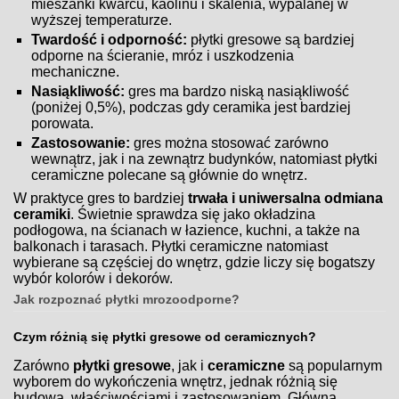
mieszanki kwarcu, kaolinu i skalenia, wypalanej w
wyższej temperaturze.
Twardość i odporność:
płytki gresowe są bardziej
odporne na ścieranie, mróz i uszkodzenia
mechaniczne.
Nasiąkliwość:
gres ma bardzo niską nasiąkliwość
(poniżej 0,5%), podczas gdy ceramika jest bardziej
porowata.
Zastosowanie:
gres można stosować zarówno
wewnątrz, jak i na zewnątrz budynków, natomiast płytki
ceramiczne polecane są głównie do wnętrz.
W praktyce gres to bardziej
trwała i uniwersalna odmiana
ceramiki
. Świetnie sprawdza się jako okładzina
podłogowa, na ścianach w łazience, kuchni, a także na
balkonach i tarasach. Płytki ceramiczne natomiast
wybierane są częściej do wnętrz, gdzie liczy się bogatszy
wybór kolorów i dekorów.
Jak rozpoznać płytki mrozoodporne?
Czym różnią się płytki gresowe od ceramicznych?
Zarówno
płytki gresowe
, jak i
ceramiczne
są popularnym
wyborem do wykończenia wnętrz, jednak różnią się
budową, właściwościami i zastosowaniem. Główna