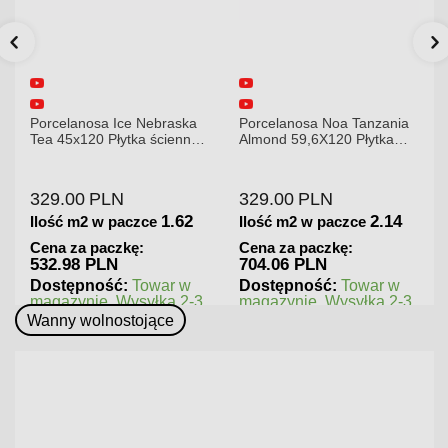
a
Porcelanosa Noa Tanzania
Porcelanosa Karachi Grey
na
Almond 59,6X120 Płytka
120x120x8,5mm płytka
gresowa matowa
gresowa mat
329.00
PLN
379.00
PLN
2
2.14
1.44
Ilość m2 w paczce
Ilość m2 w paczce
Cena za paczkę:
Cena za paczkę:
704.06 PLN
545.76 PLN
w
Dostępność:
Towar w
Dostępność:
Towar w
-3
magazynie. Wysyłka 2-3
magazynie. Wysyłka 2-3
dni.
dni.
Wanny wolnostojące