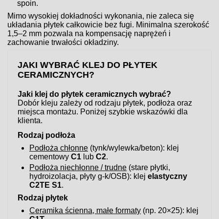
spoin.
Mimo wysokiej dokładności wykonania, nie zaleca się
układania płytek całkowicie bez fugi. Minimalna szerokość
1,5–2 mm pozwala na kompensację naprężeń i
zachowanie trwałości okładziny.
JAKI WYBRAĆ KLEJ DO PŁYTEK
CERAMICZNYCH?
Jaki klej do płytek ceramicznych wybrać?
Dobór kleju zależy od rodzaju płytek, podłoża oraz
miejsca montażu. Poniżej szybkie wskazówki dla
klienta.
Rodzaj podłoża
Podłoża chłonne
(tynk/wylewka/beton): klej
cementowy
C1
lub
C2
.
Podłoża niechłonne / trudne
(stare płytki,
hydroizolacja, płyty g-k/OSB): klej
elastyczny
C2TE S1
.
Rodzaj płytek
Ceramika ścienna, małe formaty
(np. 20×25): klej