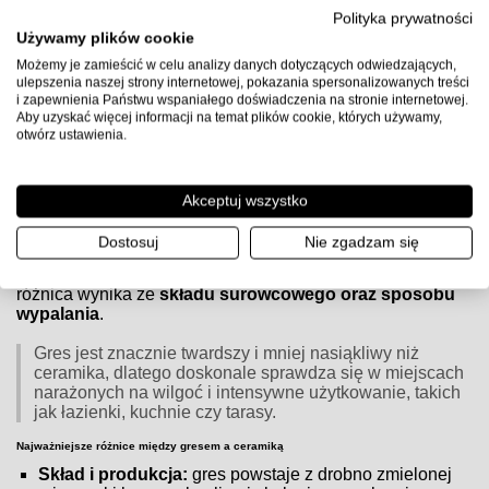
Uwaga:
przed użyciem sprawdź kartę techniczną producenta
Polityka prywatności
kleju, przygotuj podłoże zgodnie z wytycznymi (gruntowanie,
Używamy plików cookie
równość, suchość) i zachowaj zalecane proporcje wody oraz
Możemy je zamieścić w celu analizy danych dotyczących odwiedzających,
czasy schnięcia.
ulepszenia naszej strony internetowej, pokazania spersonalizowanych treści
i zapewnienia Państwu wspaniałego doświadczenia na stronie internetowej.
Aby uzyskać więcej informacji na temat plików cookie, których używamy,
otwórz ustawienia.
Czym różnią się płytki gresowe od ceramicznych?
Czym różnią się płytki gresowe od ceramicznych?
Akceptuj wszystko
Zarówno
płytki gresowe
, jak i
ceramiczne
są popularnym
Dostosuj
Nie zgadzam się
wyborem do wykończenia wnętrz, jednak różnią się
budową, właściwościami i zastosowaniem. Główna
różnica wynika ze
składu surowcowego oraz sposobu
wypalania
.
Gres jest znacznie twardszy i mniej nasiąkliwy niż
ceramika, dlatego doskonale sprawdza się w miejscach
narażonych na wilgoć i intensywne użytkowanie, takich
jak łazienki, kuchnie czy tarasy.
Najważniejsze różnice między gresem a ceramiką
Skład i produkcja:
gres powstaje z drobno zmielonej