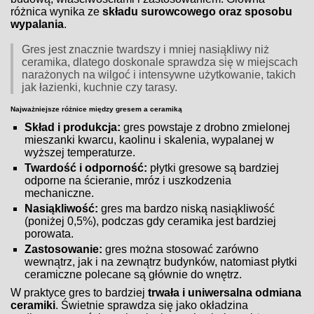
różnica wynika ze
składu surowcowego oraz sposobu
wypalania
.
Gres jest znacznie twardszy i mniej nasiąkliwy niż
ceramika, dlatego doskonale sprawdza się w miejscach
narażonych na wilgoć i intensywne użytkowanie, takich
jak łazienki, kuchnie czy tarasy.
Najważniejsze różnice między gresem a ceramiką
Skład i produkcja:
gres powstaje z drobno zmielonej
mieszanki kwarcu, kaolinu i skalenia, wypalanej w
wyższej temperaturze.
Twardość i odporność:
płytki gresowe są bardziej
odporne na ścieranie, mróz i uszkodzenia
mechaniczne.
Nasiąkliwość:
gres ma bardzo niską nasiąkliwość
(poniżej 0,5%), podczas gdy ceramika jest bardziej
porowata.
Zastosowanie:
gres można stosować zarówno
wewnątrz, jak i na zewnątrz budynków, natomiast płytki
ceramiczne polecane są głównie do wnętrz.
W praktyce gres to bardziej
trwała i uniwersalna odmiana
ceramiki
. Świetnie sprawdza się jako okładzina