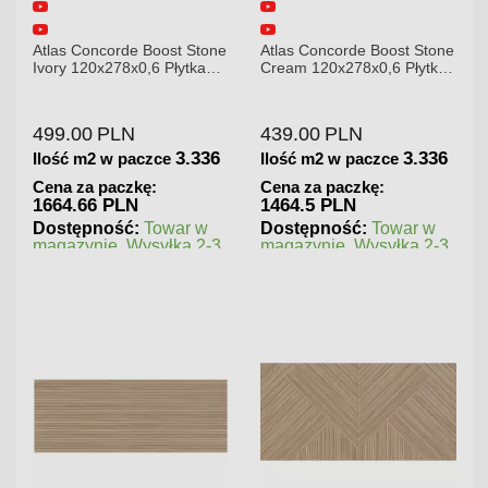
ne
Atlas Concorde Boost Stone
Atlas Concorde Brave
Cream 120x278x0,6 Płytka
Gypsum 75x75 Płytka
Gresowa Matowa
Gresowa
439.00
PLN
180.00
PLN
6
3.336
1.125
Ilość m2 w paczce
Ilość m2 w paczce
Cena za paczkę:
Cena za paczkę:
1464.5 PLN
202.5 PLN
Dostępność:
Towar w
Dostępność:
Towar w
3
magazynie. Wysyłka 2-3
magazynie. Wysyłka 2-3
dni.
dni.