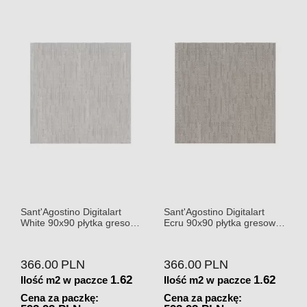
Sant'Agostino Digitalart
Sant'Agostino Digitalart
White 90x90 płytka gresowa
Ecru 90x90 płytka gresowa
matowa
matowa
366.00
PLN
366.00
PLN
1.62
1.62
Ilość m2 w paczce
Ilość m2 w paczce
Cena za paczkę:
Cena za paczkę: