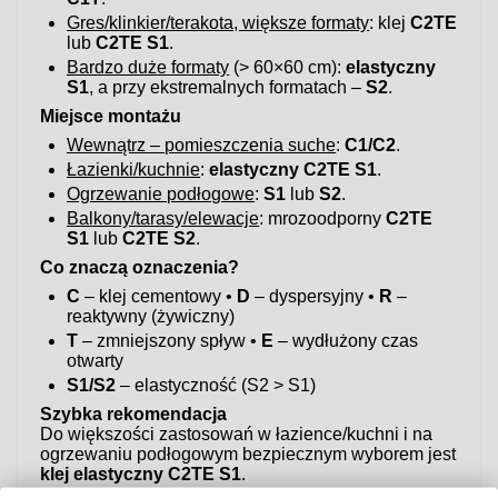
Gres/klinkier/terakota, większe formaty
: klej
C2TE
lub
C2TE S1
.
Bardzo duże formaty
(> 60×60 cm):
elastyczny
S1
, a przy ekstremalnych formatach –
S2
.
Miejsce montażu
Wewnątrz – pomieszczenia suche
:
C1/C2
.
Łazienki/kuchnie
:
elastyczny C2TE S1
.
Ogrzewanie podłogowe
:
S1
lub
S2
.
Balkony/tarasy/elewacje
: mrozoodporny
C2TE
S1
lub
C2TE S2
.
Co znaczą oznaczenia?
C
– klej cementowy •
D
– dyspersyjny •
R
–
reaktywny (żywiczny)
T
– zmniejszony spływ •
E
– wydłużony czas
otwarty
S1/S2
– elastyczność (S2 > S1)
Szybka rekomendacja
Do większości zastosowań w łazience/kuchni i na
ogrzewaniu podłogowym bezpiecznym wyborem jest
klej elastyczny C2TE S1
.