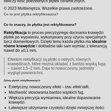
obliczy ilość potrzebnych płytek ceramicznych.
© 2023 Multiwnętrza. Wszelkie prawa zastrzeżone.
Co to jest płytka rektyfikowana?
Co to znaczy, że płytka jest rektyfikowana?
Rektyfikacja
to proces precyzyjnego docinania krawędzi
płytek po wypaleniu, wykonywany przy użyciu specjalnych
tarcz diamentowych. Dzięki temu każda płytka ma
idealnie
równe krawędzie
i dokładnie taki sam wymiar, z tolerancją
nawet do ±0,1 mm.
Efektem rektyfikacji są płytki o ostrych, równych
krawędziach, które można układać z bardzo wąską fugą
– nawet 1,5–2 mm. Daje to nowoczesny, jednolity
wygląd powierzchni.
Zalety płytek rektyfikowanych
Estetyczny, nowoczesny efekt – tzw.
efekt tafli
.
Możliwość stosowania bardzo wąskich fug.
Większa precyzja wymiarowa, idealne dopasowanie
krawędzi.
Łatwiejsze utrzymanie czystości dzięki mniejszej ilości