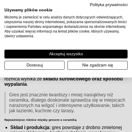
Uwaga:
przed użyciem sprawdź kartę techniczną producenta
Polityka prywatności
kleju, przygotuj podłoże zgodnie z wytycznymi (gruntowanie,
Używamy plików cookie
równość, suchość) i zachowaj zalecane proporcje wody oraz
Możemy je zamieścić w celu analizy danych dotyczących odwiedzających,
czasy schnięcia.
ulepszenia naszej strony internetowej, pokazania spersonalizowanych treści
i zapewnienia Państwu wspaniałego doświadczenia na stronie internetowej.
Aby uzyskać więcej informacji na temat plików cookie, których używamy,
otwórz ustawienia.
Czym różnią się płytki gresowe od ceramicznych?
Czym różnią się płytki gresowe od ceramicznych?
Akceptuj wszystko
Zarówno
płytki gresowe
, jak i
ceramiczne
są popularnym
Dostosuj
Nie zgadzam się
wyborem do wykończenia wnętrz, jednak różnią się
budową, właściwościami i zastosowaniem. Główna
różnica wynika ze
składu surowcowego oraz sposobu
wypalania
.
Gres jest znacznie twardszy i mniej nasiąkliwy niż
ceramika, dlatego doskonale sprawdza się w miejscach
narażonych na wilgoć i intensywne użytkowanie, takich
jak łazienki, kuchnie czy tarasy.
Najważniejsze różnice między gresem a ceramiką
Skład i produkcja:
gres powstaje z drobno zmielonej