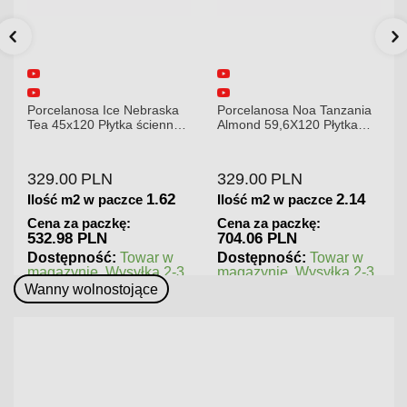
Porcelanosa Ice Nebraska
Porcelanosa Noa Tanzania
Tea 45x120 Płytka ścienna
Almond 59,6X120 Płytka
matowa
gresowa matowa
329.00
PLN
329.00
PLN
1.62
2.14
Ilość m2 w paczce
Ilość m2 w paczce
Cena za paczkę:
Cena za paczkę:
532.98 PLN
704.06 PLN
Dostępność:
Towar w
Dostępność:
Towar w
magazynie. Wysyłka 2-3
magazynie. Wysyłka 2-3
dni.
dni.
Wanny wolnostojące