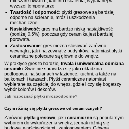
mieszanki kwarcu, kaolinu i skalenia, wypalanej w
wyższej temperaturze.
Twardość i odporność:
płytki gresowe są bardziej
odporne na ścieranie, mróz i uszkodzenia
mechaniczne.
Nasiąkliwość:
gres ma bardzo niską nasiąkliwość
(poniżej 0,5%), podczas gdy ceramika jest bardziej
porowata.
Zastosowanie:
gres można stosować zarówno
wewnątrz, jak i na zewnątrz budynków, natomiast płytki
ceramiczne polecane są głównie do wnętrz.
W praktyce gres to bardziej
trwała i uniwersalna odmiana
ceramiki
. Świetnie sprawdza się jako okładzina
podłogowa, na ścianach w łazience, kuchni, a także na
balkonach i tarasach. Płytki ceramiczne natomiast
wybierane są częściej do wnętrz, gdzie liczy się bogatszy
wybór kolorów i dekorów.
Jak rozpoznać płytki mrozoodporne?
Czym różnią się płytki gresowe od ceramicznych?
Zarówno
płytki gresowe
, jak i
ceramiczne
są popularnym
wyborem do wykończenia wnętrz, jednak różnią się
budową, właściwościami i zastosowaniem. Główna