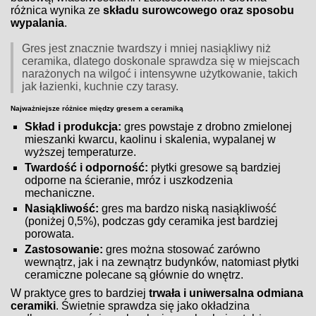
różnica wynika ze
składu surowcowego oraz sposobu
wypalania
.
Gres jest znacznie twardszy i mniej nasiąkliwy niż
ceramika, dlatego doskonale sprawdza się w miejscach
narażonych na wilgoć i intensywne użytkowanie, takich
jak łazienki, kuchnie czy tarasy.
Najważniejsze różnice między gresem a ceramiką
Skład i produkcja:
gres powstaje z drobno zmielonej
mieszanki kwarcu, kaolinu i skalenia, wypalanej w
wyższej temperaturze.
Twardość i odporność:
płytki gresowe są bardziej
odporne na ścieranie, mróz i uszkodzenia
mechaniczne.
Nasiąkliwość:
gres ma bardzo niską nasiąkliwość
(poniżej 0,5%), podczas gdy ceramika jest bardziej
porowata.
Zastosowanie:
gres można stosować zarówno
wewnątrz, jak i na zewnątrz budynków, natomiast płytki
ceramiczne polecane są głównie do wnętrz.
W praktyce gres to bardziej
trwała i uniwersalna odmiana
ceramiki
. Świetnie sprawdza się jako okładzina