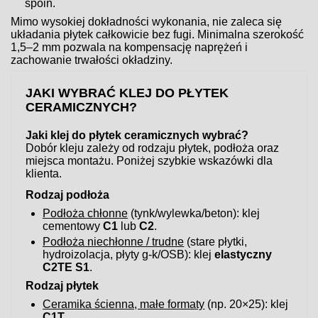
spoin.
Mimo wysokiej dokładności wykonania, nie zaleca się
układania płytek całkowicie bez fugi. Minimalna szerokość
1,5–2 mm pozwala na kompensację naprężeń i
zachowanie trwałości okładziny.
JAKI WYBRAĆ KLEJ DO PŁYTEK
CERAMICZNYCH?
Jaki klej do płytek ceramicznych wybrać?
Dobór kleju zależy od rodzaju płytek, podłoża oraz
miejsca montażu. Poniżej szybkie wskazówki dla
klienta.
Rodzaj podłoża
Podłoża chłonne
(tynk/wylewka/beton): klej
cementowy
C1
lub
C2
.
Podłoża niechłonne / trudne
(stare płytki,
hydroizolacja, płyty g-k/OSB): klej
elastyczny
C2TE S1
.
Rodzaj płytek
Ceramika ścienna, małe formaty
(np. 20×25): klej
C1T
.