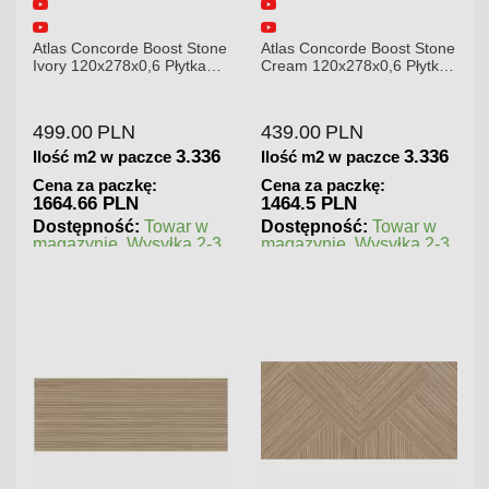
Atlas Concorde Boost Stone
Atlas Concorde Boost Stone
Ivory 120x278x0,6 Płytka
Cream 120x278x0,6 Płytka
Gresowa Matowa A6R8
Gresowa Matowa
499.00
PLN
439.00
PLN
3.336
3.336
Ilość m2 w paczce
Ilość m2 w paczce
Cena za paczkę:
Cena za paczkę:
1664.66 PLN
1464.5 PLN
Dostępność:
Towar w
Dostępność:
Towar w
magazynie. Wysyłka 2-3
magazynie. Wysyłka 2-3
dni.
dni.