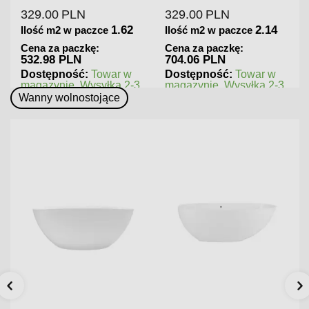
329.00
PLN
329.00
PLN
1.62
2.14
Ilość m2 w paczce
Ilość m2 w paczce
Cena za paczkę:
Cena za paczkę:
532.98 PLN
704.06 PLN
Dostępność:
Towar w
Dostępność:
Towar w
magazynie. Wysyłka 2-3
magazynie. Wysyłka 2-3
dni.
dni.
Wanny wolnostojące