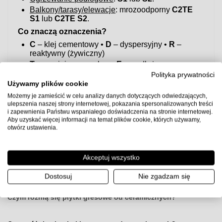
Balkony/tarasy/elewacje
: mrozoodporny
C2TE
S1
lub
C2TE S2
.
Co znaczą oznaczenia?
C
– klej cementowy •
D
– dyspersyjny •
R
–
reaktywny (żywiczny)
T
– zmniejszony spływ •
E
– wydłużony czas
otwarty
Polityka prywatności
S1/S2
– elastyczność (S2 > S1)
Używamy plików cookie
Możemy je zamieścić w celu analizy danych dotyczących odwiedzających,
Szybka rekomendacja
ulepszenia naszej strony internetowej, pokazania spersonalizowanych treści
Do większości zastosowań w łazience/kuchni i na
i zapewnienia Państwu wspaniałego doświadczenia na stronie internetowej.
ogrzewaniu podłogowym bezpiecznym wyborem jest
Aby uzyskać więcej informacji na temat plików cookie, których używamy,
klej elastyczny C2TE S1
.
otwórz ustawienia.
Uwaga:
przed użyciem sprawdź kartę techniczną producenta
kleju, przygotuj podłoże zgodnie z wytycznymi (gruntowanie,
równość, suchość) i zachowaj zalecane proporcje wody oraz
Akceptuj wszystko
czasy schnięcia.
Dostosuj
Nie zgadzam się
Czym różnią się płytki gresowe od ceramicznych?