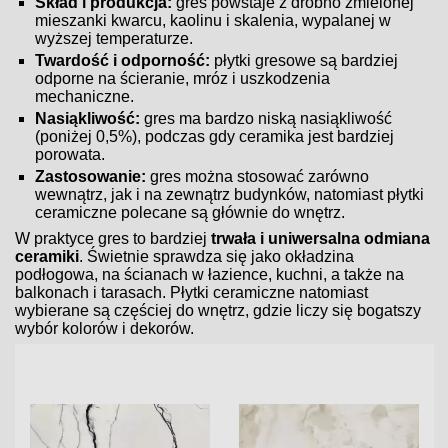
Skład i produkcja:
gres powstaje z drobno zmielonej
mieszanki kwarcu, kaolinu i skalenia, wypalanej w
wyższej temperaturze.
Twardość i odporność:
płytki gresowe są bardziej
odporne na ścieranie, mróz i uszkodzenia
mechaniczne.
Nasiąkliwość:
gres ma bardzo niską nasiąkliwość
(poniżej 0,5%), podczas gdy ceramika jest bardziej
porowata.
Zastosowanie:
gres można stosować zarówno
wewnątrz, jak i na zewnątrz budynków, natomiast płytki
ceramiczne polecane są głównie do wnętrz.
W praktyce gres to bardziej
trwała i uniwersalna odmiana
ceramiki
. Świetnie sprawdza się jako okładzina
podłogowa, na ścianach w łazience, kuchni, a także na
balkonach i tarasach. Płytki ceramiczne natomiast
wybierane są częściej do wnętrz, gdzie liczy się bogatszy
wybór kolorów i dekorów.