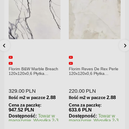
Florim B&W Marble Breach
Florim Reves De Rex Perle
120x120x0,6 Płytka
120x120x0,6 Płytka
Gresowa Wysoki Połysk
Gresowa Matowa
329.00
PLN
220.00
PLN
2.88
2.88
Ilość m2 w paczce
Ilość m2 w paczce
Cena za paczkę:
Cena za paczkę:
947.52 PLN
633.6 PLN
Dostępność:
Towar w
Dostępność:
Towar w
magazynie. Wysyłka 2-3
magazynie. Wysyłka 2-3
dni.
dni.