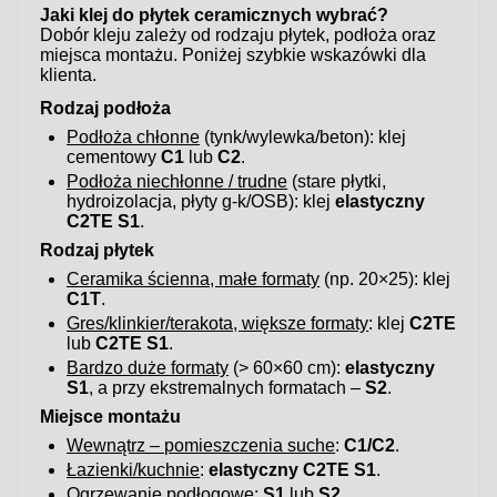
Jaki klej do płytek ceramicznych wybrać?
Dobór kleju zależy od rodzaju płytek, podłoża oraz
miejsca montażu. Poniżej szybkie wskazówki dla
klienta.
Rodzaj podłoża
Podłoża chłonne
(tynk/wylewka/beton): klej
cementowy
C1
lub
C2
.
Podłoża niechłonne / trudne
(stare płytki,
hydroizolacja, płyty g-k/OSB): klej
elastyczny
C2TE S1
.
Rodzaj płytek
Ceramika ścienna, małe formaty
(np. 20×25): klej
C1T
.
Gres/klinkier/terakota, większe formaty
: klej
C2TE
lub
C2TE S1
.
Bardzo duże formaty
(> 60×60 cm):
elastyczny
S1
, a przy ekstremalnych formatach –
S2
.
Miejsce montażu
Wewnątrz – pomieszczenia suche
:
C1/C2
.
Łazienki/kuchnie
:
elastyczny C2TE S1
.
Ogrzewanie podłogowe
:
S1
lub
S2
.