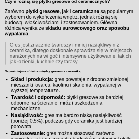
Czym różnią się płytki gresowe od ceramicznych?
Zarówno
płytki gresowe
, jak i
ceramiczne
są popularnym
wyborem do wykończenia wnętrz, jednak różnią się
budową, właściwościami i zastosowaniem. Główna
różnica wynika ze
składu surowcowego oraz sposobu
wypalania
.
Gres jest znacznie twardszy i mniej nasiąkliwy niż
ceramika, dlatego doskonale sprawdza się w miejscach
narażonych na wilgoć i intensywne użytkowanie, takich
jak łazienki, kuchnie czy tarasy.
Najważniejsze różnice między gresem a ceramiką
Skład i produkcja:
gres powstaje z drobno zmielonej
mieszanki kwarcu, kaolinu i skalenia, wypalanej w
wyższej temperaturze.
Twardość i odporność:
płytki gresowe są bardziej
odporne na ścieranie, mróz i uszkodzenia
mechaniczne.
Nasiąkliwość:
gres ma bardzo niską nasiąkliwość
(poniżej 0,5%), podczas gdy ceramika jest bardziej
porowata.
Zastosowanie:
gres można stosować zarówno
wewnątrz, jak i na zewnątrz budynków, natomiast płytki