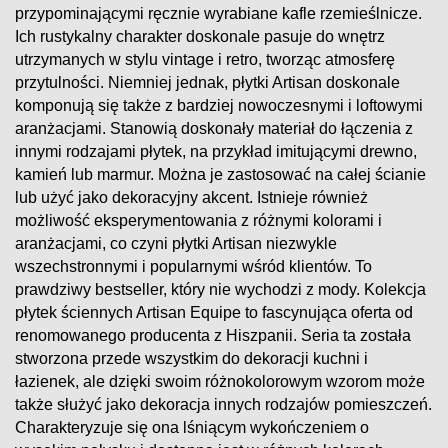
przypominającymi ręcznie wyrabiane kafle rzemieślnicze.
Ich rustykalny charakter doskonale pasuje do wnętrz
utrzymanych w stylu vintage i retro, tworząc atmosferę
przytulności. Niemniej jednak, płytki Artisan doskonale
komponują się także z bardziej nowoczesnymi i loftowymi
aranżacjami. Stanowią doskonały materiał do łączenia z
innymi rodzajami płytek, na przykład imitującymi drewno,
kamień lub marmur. Można je zastosować na całej ścianie
lub użyć jako dekoracyjny akcent. Istnieje również
możliwość eksperymentowania z różnymi kolorami i
aranżacjami, co czyni płytki Artisan niezwykle
wszechstronnymi i popularnymi wśród klientów. To
prawdziwy bestseller, który nie wychodzi z mody. Kolekcja
płytek ściennych Artisan Equipe to fascynująca oferta od
renomowanego producenta z Hiszpanii. Seria ta została
stworzona przede wszystkim do dekoracji kuchni i
łazienek, ale dzięki swoim różnokolorowym wzorom może
także służyć jako dekoracja innych rodzajów pomieszczeń.
Charakteryzuje się ona lśniącym wykończeniem o