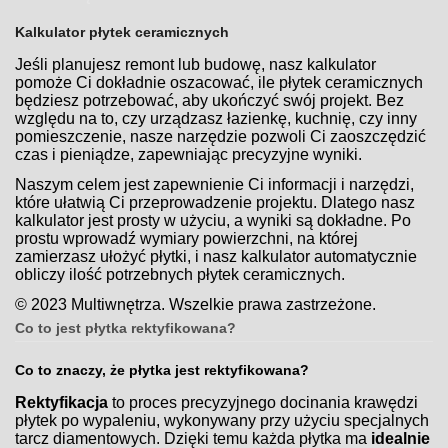
Kalkulator płytek ceramicznych
Jeśli planujesz remont lub budowę, nasz kalkulator
pomoże Ci dokładnie oszacować, ile płytek ceramicznych
będziesz potrzebować, aby ukończyć swój projekt. Bez
względu na to, czy urządzasz łazienkę, kuchnię, czy inny
pomieszczenie, nasze narzędzie pozwoli Ci zaoszczędzić
czas i pieniądze, zapewniając precyzyjne wyniki.
Naszym celem jest zapewnienie Ci informacji i narzędzi,
które ułatwią Ci przeprowadzenie projektu. Dlatego nasz
kalkulator jest prosty w użyciu, a wyniki są dokładne. Po
prostu wprowadź wymiary powierzchni, na której
zamierzasz ułożyć płytki, i nasz kalkulator automatycznie
obliczy ilość potrzebnych płytek ceramicznych.
© 2023 Multiwnętrza. Wszelkie prawa zastrzeżone.
Co to jest płytka rektyfikowana?
Co to znaczy, że płytka jest rektyfikowana?
Rektyfikacja
to proces precyzyjnego docinania krawędzi
płytek po wypaleniu, wykonywany przy użyciu specjalnych
tarcz diamentowych. Dzięki temu każda płytka ma
idealnie