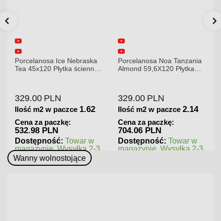
Porcelanosa Ice Nebraska
Porcelanosa Noa Tanzania
Tea 45x120 Płytka ścienna
Almond 59,6X120 Płytka
matowa
gresowa matowa
329.00
PLN
329.00
PLN
1.62
2.14
Ilość m2 w paczce
Ilość m2 w paczce
Cena za paczkę:
Cena za paczkę:
532.98 PLN
704.06 PLN
Dostępność:
Towar w
Dostępność:
Towar w
magazynie. Wysyłka 2-3
magazynie. Wysyłka 2-3
dni.
dni.
Wanny wolnostojące