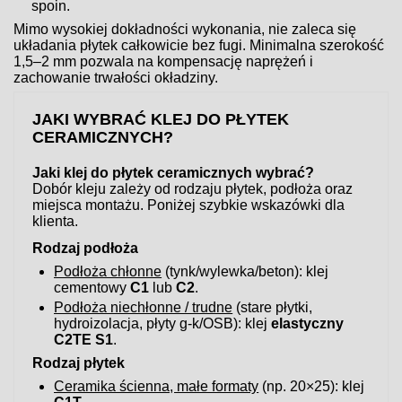
spoin.
Mimo wysokiej dokładności wykonania, nie zaleca się
układania płytek całkowicie bez fugi. Minimalna szerokość
1,5–2 mm pozwala na kompensację naprężeń i
zachowanie trwałości okładziny.
JAKI WYBRAĆ KLEJ DO PŁYTEK
CERAMICZNYCH?
Jaki klej do płytek ceramicznych wybrać?
Dobór kleju zależy od rodzaju płytek, podłoża oraz
miejsca montażu. Poniżej szybkie wskazówki dla
klienta.
Rodzaj podłoża
Podłoża chłonne
(tynk/wylewka/beton): klej
cementowy
C1
lub
C2
.
Podłoża niechłonne / trudne
(stare płytki,
hydroizolacja, płyty g-k/OSB): klej
elastyczny
C2TE S1
.
Rodzaj płytek
Ceramika ścienna, małe formaty
(np. 20×25): klej