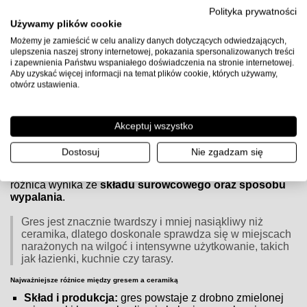
Uwaga:
przed użyciem sprawdź kartę techniczną producenta
Polityka prywatności
kleju, przygotuj podłoże zgodnie z wytycznymi (gruntowanie,
Używamy plików cookie
równość, suchość) i zachowaj zalecane proporcje wody oraz
Możemy je zamieścić w celu analizy danych dotyczących odwiedzających,
czasy schnięcia.
ulepszenia naszej strony internetowej, pokazania spersonalizowanych treści
i zapewnienia Państwu wspaniałego doświadczenia na stronie internetowej.
Aby uzyskać więcej informacji na temat plików cookie, których używamy,
otwórz ustawienia.
Czym różnią się płytki gresowe od ceramicznych?
Czym różnią się płytki gresowe od ceramicznych?
Akceptuj wszystko
Zarówno
płytki gresowe
, jak i
ceramiczne
są popularnym
Dostosuj
Nie zgadzam się
wyborem do wykończenia wnętrz, jednak różnią się
budową, właściwościami i zastosowaniem. Główna
różnica wynika ze
składu surowcowego oraz sposobu
wypalania
.
Gres jest znacznie twardszy i mniej nasiąkliwy niż
ceramika, dlatego doskonale sprawdza się w miejscach
narażonych na wilgoć i intensywne użytkowanie, takich
jak łazienki, kuchnie czy tarasy.
Najważniejsze różnice między gresem a ceramiką
Skład i produkcja:
gres powstaje z drobno zmielonej