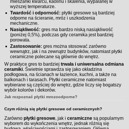
mieszanki kwarcu, kaolinu i skalenia, wypalanej w
wyższej temperaturze.
Twardość i odporność:
płytki gresowe są bardziej
odporne na ścieranie, mróz i uszkodzenia
mechaniczne.
Nasiąkliwość:
gres ma bardzo niską nasiąkliwość
(poniżej 0,5%), podczas gdy ceramika jest bardziej
porowata.
Zastosowanie:
gres można stosować zarówno
wewnątrz, jak i na zewnątrz budynków, natomiast płytki
ceramiczne polecane są głównie do wnętrz.
W praktyce gres to bardziej
trwała i uniwersalna odmiana
ceramiki
. Świetnie sprawdza się jako okładzina
podłogowa, na ścianach w łazience, kuchni, a także na
balkonach i tarasach. Płytki ceramiczne natomiast
wybierane są częściej do wnętrz, gdzie liczy się bogatszy
wybór kolorów i dekorów.
Jak rozpoznać płytki mrozoodporne?
Czym różnią się płytki gresowe od ceramicznych?
Zarówno
płytki gresowe
, jak i
ceramiczne
są popularnym
wyborem do wykończenia wnętrz, jednak różnią się
budową, właściwościami i zastosowaniem. Główna