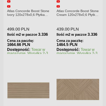
ne
Atlas Concorde Boost Stone
Atlas Concorde Brave
Cream 120x278x0,6 Płytka
Gypsum 75x75 Płytka
Gresowa Matowa
Gresowa
439.00
PLN
180.00
PLN
6
3.336
1.125
Ilość m2 w paczce
Ilość m2 w paczce
Cena za paczkę:
Cena za paczkę:
1464.5 PLN
202.5 PLN
Dostępność:
Towar w
Dostępność:
Towar w
3
magazynie. Wysyłka 2-3
magazynie. Wysyłka 2-3
dni.
dni.