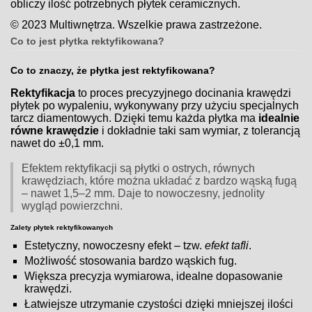
obliczy ilość potrzebnych płytek ceramicznych.
© 2023 Multiwnętrza. Wszelkie prawa zastrzeżone.
Co to jest płytka rektyfikowana?
Co to znaczy, że płytka jest rektyfikowana?
Rektyfikacja
to proces precyzyjnego docinania krawędzi
płytek po wypaleniu, wykonywany przy użyciu specjalnych
tarcz diamentowych. Dzięki temu każda płytka ma
idealnie
równe krawędzie
i dokładnie taki sam wymiar, z tolerancją
nawet do ±0,1 mm.
Efektem rektyfikacji są płytki o ostrych, równych
krawędziach, które można układać z bardzo wąską fugą
– nawet 1,5–2 mm. Daje to nowoczesny, jednolity
wygląd powierzchni.
Zalety płytek rektyfikowanych
Estetyczny, nowoczesny efekt – tzw.
efekt tafli
.
Możliwość stosowania bardzo wąskich fug.
Większa precyzja wymiarowa, idealne dopasowanie
krawędzi.
Łatwiejsze utrzymanie czystości dzięki mniejszej ilości