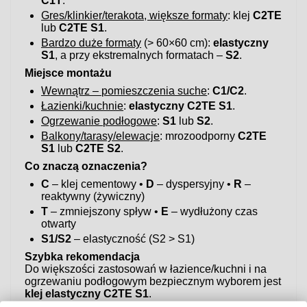
C1T
.
Gres/klinkier/terakota, większe formaty
: klej
C2TE
lub
C2TE S1
.
Bardzo duże formaty
(> 60×60 cm):
elastyczny
S1
, a przy ekstremalnych formatach –
S2
.
Miejsce montażu
Wewnątrz – pomieszczenia suche
:
C1/C2
.
Łazienki/kuchnie
:
elastyczny C2TE S1
.
Ogrzewanie podłogowe
:
S1
lub
S2
.
Balkony/tarasy/elewacje
: mrozoodporny
C2TE
S1
lub
C2TE S2
.
Co znaczą oznaczenia?
C
– klej cementowy •
D
– dyspersyjny •
R
–
reaktywny (żywiczny)
T
– zmniejszony spływ •
E
– wydłużony czas
otwarty
S1/S2
– elastyczność (S2 > S1)
Szybka rekomendacja
Do większości zastosowań w łazience/kuchni i na
ogrzewaniu podłogowym bezpiecznym wyborem jest
klej elastyczny C2TE S1
.