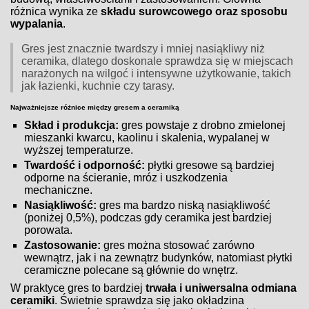
różnica wynika ze
składu surowcowego oraz sposobu
wypalania
.
Gres jest znacznie twardszy i mniej nasiąkliwy niż
ceramika, dlatego doskonale sprawdza się w miejscach
narażonych na wilgoć i intensywne użytkowanie, takich
jak łazienki, kuchnie czy tarasy.
Najważniejsze różnice między gresem a ceramiką
Skład i produkcja:
gres powstaje z drobno zmielonej
mieszanki kwarcu, kaolinu i skalenia, wypalanej w
wyższej temperaturze.
Twardość i odporność:
płytki gresowe są bardziej
odporne na ścieranie, mróz i uszkodzenia
mechaniczne.
Nasiąkliwość:
gres ma bardzo niską nasiąkliwość
(poniżej 0,5%), podczas gdy ceramika jest bardziej
porowata.
Zastosowanie:
gres można stosować zarówno
wewnątrz, jak i na zewnątrz budynków, natomiast płytki
ceramiczne polecane są głównie do wnętrz.
W praktyce gres to bardziej
trwała i uniwersalna odmiana
ceramiki
. Świetnie sprawdza się jako okładzina