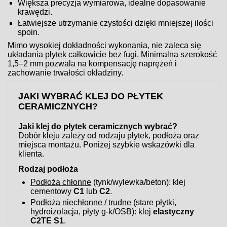
Większa precyzja wymiarowa, idealne dopasowanie
krawędzi.
Łatwiejsze utrzymanie czystości dzięki mniejszej ilości
spoin.
Mimo wysokiej dokładności wykonania, nie zaleca się
układania płytek całkowicie bez fugi. Minimalna szerokość
1,5–2 mm pozwala na kompensację naprężeń i
zachowanie trwałości okładziny.
JAKI WYBRAĆ KLEJ DO PŁYTEK
CERAMICZNYCH?
Jaki klej do płytek ceramicznych wybrać?
Dobór kleju zależy od rodzaju płytek, podłoża oraz
miejsca montażu. Poniżej szybkie wskazówki dla
klienta.
Rodzaj podłoża
Podłoża chłonne
(tynk/wylewka/beton): klej
cementowy
C1
lub
C2
.
Podłoża niechłonne / trudne
(stare płytki,
hydroizolacja, płyty g-k/OSB): klej
elastyczny
C2TE S1
.