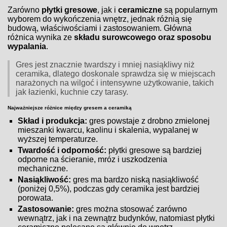
Zarówno
płytki gresowe
, jak i
ceramiczne
są popularnym
wyborem do wykończenia wnętrz, jednak różnią się
budową, właściwościami i zastosowaniem. Główna
różnica wynika ze
składu surowcowego oraz sposobu
wypalania
.
Gres jest znacznie twardszy i mniej nasiąkliwy niż
ceramika, dlatego doskonale sprawdza się w miejscach
narażonych na wilgoć i intensywne użytkowanie, takich
jak łazienki, kuchnie czy tarasy.
Najważniejsze różnice między gresem a ceramiką
Skład i produkcja:
gres powstaje z drobno zmielonej
mieszanki kwarcu, kaolinu i skalenia, wypalanej w
wyższej temperaturze.
Twardość i odporność:
płytki gresowe są bardziej
odporne na ścieranie, mróz i uszkodzenia
mechaniczne.
Nasiąkliwość:
gres ma bardzo niską nasiąkliwość
(poniżej 0,5%), podczas gdy ceramika jest bardziej
porowata.
Zastosowanie:
gres można stosować zarówno
wewnątrz, jak i na zewnątrz budynków, natomiast płytki