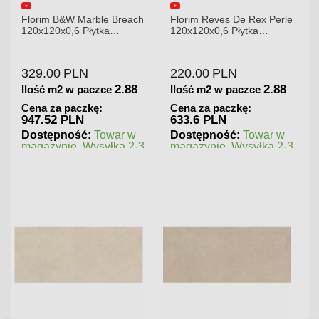
Florim B&W Marble Breach
Florim Reves De Rex Perle
120x120x0,6 Płytka
120x120x0,6 Płytka
Gresowa Wysoki Połysk
Gresowa Matowa
329.00
PLN
220.00
PLN
2.88
2.88
Ilość m2 w paczce
Ilość m2 w paczce
Cena za paczkę:
Cena za paczkę:
947.52 PLN
633.6 PLN
Dostępność:
Towar w
Dostępność:
Towar w
magazynie. Wysyłka 2-3
magazynie. Wysyłka 2-3
dni.
dni.