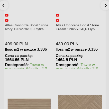
Atlas Concorde Boost Stone
Atlas Concorde Brave
Cream 120x278x0,6 Płytka
Gypsum 75x75 Płytka
Gresowa Matowa
Gresowa
439.00
PLN
180.00
PLN
3.336
1.125
Ilość m2 w paczce
Ilość m2 w paczce
Cena za paczkę:
Cena za paczkę:
1464.5 PLN
202.5 PLN
Dostępność:
Towar w
Dostępność:
Towar w
magazynie. Wysyłka 2-3
magazynie. Wysyłka 2-3
dni.
dni.