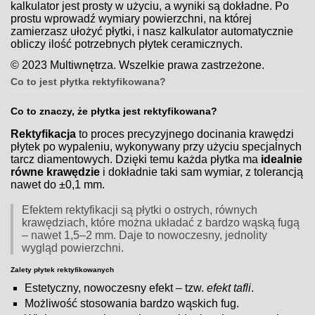
kalkulator jest prosty w użyciu, a wyniki są dokładne. Po
prostu wprowadź wymiary powierzchni, na której
zamierzasz ułożyć płytki, i nasz kalkulator automatycznie
obliczy ilość potrzebnych płytek ceramicznych.
© 2023 Multiwnętrza. Wszelkie prawa zastrzeżone.
Co to jest płytka rektyfikowana?
Co to znaczy, że płytka jest rektyfikowana?
Rektyfikacja
to proces precyzyjnego docinania krawędzi
płytek po wypaleniu, wykonywany przy użyciu specjalnych
tarcz diamentowych. Dzięki temu każda płytka ma
idealnie
równe krawędzie
i dokładnie taki sam wymiar, z tolerancją
nawet do ±0,1 mm.
Efektem rektyfikacji są płytki o ostrych, równych
krawędziach, które można układać z bardzo wąską fugą
– nawet 1,5–2 mm. Daje to nowoczesny, jednolity
wygląd powierzchni.
Zalety płytek rektyfikowanych
Estetyczny, nowoczesny efekt – tzw.
efekt tafli
.
Możliwość stosowania bardzo wąskich fug.