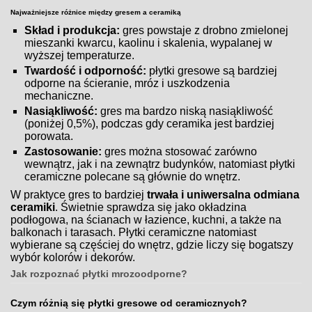
Najważniejsze różnice między gresem a ceramiką
Skład i produkcja:
gres powstaje z drobno zmielonej
mieszanki kwarcu, kaolinu i skalenia, wypalanej w
wyższej temperaturze.
Twardość i odporność:
płytki gresowe są bardziej
odporne na ścieranie, mróz i uszkodzenia
mechaniczne.
Nasiąkliwość:
gres ma bardzo niską nasiąkliwość
(poniżej 0,5%), podczas gdy ceramika jest bardziej
porowata.
Zastosowanie:
gres można stosować zarówno
wewnątrz, jak i na zewnątrz budynków, natomiast płytki
ceramiczne polecane są głównie do wnętrz.
W praktyce gres to bardziej
trwała i uniwersalna odmiana
ceramiki
. Świetnie sprawdza się jako okładzina
podłogowa, na ścianach w łazience, kuchni, a także na
balkonach i tarasach. Płytki ceramiczne natomiast
wybierane są częściej do wnętrz, gdzie liczy się bogatszy
wybór kolorów i dekorów.
Jak rozpoznać płytki mrozoodporne?
Czym różnią się płytki gresowe od ceramicznych?