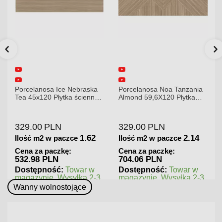
Porcelanosa Noa Tanzania
Porcelanosa Karachi Grey
Almond 59,6X120 Płytka
120x120x8,5mm płytka
gresowa matowa
gresowa mat
329.00
PLN
379.00
PLN
2.14
1.44
Ilość m2 w paczce
Ilość m2 w paczce
Cena za paczkę:
Cena za paczkę:
704.06 PLN
545.76 PLN
Dostępność:
Towar w
Dostępność:
Towar w
magazynie. Wysyłka 2-3
magazynie. Wysyłka 2-3
dni.
dni.
Wanny wolnostojące