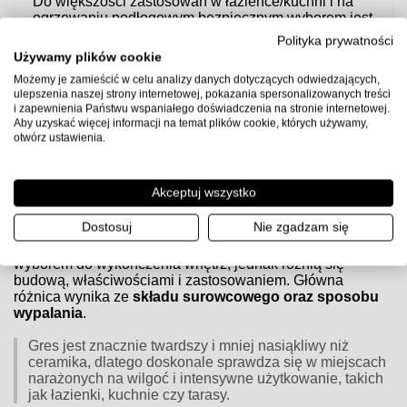
Do większości zastosowań w łazience/kuchni i na
ogrzewaniu podłogowym bezpiecznym wyborem jest
klej elastyczny C2TE S1
.
Polityka prywatności
Używamy plików cookie
Uwaga:
przed użyciem sprawdź kartę techniczną producenta
kleju, przygotuj podłoże zgodnie z wytycznymi (gruntowanie,
Możemy je zamieścić w celu analizy danych dotyczących odwiedzających,
ulepszenia naszej strony internetowej, pokazania spersonalizowanych treści
równość, suchość) i zachowaj zalecane proporcje wody oraz
i zapewnienia Państwu wspaniałego doświadczenia na stronie internetowej.
czasy schnięcia.
Aby uzyskać więcej informacji na temat plików cookie, których używamy,
otwórz ustawienia.
Czym różnią się płytki gresowe od ceramicznych?
Akceptuj wszystko
Czym różnią się płytki gresowe od ceramicznych?
Dostosuj
Nie zgadzam się
Zarówno
płytki gresowe
, jak i
ceramiczne
są popularnym
wyborem do wykończenia wnętrz, jednak różnią się
budową, właściwościami i zastosowaniem. Główna
różnica wynika ze
składu surowcowego oraz sposobu
wypalania
.
Gres jest znacznie twardszy i mniej nasiąkliwy niż
ceramika, dlatego doskonale sprawdza się w miejscach
narażonych na wilgoć i intensywne użytkowanie, takich
jak łazienki, kuchnie czy tarasy.