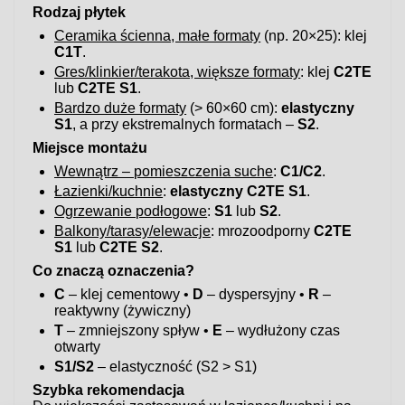
Rodzaj płytek
Ceramika ścienna, małe formaty
(np. 20×25): klej
C1T
.
Gres/klinkier/terakota, większe formaty
: klej
C2TE
lub
C2TE S1
.
Bardzo duże formaty
(> 60×60 cm):
elastyczny
S1
, a przy ekstremalnych formatach –
S2
.
Miejsce montażu
Wewnątrz – pomieszczenia suche
:
C1/C2
.
Łazienki/kuchnie
:
elastyczny C2TE S1
.
Ogrzewanie podłogowe
:
S1
lub
S2
.
Balkony/tarasy/elewacje
: mrozoodporny
C2TE
S1
lub
C2TE S2
.
Co znaczą oznaczenia?
C
– klej cementowy •
D
– dyspersyjny •
R
–
reaktywny (żywiczny)
T
– zmniejszony spływ •
E
– wydłużony czas
otwarty
S1/S2
– elastyczność (S2 > S1)
Szybka rekomendacja