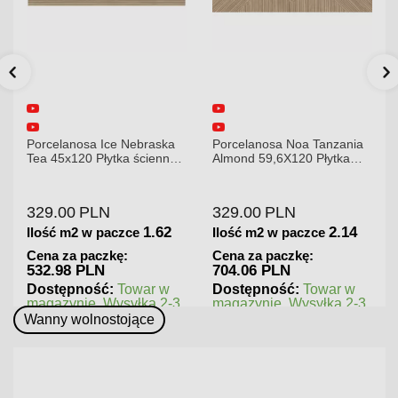
Porcelanosa Ice Nebraska
Porcelanosa Noa Tanzania
Tea 45x120 Płytka ścienna
Almond 59,6X120 Płytka
matowa
gresowa matowa
329.00
PLN
329.00
PLN
1.62
2.14
Ilość m2 w paczce
Ilość m2 w paczce
Cena za paczkę:
Cena za paczkę:
532.98 PLN
704.06 PLN
Dostępność:
Towar w
Dostępność:
Towar w
magazynie. Wysyłka 2-3
magazynie. Wysyłka 2-3
dni.
dni.
Wanny wolnostojące