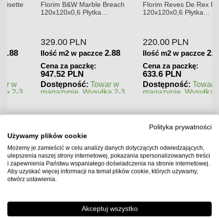
Florim B&W Marble Breach
Florim Reves De Rex Perle
120x120x0,6 Płytka
120x120x0,6 Płytka
Gresowa Wysoki Połysk
Gresowa Matowa
329.00
PLN
220.00
PLN
2.88
2.88
Ilość m2 w paczce
Ilość m2 w paczce
Cena za paczkę:
Cena za paczkę:
947.52 PLN
633.6 PLN
Dostępność:
Towar w
Dostępność:
Towar w
magazynie. Wysyłka 2-3
magazynie. Wysyłka 2-3
dni.
dni.
Polityka prywatności
Używamy plików cookie
Możemy je zamieścić w celu analizy danych dotyczących odwiedzających,
ulepszenia naszej strony internetowej, pokazania spersonalizowanych treści
i zapewnienia Państwu wspaniałego doświadczenia na stronie internetowej.
Aby uzyskać więcej informacji na temat plików cookie, których używamy,
otwórz ustawienia.
Akceptuj wszystko