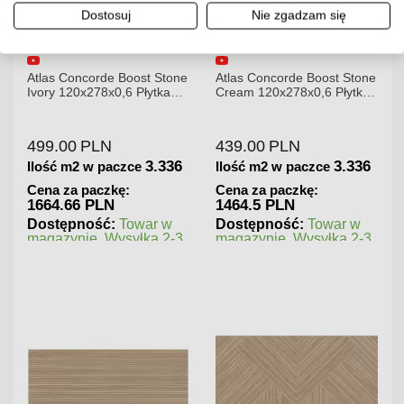
Dostosuj
Nie zgadzam się
Atlas Concorde Boost Stone
Atlas Concorde Boost Stone
Ivory 120x278x0,6 Płytka
Cream 120x278x0,6 Płytka
Gresowa Matowa A6R8
Gresowa Matowa
499.00
PLN
439.00
PLN
3.336
3.336
Ilość m2 w paczce
Ilość m2 w paczce
Cena za paczkę:
Cena za paczkę:
1664.66 PLN
1464.5 PLN
Dostępność:
Towar w
Dostępność:
Towar w
magazynie. Wysyłka 2-3
magazynie. Wysyłka 2-3
dni.
dni.