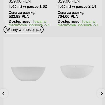
329.00
PLN
329.00
PLN
1.62
2.14
Ilość m2 w paczce
Ilość m2 w paczce
Cena za paczkę:
Cena za paczkę:
532.98 PLN
704.06 PLN
Dostępność:
Towar w
Dostępność:
Towar w
magazynie. Wysyłka 2-3
magazynie. Wysyłka 2-3
dni.
dni.
Wanny wolnostojące