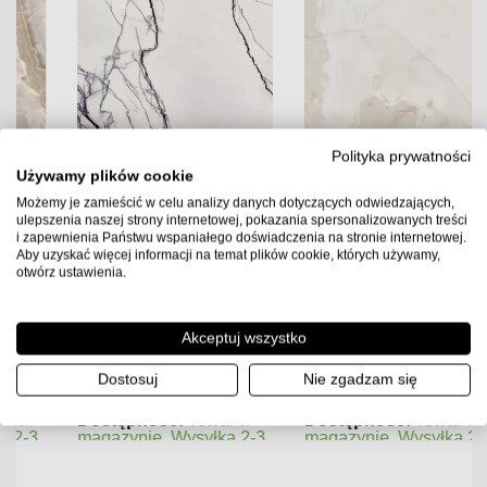
Polityka prywatności
Używamy plików cookie
Możemy je zamieścić w celu analizy danych dotyczących odwiedzających,
ulepszenia naszej strony internetowej, pokazania spersonalizowanych treści
i zapewnienia Państwu wspaniałego doświadczenia na stronie internetowej.
Florim B&W Marble Breach
Florim Reves De Rex Perle
Aby uzyskać więcej informacji na temat plików cookie, których używamy,
120x120x0,6 Płytka
120x120x0,6 Płytka
otwórz ustawienia.
Gresowa Wysoki Połysk
Gresowa Matowa
329.00
PLN
220.00
PLN
Akceptuj wszystko
2.88
2.88
Ilość m2 w paczce
Ilość m2 w paczce
Cena za paczkę:
Cena za paczkę:
Dostosuj
Nie zgadzam się
947.52 PLN
633.6 PLN
Dostępność:
Towar w
Dostępność:
Towar w
magazynie. Wysyłka 2-3
magazynie. Wysyłka 2-3
dni.
dni.