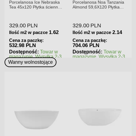
braska
Porcelanosa Noa Tanzania
Porcelanosa Karachi Gr
ścienna
Almond 59,6X120 Płytka
120x120x8,5mm płytka
gresowa matowa
gresowa mat
329.00
PLN
379.00
PLN
1.62
2.14
1.4
Ilość m2 w paczce
Ilość m2 w paczce
Cena za paczkę:
Cena za paczkę:
704.06 PLN
545.76 PLN
ar w
Dostępność:
Towar w
Dostępność:
Towar 
ka 2-3
magazynie. Wysyłka 2-3
magazynie. Wysyłka 2
dni.
dni.
Wanny wolnostojące