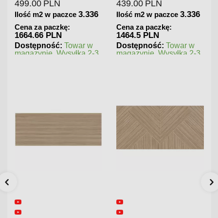
439.00
PLN
180.00
PLN
6
3.336
1.125
Ilość m2 w paczce
Ilość m2 w paczce
Cena za paczkę:
Cena za paczkę:
1464.5 PLN
202.5 PLN
Dostępność:
Towar w
Dostępność:
Towar w
3
magazynie. Wysyłka 2-3
magazynie. Wysyłka 2-3
dni.
dni.