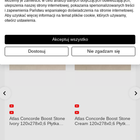
Możemy je zamieścić w celu analizy danych dotyczących odwiedzających,
Dostępność:
Towar w
Dostępność:
Towar w
ulepszenia naszej strony internetowej, pokazania spersonalizowanych treści
magazynie. Wysyłka 2-3
magazynie. Wysyłka 2-3
i zapewnienia Państwu wspaniałego doświadczenia na stronie internetowej.
dni.
dni.
Aby uzyskać więcej informacji na temat plików cookie, których używamy,
otwórz ustawienia.
Akceptuj wszystko
Dostosuj
Nie zgadzam się
ne
Atlas Concorde Boost Stone
Atlas Concorde Brave
Cream 120x278x0,6 Płytka
Gypsum 75x75 Płytka
Gresowa Matowa
Gresowa