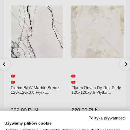
Florim B&W Marble Breach
Florim Reves De Rex Perle
120x120x0,6 Płytka
120x120x0,6 Płytka
Gresowa Wysoki Połysk
Gresowa Matowa
329.00
PLN
220.00
PLN
2.88
2.88
Ilość m2 w paczce
Ilość m2 w paczce
Polityka prywatności
Używamy plików cookie
Cena za paczkę:
Cena za paczkę:
947.52 PLN
633.6 PLN