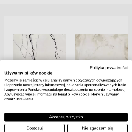
Polityka prywatności
Używamy plików cookie
Możemy je zamieścić w celu analizy danych dotyczących odwiedzających,
ulepszenia naszej strony internetowej, pokazania spersonalizowanych treści
i zapewnienia Państwu wspaniałego doświadczenia na stronie internetowej.
Aby uzyskać więcej informacji na temat plików cookie, których używamy,
otwórz ustawienia.
Florim B&W Marble Breach
Florim Reves De Rex Perle
Akceptuj wszystko
120x120x0,6 Płytka
120x120x0,6 Płytka
Gresowa Wysoki Połysk
Gresowa Matowa
Dostosuj
Nie zgadzam się