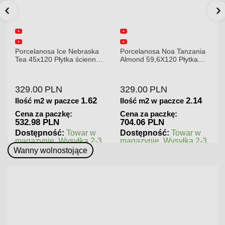
ebraska
Porcelanosa Noa Tanzania
Porcelanosa Karachi Gr
ścienna
Almond 59,6X120 Płytka
120x120x8,5mm płytka
gresowa matowa
gresowa mat
329.00
PLN
379.00
PLN
1.62
2.14
1.
e
Ilość m2 w paczce
Ilość m2 w paczce
Cena za paczkę:
Cena za paczkę:
704.06 PLN
545.76 PLN
war w
Dostępność:
Towar w
Dostępność:
Towar 
łka 2-3
magazynie. Wysyłka 2-3
magazynie. Wysyłka 
dni.
dni.
Wanny wolnostojące