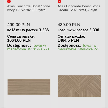
Stone
Atlas Concorde Boost Stone
Atlas Concorde Brave
tka
Cream 120x278x0,6 Płytka
Gypsum 75x75 Płytka
8
Gresowa Matowa
Gresowa
439.00
PLN
180.00
PLN
.336
3.336
1.125
Ilość m2 w paczce
Ilość m2 w paczce
Cena za paczkę:
Cena za paczkę:
1464.5 PLN
202.5 PLN
 w
Dostępność:
Towar w
Dostępność:
Towar w
 2-3
magazynie. Wysyłka 2-3
magazynie. Wysyłka 2-3
dni.
dni.