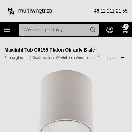
+48 12 211 21 55
0
Maxlight Tub C0155 Plafon Okrągły Biały
/
/
/
/
Strona główna
Oświetlenie
Oświetlenie Wewnętrzne
Lampy sufitowe