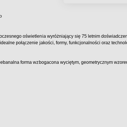
o
woczesnego oświetlenia wyróżniający się 75 letnim doświadczen
dealne połączenie jakości, formy, funkcjonalności oraz technol
. Niebanalna forma wzbogacona wyciętym, geometrycznym wzorem