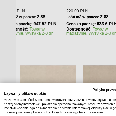
329.00
PLN
250.00
PLN
2.14
Ilość m2 w paczce
Ilość m2 w paczc
 PLN
704.06 PLN
Cena za paczkę:
Cena za paczkę:
a
 czas
Dostępność:
Towar w
Dostępność:
To
magazynie. Wysyłka 2-3 dni.
zamówienie. Zapy
realizacji
Polityka prywa
Używamy plików cookie
Możemy je zamieścić w celu analizy danych dotyczących odwiedzających, ulep
naszej strony internetowej, pokazania spersonalizowanych treści i zapewnienia
Państwu wspaniałego doświadczenia na stronie internetowej. Aby uzyskać więc
informacji na temat plików cookie, których używamy, otwórz ustawienia.