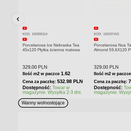
KOD:
100337415
KOD:
100309223
 Tea
Porcelanosa Noa Tanzania
Porcelanosa Karach
atowa
Almond 59,6X120 Płytka gresowa
120x120x8,5mm pły
matowa
mat
329.00
PLN
379.00
PLN
2.14
Ilość m2 w paczce
Ilość m2 w paczc
8 PLN
704.06 PLN
5
Cena za paczkę:
Cena za paczkę:
Dostępność:
Towar w
Dostępność:
To
 dni.
magazynie. Wysyłka 2-3 dni.
magazynie. Wysył
Wanny wolnostojące