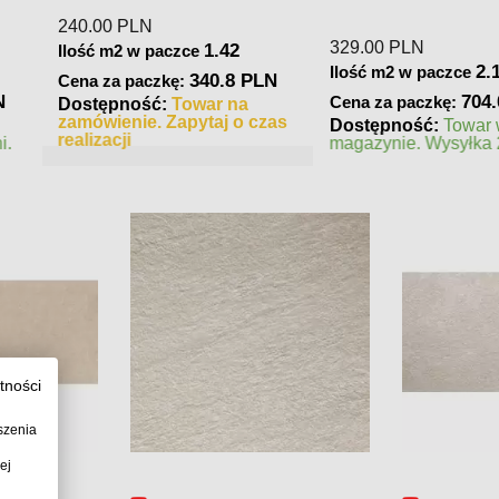
245.00
PLN
379.00
PLN
1.28
1.62
e
Ilość m2 w paczce
Ilość m2 w 
320 PLN
396.9 PLN
Cena za paczkę:
Cena za pac
war na
Dostępność:
Towar na
Dostępnoś
taj o czas
zamówienie. Zapytaj o czas
magazynie. 
realizacji
tności
szenia
ej