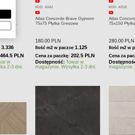
KOD:
A7G5
KOD:
AXAK
ave Gypsum
Atlas Concorde Brave Gypsum
Atlas Concor
owa
75x150 Płytka Gresowa
75x75 Płytka
280.00
PLN
249.00
PLN
1.125
1.125
e
Ilość m2 w paczce
Ilość m2 w 
02.5 PLN
315 PLN
Cena za paczkę:
Cena za pac
war w
Dostępność:
Towar w
Dostępnoś
ka 2-3 dni.
magazynie. Wysyłka 2-3 dni.
zamówienie
realizacji