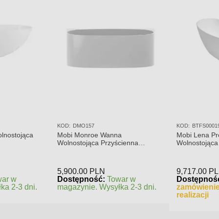
KOD:
DMO157
KOD:
BTFS0001
lnostojąca
Mobi Monroe Wanna
Mobi Lena P
Wolnostojąca Przyścienna
Wolnostojąca
158x86x58
Połysk BTF
5,900.00
PLN
9,717.00
P
war w
Dostępność:
Towar w
Dostępnoś
ka 2-3 dni.
magazynie. Wysyłka 2-3 dni.
zamówienie
realizacji