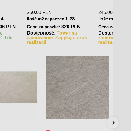
149.0
239.00
PLN
Ilość 
1.44
Ilość m2 w paczce
Cena 
1.44
paczce
344.16 PLN
Cena za paczkę:
Dostę
545.76 PLN
zkę:
zamów
Dostępność:
Towar na
realiza
zamówienie. Zapytaj o czas
ć:
Towar w
realizacji
Wysyłka 2-3 dni.