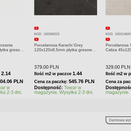
KOD:
100214820
KOD:
100323039
i Grey
Porcelanosa Spiga Bottega
Porcelanosa 
tka gresowa
Caliza 45x120 Płytka Ścienna
80x80 Płytka
Matowa
Podłogowa
329.00
PLN
250.00
PLN
1.44
1.62
e
Ilość m2 w paczce
Ilość m2 w 
45.76 PLN
532.98 PLN
Cena za paczkę:
Cena za pac
war w
Dostępność:
Towar w
Dostępnoś
ka 2-3 dni.
magazynie. Wysyłka 2-3 dni.
zamówienie
realizacji
Darmowa wys