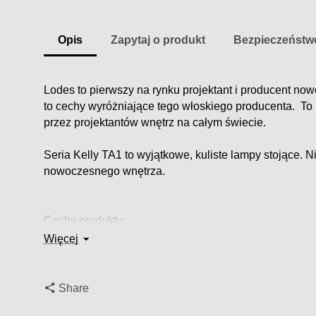
Opis
Zapytaj o produkt
Bezpieczeństw
Lodes to pierwszy na rynku projektant i producent no
to cechy wyróżniające tego włoskiego producenta. To i
przez projektantów wnętrz na całym świecie.
Seria Kelly TA1 to wyjątkowe, kuliste lampy stojące
nowoczesnego wnętrza.
Cechy produktu:
Więcej
Wysokość: 40 cm.
Średnica : 40 cm.
Share
Moc: 3 X 46W E27 Eco Classic A60