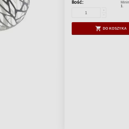
Ilość:
Minim
1
.
+
−
DO KOSZYKA