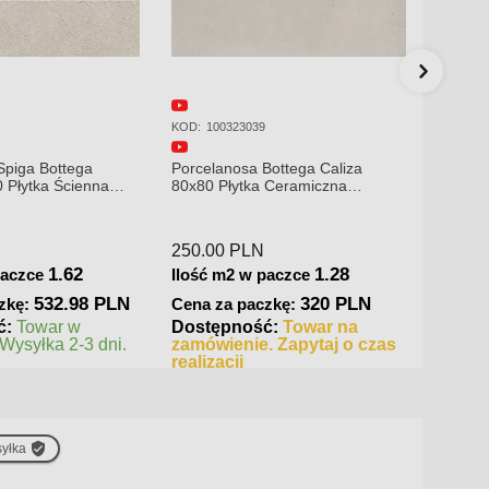
KOD:
100214661
KOD:
10
Bottega Caliza
Porcelanosa Bottega Caliza
Porcel
 Ceramiczna
45x120 Płytka Ścienna Matowa
45x120
309.00
PLN
250.0
1.28
1.62
paczce
Ilość m2 w paczce
Ilość 
320 PLN
500.58 PLN
zkę:
Cena za paczkę:
Cena 
ć:
Towar na
Dostępność:
Towar w
Dostę
. Zapytaj o czas
magazynie. Wysyłka 2-3 dni.
zamów
realiza
yłka