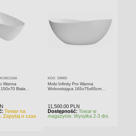
9C00G110A
KOD:
D8905
ro Wanna
Mobi Infinity Pro Wanna
 150x70 Biała
Wolnostojąca 165x75x65cm
S00019C00G110A
D8905
LN
11,500.00
PLN
ć:
Towar na
Dostępność:
Towar w
. Zapytaj o czas
magazynie. Wysyłka 2-3 dni.