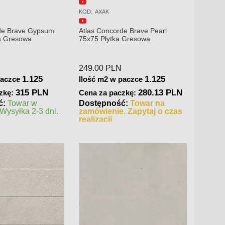
KOD:
A6QU
KOD:
AX
de Brave Pearl
Atlas Concorde Boost Stone
Atlas 
 Gresowa
Cream 120x120x0,9 Płytka
75x150
Gresowa Matowa A6QU
290.00
PLN
280.0
1.125
2.88
paczce
Ilość m2 w paczce
Ilość 
280.13 PLN
835.2 PLN
zkę:
Cena za paczkę:
Cena 
ć:
Towar na
Dostępność:
Towar w
Dostę
. Zapytaj o czas
magazynie. Wysyłka 2-3 dni.
magazy