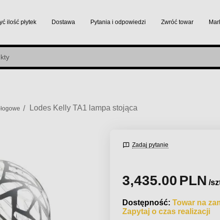
yć ilość płytek
Dostawa
Pytania i odpowiedzi
Zwróć towar
Mar
Lodes Kelly TA1 lampa stojąca
/
dłogowe
Zadaj pytanie
3,435.00
PLN
/sz
Dostępność:
Towar na za
Zapytaj o czas realizacji