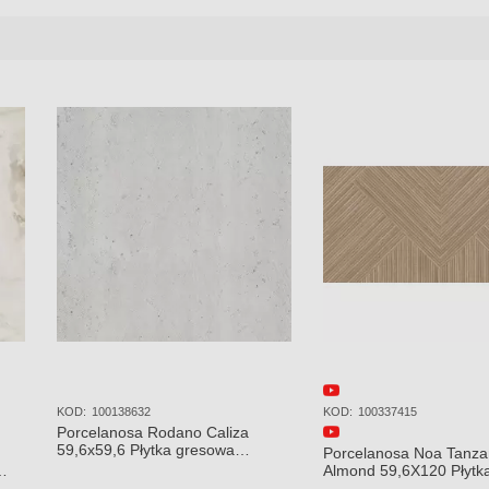
KOD:
P35800731
KOD:
100309223
a Caliza
Porcelanosa Prada Acero 45x120
Porcelanosa 
iczna
Płytka Ceramiczna Ścienna
120x120x8,5
mat