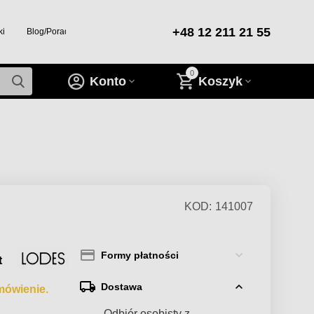
+48 12 211 21 55
ki
Blog/Porady/Inspiracje
0
Konto
Koszyk
KOD:
141007
Formy płatności
t
Dostawa
mówienie.
— Odbiór osobisty z