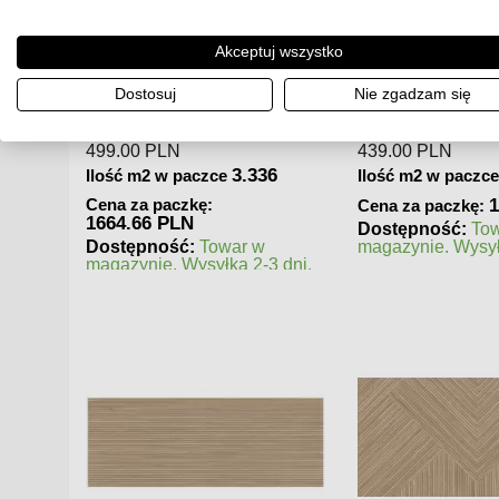
KOD:
A6R9
KOD:
AXAJ
Akceptuj wszystko
e Ivory
Atlas Concorde Boost Stone
Atlas Concorde Br
owa
Cream 120x278x0,6 Płytka
75x75 Płytka Gres
Dostosuj
Nie zgadzam się
Gresowa Matowa
439.00
PLN
180.00
PLN
6
3.336
Ilość m2 w paczce
Ilość m2 w paczc
1464.5 PLN
2
Cena za paczkę:
Cena za paczkę:
Dostępność:
Towar w
Dostępność:
To
magazynie. Wysyłka 2-3 dni.
magazynie. Wysył
 dni.