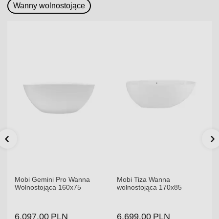
dni.
dni.
Wanny wolnostojące
Mobi Gemini Pro Wanna
Mobi Tiza Wanna
Wolnostojąca 160x75
wolnostojąca 170x85
6,097.00
PLN
6,699.00
PLN