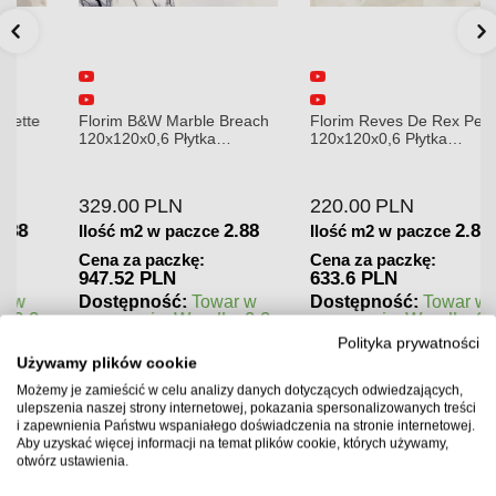
Florim B&W Marble Breach
Florim Reves De Rex Perle
120x120x0,6 Płytka
120x120x0,6 Płytka
Gresowa Wysoki Połysk
Gresowa Matowa
329.00
PLN
220.00
PLN
2.88
2.88
Ilość m2 w paczce
Ilość m2 w paczce
Cena za paczkę:
Cena za paczkę:
947.52 PLN
633.6 PLN
Dostępność:
Towar w
Dostępność:
Towar w
magazynie. Wysyłka 2-3
magazynie. Wysyłka 2-3
dni.
dni.
Polityka prywatności
Używamy plików cookie
Możemy je zamieścić w celu analizy danych dotyczących odwiedzających,
ulepszenia naszej strony internetowej, pokazania spersonalizowanych treści
i zapewnienia Państwu wspaniałego doświadczenia na stronie internetowej.
Aby uzyskać więcej informacji na temat plików cookie, których używamy,
otwórz ustawienia.