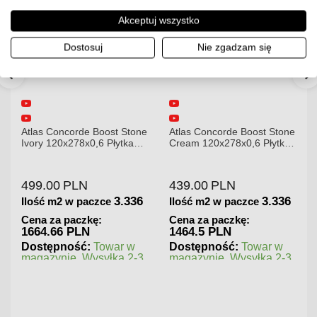
Akceptuj wszystko
Dostosuj
Nie zgadzam się
Atlas Concorde Boost Stone
Atlas Concorde Boost Stone
Ivory 120x278x0,6 Płytka
Cream 120x278x0,6 Płytka
Gresowa Matowa A6R8
Gresowa Matowa
499.00
PLN
439.00
PLN
3.336
3.336
Ilość m2 w paczce
Ilość m2 w paczce
Cena za paczkę:
Cena za paczkę:
1664.66 PLN
1464.5 PLN
Dostępność:
Towar w
Dostępność:
Towar w
magazynie. Wysyłka 2-3
magazynie. Wysyłka 2-3
dni.
dni.