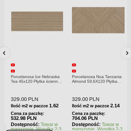
Porcelanosa Ice Nebraska
Porcelanosa Noa Tanzania
Tea 45x120 Płytka ścienna
Almond 59,6X120 Płytka
matowa
gresowa matowa
329.00
PLN
329.00
PLN
1.62
2.14
Ilość m2 w paczce
Ilość m2 w paczce
Cena za paczkę:
Cena za paczkę:
532.98 PLN
704.06 PLN
Dostępność:
Towar w
Dostępność:
Towar w
magazynie. Wysyłka 2-3
magazynie. Wysyłka 2-3