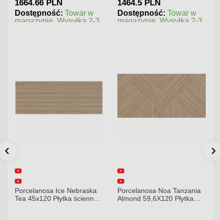
1464.5 PLN
202.5 PLN
Dostępność:
Towar w
Dostępność:
Towar w
magazynie. Wysyłka 2-3
magazynie. Wysyłka 2-3
dni.
dni.
Porcelanosa Noa Tanzania
Porcelanosa Karachi Grey
a
Almond 59,6X120 Płytka
120x120x8,5mm płytka
gresowa matowa
gresowa mat