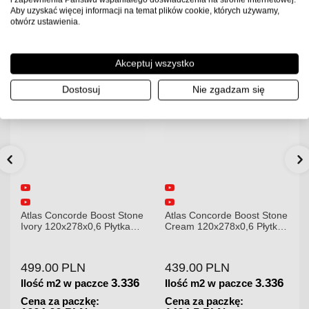
Aby uzyskać więcej informacji na temat plików cookie, których używamy,
otwórz ustawienia.
Akceptuj wszystko
Dostosuj
Nie zgadzam się
Atlas Concorde Boost Stone
Atlas Concorde Brave
Cream 120x278x0,6 Płytka
Gypsum 75x75 Płytka
Gresowa Matowa
Gresowa
439.00
PLN
180.00
PLN
3.336
1.125
Ilość m2 w paczce
Ilość m2 w paczce
Cena za paczkę:
Cena za paczkę: