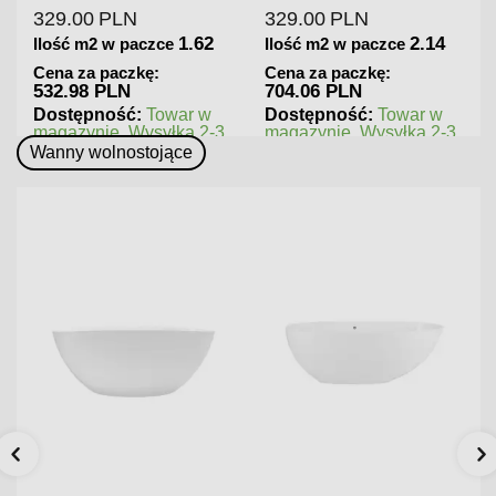
329.00
PLN
379.00
PLN
2.14
1.44
Ilość m2 w paczce
Ilość m2 w paczce
Cena za paczkę:
Cena za paczkę:
704.06 PLN
545.76 PLN
Dostępność:
Towar w
Dostępność:
Towar w
3
magazynie. Wysyłka 2-3
magazynie. Wysyłka 2-3
dni.
dni.
Wanny wolnostojące