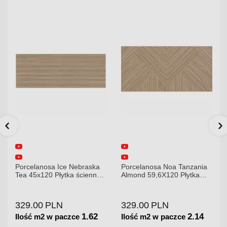
 Nebraska
Porcelanosa Noa Tanzania
Porcelanosa Karachi
ka ścienna
Almond 59,6X120 Płytka
120x120x8,5mm płyt
gresowa matowa
gresowa mat
329.00
PLN
379.00
PLN
1.62
2.14
zce
Ilość m2 w paczce
Ilość m2 w paczce