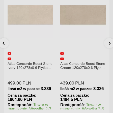
e
Atlas Concorde Boost Stone
Atlas Concorde Brave
Cream 120x278x0,6 Płytka
Gypsum 75x75 Płytka
Gresowa Matowa
Gresowa
439.00
PLN
180.00
PLN
3.336
1.125
Ilość m2 w paczce
Ilość m2 w paczce
Cena za paczkę:
Cena za paczkę:
1464.5 PLN
202.5 PLN
Dostępność:
Towar w
Dostępność:
Towar w
magazynie. Wysyłka 2-3
magazynie. Wysyłka 2-3
dni.
dni.