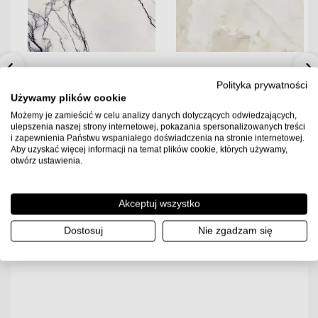
Polityka prywatności
Używamy plików cookie
Możemy je zamieścić w celu analizy danych dotyczących odwiedzających,
Florim B&W Marble Breach
Florim Reves De Rex Perle
ulepszenia naszej strony internetowej, pokazania spersonalizowanych treści
120x120x0,6 Płytka
120x120x0,6 Płytka
i zapewnienia Państwu wspaniałego doświadczenia na stronie internetowej.
Gresowa Wysoki Połysk
Gresowa Matowa
Aby uzyskać więcej informacji na temat plików cookie, których używamy,
otwórz ustawienia.
329.00
PLN
220.00
PLN
2.88
2.88
Ilość m2 w paczce
Ilość m2 w paczce
Akceptuj wszystko
Cena za paczkę:
Cena za paczkę:
947.52 PLN
633.6 PLN
Dostosuj
Nie zgadzam się
Dostępność:
Towar w
Dostępność:
Towar w
magazynie. Wysyłka 2-3
magazynie. Wysyłka 2-3
dni.
dni.