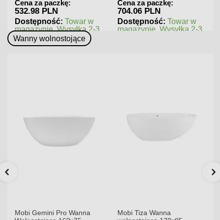
ę:
Cena za paczkę:
Cena za paczkę:
704.06 PLN
545.76 PLN
Towar w
Dostępność:
Towar w
Dostępność:
Tow
syłka 2-3
magazynie. Wysyłka 2-3
magazynie. Wysyłk
dni.
dni.
Wanny wolnostojące
Mobi Gemini Pro Wanna
Mobi Tiza Wanna