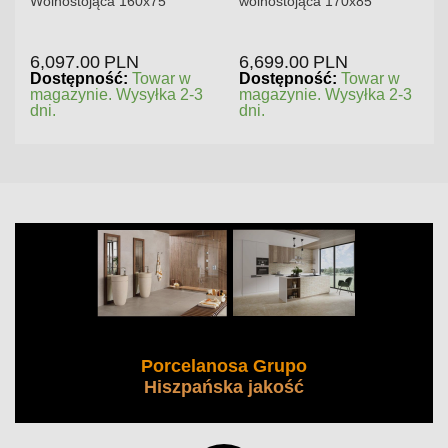
Wolnostojąca 160x75
wolnostojąca 170x85
6,097.00
PLN
6,699.00
PLN
Dostępność:
Towar w
Dostępność:
Towar w
magazynie. Wysyłka 2-3
magazynie. Wysyłka 2-3
dni.
dni.
Porcelanosa Grupo
Hiszpańska jakość